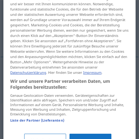
und wir besser mit Ihnen kommunizieren können. Notwendige,
Marginalie
[margiˈnaːliə]
f
<
Marginalie
;
Marginalien
>
funktionale und statistische Cookies, die für den Betrieb der Webseite
und der statistischen Auswertung unserer Webseite erforderlich sind,
werden auf Grundlage unserer Vorauswahl immer auf Ihrem Endgerät
Übersicht aller Übersetzungen
gespeichert. Marketing-Cookies und Cookies, die der Bereitstellung
(Für mehr Details die Übersetzung anklicken/antippen)
personalisierter Werbung dienen, werden nur gespeichert, wenn Sie uns
durch einen Klick auf den „Akzeptieren“-Button Ihr Einverständnis
geben. Klicken Sie ansonsten auf „Fortfahren ohne Akzeptieren“. Sie
annotation, problème annexe
können Ihre Einwilligung jederzeit für zukünftige Besuche unserer
Webseite widerrufen. Wenn Sie weitere Informationen zu den Cookies
und den Anpassungsmöglichkeiten möchten, klicken Sie einfach auf den
Button „Mehr Optionen“. Weitergehende Hinweise zu der
Datenverarbeitung entnehmen Sie ansonsten unserer
Datenschutzerklärung
. Hier finden Sie unser
Impressum
.
annotation
f
Marginalie
Wir und unsere Partner verarbeiten Daten, um
Folgendes bereitzustellen:
problème
m
annexe
Marginalie
FIG
Genaue Geolocation-Daten verwenden. Geräteeigenschaften zur
Identifikation aktiv abfragen. Speichern von und/oder Zugriff auf
Informationen auf einem Gerät. Personalisierte Werbung und Inhalte,
Messung von Werbung und Inhalten, Zielgruppenforschung und
Synonyme für "Marginalie"
Entwicklung von Dienstleistungen.
Liste der Partner (Lieferanten)
Pillepalle (ugs.)
,
Nebensächlichkeit
,
Kleckerkram (ugs.)
,