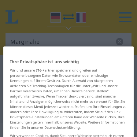
Ihre Privatsphäre ist uns wichtig
Deutsch-Französisch Wörterbuch
Marginalie
Wir und unsere
716
-Partner speichern und greifen auf
Deutsch-Französisch Übersetzung
personenbezogene Daten wie Browserdaten oder eindeutige
Kennungen auf Ihrem Gerät zu. Durch Auswahl von Akzeptieren
für "Marginalie"
aktivieren Sie Tracking-Technologien für die unter „Wir und unsere
Partner verarbeiten Daten, um Ihnen Dienste bereitzustellen“
aufgeführten Zwecke. Wenn Tracker deaktiviert sind, sind manche
"Marginalie" Französisch
Inhalte und Anzeigen möglicherweise nicht mehr so relevant für Sie. Sie
können dieses Menü jederzeit wieder aufrufen, um Ihre Einstellungen zu
Übersetzung
ändern oder Ihre Einwilligung zu widerrufen, indem Sie auf den Link
Privatsphäre-Einstellungen am unteren Rand der Webseite klicken. Ihre
Einstellungen gelten innerhalb unseres Website. Weitere Informationen
finden Sie in unserer Datenschutzerklärung.
„Marginalie“
: Femininum
Wir verwenden Cookies, damit Sie unsere Webseite bestmöglich nutzen