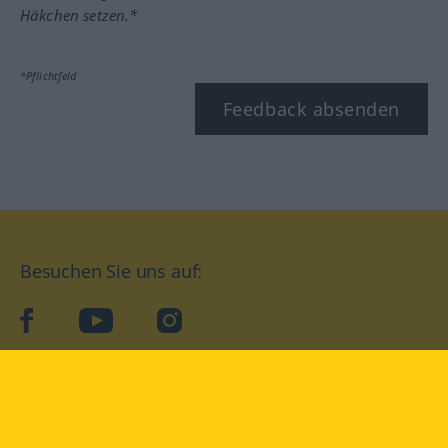
Häkchen setzen.*
*Pflichtfeld
Feedback absenden
Besuchen Sie uns auf:
facebook
YouTube
Instagram
Langenscheidt