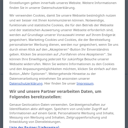
Einstellungen gelten innerhalb unseres Website. Weitere Informationen
finden Sie in unserer Datenschutzerklärung.
gemütlich
adj
Wir verwenden Cookies, damit Sie unsere Webseite bestmöglich nutzen
Übersicht aller Übersetzungen
und wir besser mit Ihnen kommunizieren können. Notwendige,
funktionale und statistische Cookies, die für den Betrieb der Webseite
(Für mehr Details die Übersetzung anklicken/antippen)
und der statistischen Auswertung unserer Webseite erforderlich sind,
werden auf Grundlage unserer Vorauswahl immer auf Ihrem Endgerät
accueillant, intime, convivial, confortable,
gespeichert. Marketing-Cookies und Cookies, die der Bereitstellung
personalisierter Werbung dienen, werden nur gespeichert, wenn Sie uns
sympathique
durch einen Klick auf den „Akzeptieren“-Button Ihr Einverständnis
geben. Klicken Sie ansonsten auf „Fortfahren ohne Akzeptieren“. Sie
können Ihre Einwilligung jederzeit für zukünftige Besuche unserer
facile à vivre
tranquille
Webseite widerrufen. Wenn Sie weitere Informationen zu den Cookies
und den Anpassungsmöglichkeiten möchten, klicken Sie einfach auf den
Button „Mehr Optionen“. Weitergehende Hinweise zu der
Datenverarbeitung entnehmen Sie ansonsten unserer
Datenschutzerklärung
. Hier finden Sie unser
Impressum
.
accueillant
gemütlich
Wohnung
Wir und unsere Partner verarbeiten Daten, um
Folgendes bereitzustellen:
intime
gemütlich
Lokal, Umgebung
Genaue Geolocation-Daten verwenden. Geräteeigenschaften zur
Identifikation aktiv abfragen. Speichern von und/oder Zugriff auf
Informationen auf einem Gerät. Personalisierte Werbung und Inhalte,
convivial
gemütlich
Essen, Beisammensein
Messung von Werbung und Inhalten, Zielgruppenforschung und
Entwicklung von Dienstleistungen.
Liste der Partner (Lieferanten)