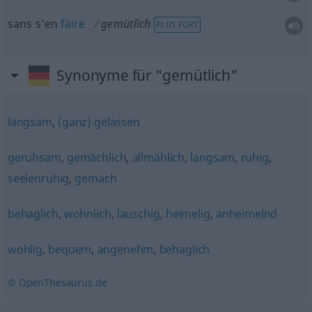
sans s’en
faire
gemütlich
PLUS FORT
Synonyme für "gemütlich"
langsam
,
(ganz) gelassen
geruhsam
,
gemächlich
,
allmählich
,
langsam
,
ruhig
,
seelenruhig
,
gemach
behaglich
,
wohnlich
,
lauschig
,
heimelig
,
anheimelnd
wohlig
,
bequem
,
angenehm
,
behaglich
© OpenThesaurus.de