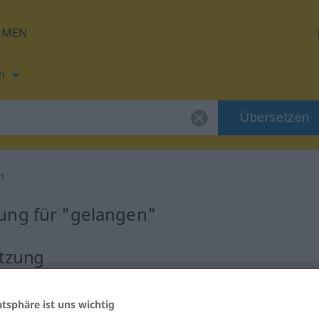
HMEN
h
Übersetzen
n
ung für "gelangen"
etzung
erb
atsphäre ist uns wichtig