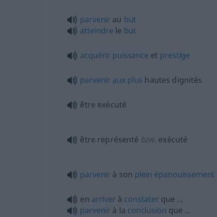
parvenir
au
but
atteindre
le
but
acquérir
puissance
et
prestige
parvenir
aux
plus
hautes dignités
être exécuté
être représenté
bzw.
exécuté
parvenir
à son
plein
épanouissement
en
arriver
à
constater
que …
parvenir
à la
conclusion
que …