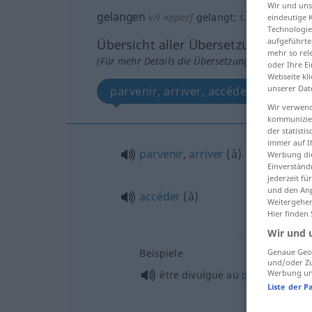
Wir und un
gelangen
v/i
<
pperf
gelangt
;
s.
>
eindeutige 
Technologie
aufgeführte
Übersicht aller Übersetzungen
mehr so rel
(Für mehr Details die Übersetzung anklicken/an
oder Ihre E
Webseite kli
unserer Dat
parvenir, arriver, accéder à
Wir verwend
kommunizier
der statist
immer auf I
parvenir
,
arriver
(
à
)
Werbung die
Einverständ
jederzeit f
und den Anp
accéder
(à)
Weitergehen
Hier finden
Wir und 
Beispiele
Genaue Geol
und/oder Zu
Werbung und
être divulgué au
public
Liste der P