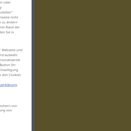
en oder
g-
ustellen“
rweise nicht
en zu ändern
eren Rand der
den Sie in
er Webseite und
 Vorauswahl
sonalisierter
Button Ihr
Einwilligung
zu den Cookies
.
zerklärung
.
eichern von
sung von