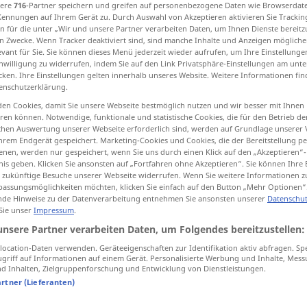
sere
716
-Partner speichern und greifen auf personenbezogene Daten wie Browserdat
Kennungen auf Ihrem Gerät zu. Durch Auswahl von Akzeptieren aktivieren Sie Trackin
n für die unter „Wir und unsere Partner verarbeiten Daten, um Ihnen Dienste bereitz
n Zwecke. Wenn Tracker deaktiviert sind, sind manche Inhalte und Anzeigen mögliche
evant für Sie. Sie können dieses Menü jederzeit wieder aufrufen, um Ihre Einstellung
tippen)
inwilligung zu widerrufen, indem Sie auf den Link Privatsphäre-Einstellungen am unt
cken. Ihre Einstellungen gelten innerhalb unseres Website. Weitere Informationen fin
enschutzerklärung.
en Cookies, damit Sie unsere Webseite bestmöglich nutzen und wir besser mit Ihnen
en können. Notwendige, funktionale und statistische Cookies, die für den Betrieb d
ischen Auswertung unserer Webseite erforderlich sind, werden auf Grundlage unserer
hrem Endgerät gespeichert. Marketing-Cookies und Cookies, die der Bereitstellung per
gelangen
zu, nach
nen, werden nur gespeichert, wenn Sie uns durch einen Klick auf den „Akzeptieren“-
nis geben. Klicken Sie ansonsten auf „Fortfahren ohne Akzeptieren“. Sie können Ihre 
ür zukünftige Besuche unserer Webseite widerrufen. Wenn Sie weitere Informationen 
assungsmöglichkeiten möchten, klicken Sie einfach auf den Button „Mehr Optionen“
gelangen
auf einen Posten, in ein
de Hinweise zu der Datenverarbeitung entnehmen Sie ansonsten unserer
Datenschut
 Sie unser
Impressum
.
Amt
a.
unsere Partner verarbeiten Daten, um Folgendes bereitzustellen:
ocation-Daten verwenden. Geräteeigenschaften zur Identifikation aktiv abfragen. Sp
griff auf Informationen auf einem Gerät. Personalisierte Werbung und Inhalte, Mes
 Inhalten, Zielgruppenforschung und Entwicklung von Dienstleistungen.
an die
Öffentlichkeit
gelangen
artner (Lieferanten)
Geheimnis, Skandal