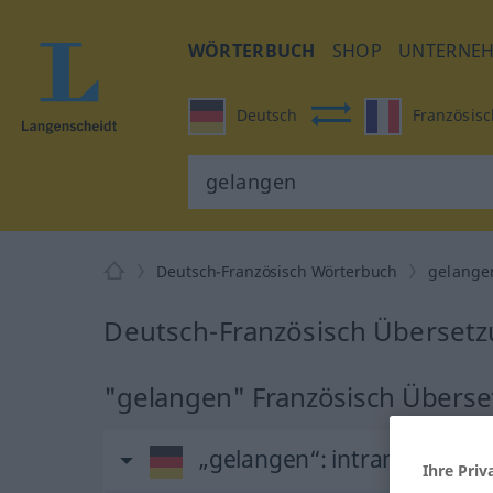
WÖRTERBUCH
SHOP
UNTERNE
Deutsch
Französisc
Deutsch-Französisch Wörterbuch
gelange
Deutsch-Französisch Übersetz
"gelangen" Französisch Übers
„gelangen“
: intransitives V
Ihre Priv