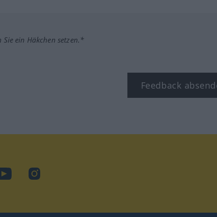
m Sie ein Häkchen setzen.*
Feedback absend
ook
YouTube
Instagram