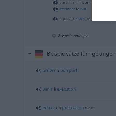
parvenir, arriver au
but
atteindre
le
but
parvenir
entre
les mains de
qn
Beispiele anzeigen
Beispielsätze für "gelangen
arriver
à
bon
port
venir
à
exécution
entrer
en
possession
de
qc