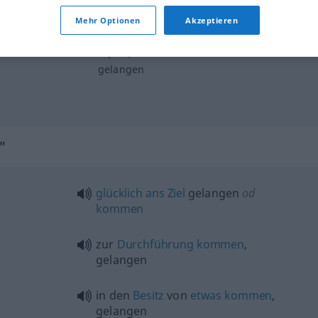
ans
Ziel
gelangen
Mehr Optionen
Akzeptieren
in jemandes Hände,
Besitz
(
AKK
)
gelangen
"
glücklich
ans
Ziel
gelangen
od
kommen
zur
Durchführung
kommen
,
gelangen
in den
Besitz
von
etwas
kommen
,
gelangen