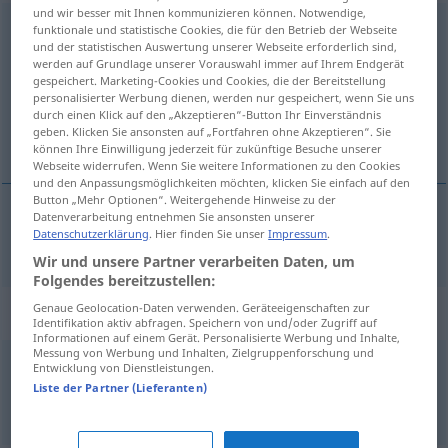
und wir besser mit Ihnen kommunizieren können. Notwendige,
Fingernagel
m
funktionale und statistische Cookies, die für den Betrieb der Webseite
und der statistischen Auswertung unserer Webseite erforderlich sind,
werden auf Grundlage unserer Vorauswahl immer auf Ihrem Endgerät
Übersicht aller Übersetzungen
gespeichert. Marketing-Cookies und Cookies, die der Bereitstellung
(Für mehr Details die Übersetzung anklicken/antippen)
personalisierter Werbung dienen, werden nur gespeichert, wenn Sie uns
durch einen Klick auf den „Akzeptieren“-Button Ihr Einverständnis
geben. Klicken Sie ansonsten auf „Fortfahren ohne Akzeptieren“. Sie
ongle
können Ihre Einwilligung jederzeit für zukünftige Besuche unserer
Webseite widerrufen. Wenn Sie weitere Informationen zu den Cookies
und den Anpassungsmöglichkeiten möchten, klicken Sie einfach auf den
Button „Mehr Optionen“. Weitergehende Hinweise zu der
Datenverarbeitung entnehmen Sie ansonsten unserer
Datenschutzerklärung
. Hier finden Sie unser
Impressum
.
ongle
m
Fingernagel
Wir und unsere Partner verarbeiten Daten, um
Folgendes bereitzustellen:
Genaue Geolocation-Daten verwenden. Geräteeigenschaften zur
Beispielsätze für "Fingernagel"
Identifikation aktiv abfragen. Speichern von und/oder Zugriff auf
Informationen auf einem Gerät. Personalisierte Werbung und Inhalte,
Messung von Werbung und Inhalten, Zielgruppenforschung und
Entwicklung von Dienstleistungen.
sich
einen Fingernagel
abbrechen
(
DAT
)
Liste der Partner (Lieferanten)
se
casser
un
ongle