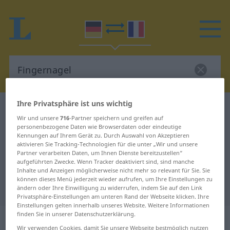
Ihre Privatsphäre ist uns wichtig
Deutsch-Französisch Wörterbuch
Fingernagel
Wir und unsere
716
-Partner speichern und greifen auf
Deutsch-Französisch Übersetzung
personenbezogene Daten wie Browserdaten oder eindeutige
Kennungen auf Ihrem Gerät zu. Durch Auswahl von Akzeptieren
für "Fingernagel"
aktivieren Sie Tracking-Technologien für die unter „Wir und unsere
Partner verarbeiten Daten, um Ihnen Dienste bereitzustellen“
aufgeführten Zwecke. Wenn Tracker deaktiviert sind, sind manche
"Fingernagel" Französisch
Inhalte und Anzeigen möglicherweise nicht mehr so relevant für Sie. Sie
können dieses Menü jederzeit wieder aufrufen, um Ihre Einstellungen zu
Übersetzung
ändern oder Ihre Einwilligung zu widerrufen, indem Sie auf den Link
Privatsphäre-Einstellungen am unteren Rand der Webseite klicken. Ihre
Einstellungen gelten innerhalb unseres Website. Weitere Informationen
finden Sie in unserer Datenschutzerklärung.
„Fingernagel“
: Maskulinum
Wir verwenden Cookies, damit Sie unsere Webseite bestmöglich nutzen