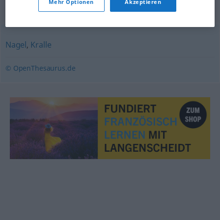
Mehr Optionen
Akzeptieren
Synonyme für "Fingernagel"
Nagel
,
Kralle
© OpenThesaurus.de