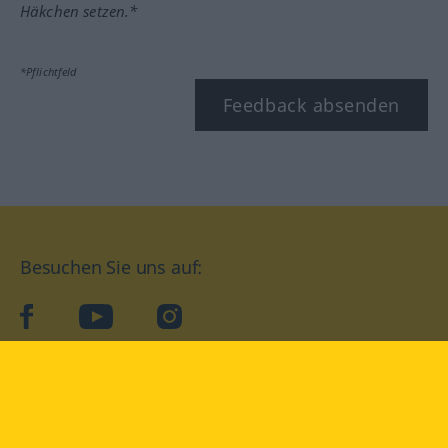
Häkchen setzen.*
*Pflichtfeld
Feedback absenden
Besuchen Sie uns auf:
facebook
YouTube
Instagram
Langenscheidt