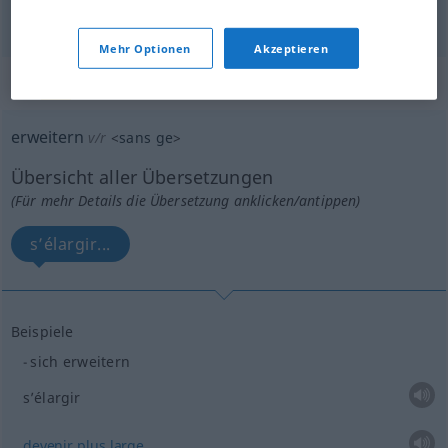
Mehr Optionen
Akzeptieren
„erweitern“
: reflexives Verb
erweitern
v/r
<
sans ge
>
Übersicht aller Übersetzungen
(Für mehr Details die Übersetzung anklicken/antippen)
s’élargir...
Beispiele
sich erweitern
s’élargir
devenir
plus
large