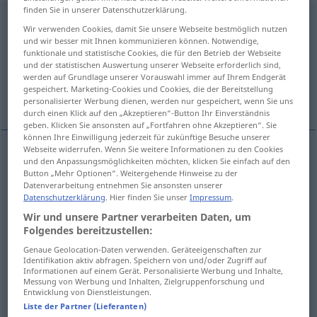
finden Sie in unserer Datenschutzerklärung.
erweitern
v/t
<
sans ge
>
Wir verwenden Cookies, damit Sie unsere Webseite bestmöglich nutzen
und wir besser mit Ihnen kommunizieren können. Notwendige,
Übersicht aller Übersetzungen
funktionale und statistische Cookies, die für den Betrieb der Webseite
und der statistischen Auswertung unserer Webseite erforderlich sind,
(Für mehr Details die Übersetzung anklicken/antippen)
werden auf Grundlage unserer Vorauswahl immer auf Ihrem Endgerät
gespeichert. Marketing-Cookies und Cookies, die der Bereitstellung
élargir, étendre, agrandir, enrichir, dilater
personalisierter Werbung dienen, werden nur gespeichert, wenn Sie uns
durch einen Klick auf den „Akzeptieren“-Button Ihr Einverständnis
geben. Klicken Sie ansonsten auf „Fortfahren ohne Akzeptieren“. Sie
können Ihre Einwilligung jederzeit für zukünftige Besuche unserer
Webseite widerrufen. Wenn Sie weitere Informationen zu den Cookies
und den Anpassungsmöglichkeiten möchten, klicken Sie einfach auf den
élargir
erweitern
Button „Mehr Optionen“. Weitergehende Hinweise zu der
Datenverarbeitung entnehmen Sie ansonsten unserer
Datenschutzerklärung
. Hier finden Sie unser
Impressum
.
étendre
erweitern
a.
Gebiet
Wir und unsere Partner verarbeiten Daten, um
Folgendes bereitzustellen:
agrandir
erweitern
Geschäft
Genaue Geolocation-Daten verwenden. Geräteeigenschaften zur
Identifikation aktiv abfragen. Speichern von und/oder Zugriff auf
a.
enrichir
erweitern
Kenntnisse
Informationen auf einem Gerät. Personalisierte Werbung und Inhalte,
Messung von Werbung und Inhalten, Zielgruppenforschung und
Entwicklung von Dienstleistungen.
dilater
erweitern
PHYS
MED
Liste der Partner (Lieferanten)