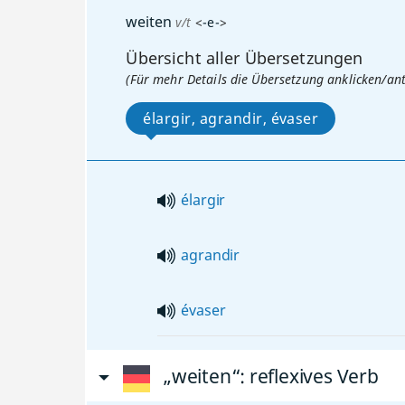
weiten
v/t
<
-e-
>
Übersicht aller Übersetzungen
(Für mehr Details die Übersetzung anklicken/an
élargir, agrandir, évaser
élargir
agrandir
évaser
„weiten“
: reflexives Verb