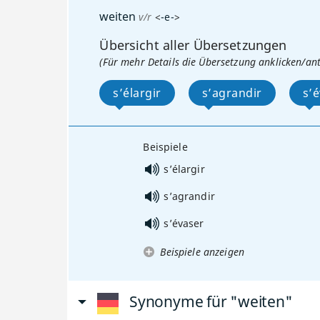
weiten
v/r
<
-e-
>
Übersicht aller Übersetzungen
(Für mehr Details die Übersetzung anklicken/an
s’élargir
s’agrandir
s’
Beispiele
s’élargir
s’agrandir
s’évaser
Beispiele anzeigen
Synonyme für "weiten"