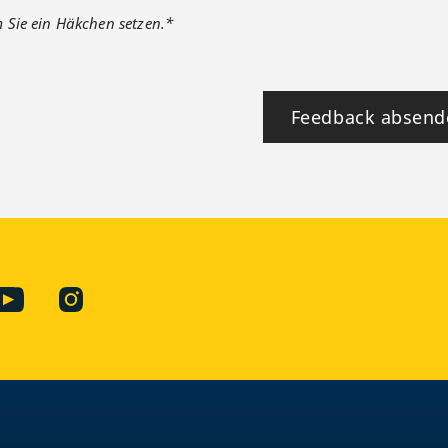
m Sie ein Häkchen setzen.*
Feedback absend
ook
YouTube
Instagram