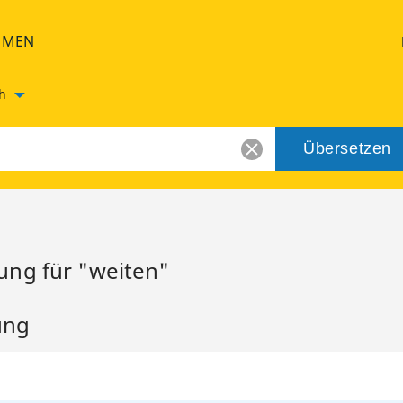
HMEN
h
Übersetzen
ung für "weiten"
ung