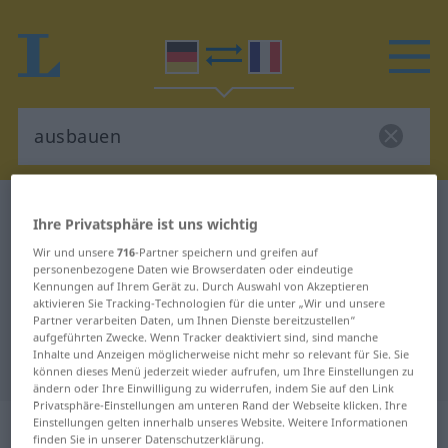
Deutsch-Französisch Wörterbuch
ausbauen
Ihre Privatsphäre ist uns wichtig
Deutsch-Französisch Übersetzung
Wir und unsere
716
-Partner speichern und greifen auf
personenbezogene Daten wie Browserdaten oder eindeutige
für "ausbauen"
Kennungen auf Ihrem Gerät zu. Durch Auswahl von Akzeptieren
aktivieren Sie Tracking-Technologien für die unter „Wir und unsere
Partner verarbeiten Daten, um Ihnen Dienste bereitzustellen“
"ausbauen" Französisch
aufgeführten Zwecke. Wenn Tracker deaktiviert sind, sind manche
Inhalte und Anzeigen möglicherweise nicht mehr so relevant für Sie. Sie
Übersetzung
können dieses Menü jederzeit wieder aufrufen, um Ihre Einstellungen zu
ändern oder Ihre Einwilligung zu widerrufen, indem Sie auf den Link
Privatsphäre-Einstellungen am unteren Rand der Webseite klicken. Ihre
„ausbauen“
: transitives Verb
Einstellungen gelten innerhalb unseres Website. Weitere Informationen
finden Sie in unserer Datenschutzerklärung.