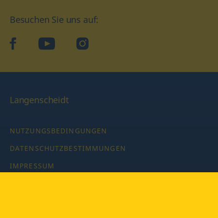
Besuchen Sie uns auf:
facebook
YouTube
Instagram
Langenscheidt
NUTZUNGSBEDINGUNGEN
DATENSCHUTZBESTIMMUNGEN
IMPRESSUM
PRIVATSPHÄRE-EINSTELLUNGEN
LATEINWÖRTERBUCH MIT CODE