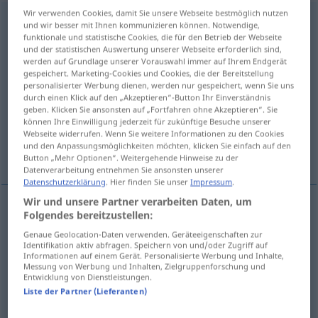
Wir verwenden Cookies, damit Sie unsere Webseite bestmöglich nutzen
ausbauen
v/t
und wir besser mit Ihnen kommunizieren können. Notwendige,
funktionale und statistische Cookies, die für den Betrieb der Webseite
Übersicht aller Übersetzungen
und der statistischen Auswertung unserer Webseite erforderlich sind,
werden auf Grundlage unserer Vorauswahl immer auf Ihrem Endgerät
(Für mehr Details die Übersetzung anklicken/antippen)
gespeichert. Marketing-Cookies und Cookies, die der Bereitstellung
personalisierter Werbung dienen, werden nur gespeichert, wenn Sie uns
démonter
développer, étendre
durch einen Klick auf den „Akzeptieren“-Button Ihr Einverständnis
geben. Klicken Sie ansonsten auf „Fortfahren ohne Akzeptieren“. Sie
können Ihre Einwilligung jederzeit für zukünftige Besuche unserer
consolider, étendre, consolider, augmenter,
Webseite widerrufen. Wenn Sie weitere Informationen zu den Cookies
und den Anpassungsmöglichkeiten möchten, klicken Sie einfach auf den
approfondir
Button „Mehr Optionen“. Weitergehende Hinweise zu der
Datenverarbeitung entnehmen Sie ansonsten unserer
Datenschutzerklärung
. Hier finden Sie unser
Impressum
.
Wir und unsere Partner verarbeiten Daten, um
Folgendes bereitzustellen:
démonter
ausbauen
(≈ entfernen)
Genaue Geolocation-Daten verwenden. Geräteeigenschaften zur
Identifikation aktiv abfragen. Speichern von und/oder Zugriff auf
Informationen auf einem Gerät. Personalisierte Werbung und Inhalte,
Messung von Werbung und Inhalten, Zielgruppenforschung und
développer
ausbauen
(≈ erweitern)
Entwicklung von Dienstleistungen.
Liste der Partner (Lieferanten)
étendre
ausbauen