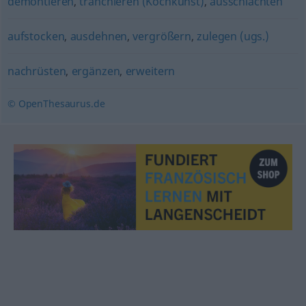
demontieren
,
tranchieren (Kochkunst)
,
ausschlachten
aufstocken
,
ausdehnen
,
vergrößern
,
zulegen (ugs.)
nachrüsten
,
ergänzen
,
erweitern
© OpenThesaurus.de