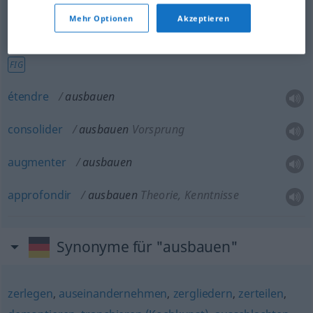
Mehr Optionen
Akzeptieren
consolider
ausbauen
Wirtschaftsbeziehungen
FIG
étendre
ausbauen
consolider
ausbauen
Vorsprung
augmenter
ausbauen
approfondir
ausbauen
Theorie, Kenntnisse
Synonyme für "ausbauen"
zerlegen
,
auseinandernehmen
,
zergliedern
,
zerteilen
,