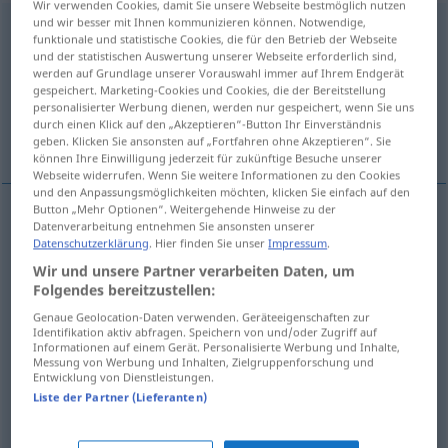
Wir verwenden Cookies, damit Sie unsere Webseite bestmöglich nutzen
und wir besser mit Ihnen kommunizieren können. Notwendige,
errichten
v/t
<
-e-
;
sans ge
>
funktionale und statistische Cookies, die für den Betrieb der Webseite
und der statistischen Auswertung unserer Webseite erforderlich sind,
Übersicht aller Übersetzungen
werden auf Grundlage unserer Vorauswahl immer auf Ihrem Endgerät
gespeichert. Marketing-Cookies und Cookies, die der Bereitstellung
(Für mehr Details die Übersetzung anklicken/antippen)
personalisierter Werbung dienen, werden nur gespeichert, wenn Sie uns
durch einen Klick auf den „Akzeptieren“-Button Ihr Einverständnis
construire, élever, établir
créer
geben. Klicken Sie ansonsten auf „Fortfahren ohne Akzeptieren“. Sie
können Ihre Einwilligung jederzeit für zukünftige Besuche unserer
Webseite widerrufen. Wenn Sie weitere Informationen zu den Cookies
und den Anpassungsmöglichkeiten möchten, klicken Sie einfach auf den
Button „Mehr Optionen“. Weitergehende Hinweise zu der
Datenverarbeitung entnehmen Sie ansonsten unserer
construire
errichten
Gebäude
Datenschutzerklärung
. Hier finden Sie unser
Impressum
.
Wir und unsere Partner verarbeiten Daten, um
élever
errichten
Barrikaden, Mauer, Denkmal
Folgendes bereitzustellen:
Genaue Geolocation-Daten verwenden. Geräteeigenschaften zur
établir
errichten
Fabrik, Anlage
Identifikation aktiv abfragen. Speichern von und/oder Zugriff auf
Informationen auf einem Gerät. Personalisierte Werbung und Inhalte,
Messung von Werbung und Inhalten, Zielgruppenforschung und
Entwicklung von Dienstleistungen.
Liste der Partner (Lieferanten)
créer
errichten
(≈ gründen)