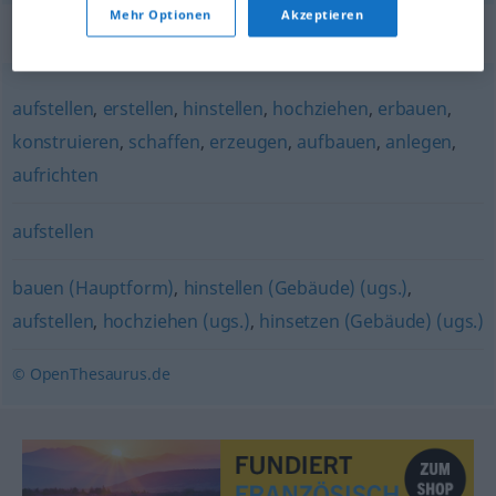
Mehr Optionen
Akzeptieren
Synonyme für "errichten"
aufstellen
,
erstellen
,
hinstellen
,
hochziehen
,
erbauen
,
konstruieren
,
schaffen
,
erzeugen
,
aufbauen
,
anlegen
,
aufrichten
aufstellen
bauen (Hauptform)
,
hinstellen (Gebäude) (ugs.)
,
aufstellen
,
hochziehen (ugs.)
,
hinsetzen (Gebäude) (ugs.)
© OpenThesaurus.de