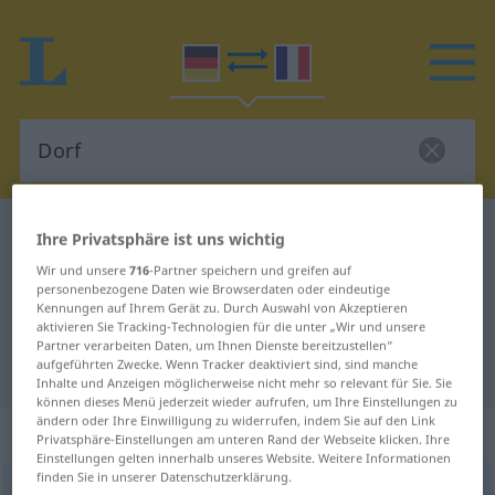
Deutsch-Französisch Wörterbuch
Dorf
Ihre Privatsphäre ist uns wichtig
Deutsch-Französisch Übersetzung
Wir und unsere
716
-Partner speichern und greifen auf
personenbezogene Daten wie Browserdaten oder eindeutige
für "Dorf"
Kennungen auf Ihrem Gerät zu. Durch Auswahl von Akzeptieren
aktivieren Sie Tracking-Technologien für die unter „Wir und unsere
Partner verarbeiten Daten, um Ihnen Dienste bereitzustellen“
aufgeführten Zwecke. Wenn Tracker deaktiviert sind, sind manche
"Dorf" Französisch Übersetzung
Inhalte und Anzeigen möglicherweise nicht mehr so relevant für Sie. Sie
können dieses Menü jederzeit wieder aufrufen, um Ihre Einstellungen zu
ändern oder Ihre Einwilligung zu widerrufen, indem Sie auf den Link
„Dorf“
: Neutrum
Privatsphäre-Einstellungen am unteren Rand der Webseite klicken. Ihre
Einstellungen gelten innerhalb unseres Website. Weitere Informationen
finden Sie in unserer Datenschutzerklärung.
Dorf
[dɔrf]
n
<
Dorfe̸s
;
Dörfer
>