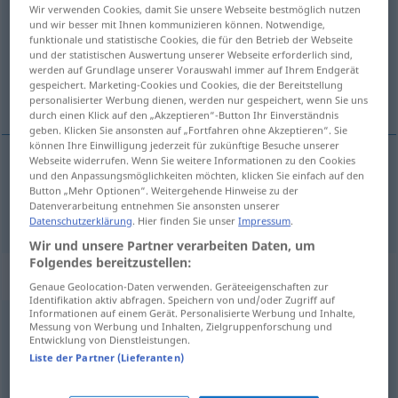
Wir verwenden Cookies, damit Sie unsere Webseite bestmöglich nutzen
und wir besser mit Ihnen kommunizieren können. Notwendige,
Übersicht aller Übersetzungen
funktionale und statistische Cookies, die für den Betrieb der Webseite
(Für mehr Details die Übersetzung anklicken/antippen)
und der statistischen Auswertung unserer Webseite erforderlich sind,
werden auf Grundlage unserer Vorauswahl immer auf Ihrem Endgerät
gespeichert. Marketing-Cookies und Cookies, die der Bereitstellung
village
personalisierter Werbung dienen, werden nur gespeichert, wenn Sie uns
durch einen Klick auf den „Akzeptieren“-Button Ihr Einverständnis
geben. Klicken Sie ansonsten auf „Fortfahren ohne Akzeptieren“. Sie
können Ihre Einwilligung jederzeit für zukünftige Besuche unserer
Webseite widerrufen. Wenn Sie weitere Informationen zu den Cookies
und den Anpassungsmöglichkeiten möchten, klicken Sie einfach auf den
village
m
Dorf
Button „Mehr Optionen“. Weitergehende Hinweise zu der
Datenverarbeitung entnehmen Sie ansonsten unserer
Datenschutzerklärung
. Hier finden Sie unser
Impressum
.
Wir und unsere Partner verarbeiten Daten, um
Folgendes bereitzustellen:
Beispielsätze für "Dorf"
Genaue Geolocation-Daten verwenden. Geräteeigenschaften zur
Identifikation aktiv abfragen. Speichern von und/oder Zugriff auf
Informationen auf einem Gerät. Personalisierte Werbung und Inhalte,
Messung von Werbung und Inhalten, Zielgruppenforschung und
in den
Baum
, in unserem Dorf hat der
Blitz
eingeschlagen
Entwicklung von Dienstleistungen.
la
foudre
est
tombée
sur l’arbre,
notre
village
Liste der Partner (Lieferanten)