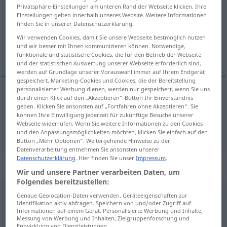
Privatsphäre-Einstellungen am unteren Rand der Webseite klicken. Ihre
Einstellungen gelten innerhalb unseres Website. Weitere Informationen
Übersicht aller Übersetzungen
finden Sie in unserer Datenschutzerklärung.
(Für mehr Details die Übersetzung anklicken/antippen)
Wir verwenden Cookies, damit Sie unsere Webseite bestmöglich nutzen
und wir besser mit Ihnen kommunizieren können. Notwendige,
allemand, de l’Allemagne
funktionale und statistische Cookies, die für den Betrieb der Webseite
und der statistischen Auswertung unserer Webseite erforderlich sind,
werden auf Grundlage unserer Vorauswahl immer auf Ihrem Endgerät
gespeichert. Marketing-Cookies und Cookies, die der Bereitstellung
personalisierter Werbung dienen, werden nur gespeichert, wenn Sie uns
durch einen Klick auf den „Akzeptieren“-Button Ihr Einverständnis
allemand
deutsch
geben. Klicken Sie ansonsten auf „Fortfahren ohne Akzeptieren“. Sie
können Ihre Einwilligung jederzeit für zukünftige Besuche unserer
Webseite widerrufen. Wenn Sie weitere Informationen zu den Cookies
de l’Allemagne
deutsch
und den Anpassungsmöglichkeiten möchten, klicken Sie einfach auf den
Button „Mehr Optionen“. Weitergehende Hinweise zu der
Datenverarbeitung entnehmen Sie ansonsten unserer
Datenschutzerklärung
. Hier finden Sie unser
Impressum
.
„deutsch“
: in Zusammensetzungen
Wir und unsere Partner verarbeiten Daten, um
Folgendes bereitzustellen:
deutsch
[dɔʏtʃ]
in Zssgn
Genaue Geolocation-Daten verwenden. Geräteeigenschaften zur
Identifikation aktiv abfragen. Speichern von und/oder Zugriff auf
Informationen auf einem Gerät. Personalisierte Werbung und Inhalte,
Übersicht aller Übersetzungen
Messung von Werbung und Inhalten, Zielgruppenforschung und
(Für mehr Details die Übersetzung anklicken/antippen)
Entwicklung von Dienstleistungen.