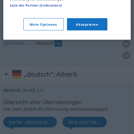
Liste der Partner (Lieferanten)
germano-…
Mehr Optionen
Akzeptieren
germano-…
deutsch
POL
„deutsch“
: Adverb
deutsch
[dɔʏtʃ]
adv
Übersicht aller Übersetzungen
(Für mehr Details die Übersetzung anklicken/antippen)
parler allemand...
dire son fait...