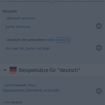
Beispiele
deutsch
sprechen
parler
allemand
deutsch mit jemandem
reden
UMG
FIG
dire
son
fait
,
parler
net
à
qn
Beispielsätze für "deutsch"
typisch
deutsch,
Mann
typiquement
allemand
,
masculin
echt
deutsch