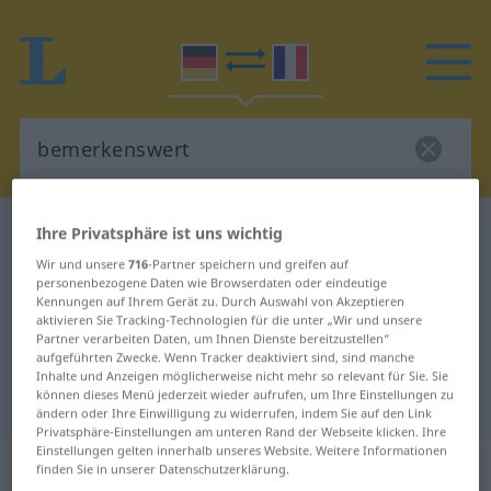
Deutsch-Französisch Wörterbuch
bemerkenswert
Ihre Privatsphäre ist uns wichtig
Deutsch-Französisch Übersetzung
Wir und unsere
716
-Partner speichern und greifen auf
personenbezogene Daten wie Browserdaten oder eindeutige
für "bemerkenswert"
Kennungen auf Ihrem Gerät zu. Durch Auswahl von Akzeptieren
aktivieren Sie Tracking-Technologien für die unter „Wir und unsere
Partner verarbeiten Daten, um Ihnen Dienste bereitzustellen“
aufgeführten Zwecke. Wenn Tracker deaktiviert sind, sind manche
"bemerkenswert" Französisch
Inhalte und Anzeigen möglicherweise nicht mehr so relevant für Sie. Sie
können dieses Menü jederzeit wieder aufrufen, um Ihre Einstellungen zu
Übersetzung
ändern oder Ihre Einwilligung zu widerrufen, indem Sie auf den Link
Privatsphäre-Einstellungen am unteren Rand der Webseite klicken. Ihre
Einstellungen gelten innerhalb unseres Website. Weitere Informationen
„bemerkenswert“
: Adjektiv
finden Sie in unserer Datenschutzerklärung.