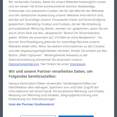
Wir verwenden Cookies, damit Sie unsere Webseite bestmöglich nutzen
und wir besser mit Ihnen kommunizieren können. Notwendige,
bemerkenswert
adj
funktionale und statistische Cookies, die für den Betrieb der Webseite
und der statistischen Auswertung unserer Webseite erforderlich sind,
Übersicht aller Übersetzungen
werden auf Grundlage unserer Vorauswahl immer auf Ihrem Endgerät
(Für mehr Details die Übersetzung anklicken/antippen)
gespeichert. Marketing-Cookies und Cookies, die der Bereitstellung
personalisierter Werbung dienen, werden nur gespeichert, wenn Sie uns
durch einen Klick auf den „Akzeptieren“-Button Ihr Einverständnis
remarquable
geben. Klicken Sie ansonsten auf „Fortfahren ohne Akzeptieren“. Sie
können Ihre Einwilligung jederzeit für zukünftige Besuche unserer
Webseite widerrufen. Wenn Sie weitere Informationen zu den Cookies
und den Anpassungsmöglichkeiten möchten, klicken Sie einfach auf den
Button „Mehr Optionen“. Weitergehende Hinweise zu der
Datenverarbeitung entnehmen Sie ansonsten unserer
remarquable
bemerkenswert
Datenschutzerklärung
. Hier finden Sie unser
Impressum
.
Wir und unsere Partner verarbeiten Daten, um
Folgendes bereitzustellen:
Genaue Geolocation-Daten verwenden. Geräteeigenschaften zur
Identifikation aktiv abfragen. Speichern von und/oder Zugriff auf
Synonyme für "bemerkenswert"
Informationen auf einem Gerät. Personalisierte Werbung und Inhalte,
Messung von Werbung und Inhalten, Zielgruppenforschung und
Entwicklung von Dienstleistungen.
Liste der Partner (Lieferanten)
typisch
,
(jemandem) eigen
,
kennzeichnend
,
markant
,
beachtlich
,
charakteristisch