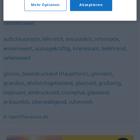
Mehr Optionen
Akzeptieren
beachtenswert
,
erwähnenswert
,
beeindruckend
,
nennenswert
aufschlussreich
,
lehrreich
,
erstaunlich
,
informativ
,
wissenswert
,
aussagekräftig
,
interessant
,
belehrend
,
sehenswert
glorios
,
beeindruckend (Hauptform)
,
glorreich
,
grandios
,
ehrfurchtgebietend
,
glanzvoll
,
großartig
,
imposant
,
eindrucksvoll
,
triumphal
,
glänzend
,
erstaunlich
,
überwältigend
,
ruhmreich
© OpenThesaurus.de