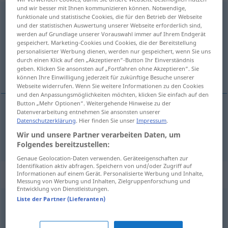
und wir besser mit Ihnen kommunizieren können. Notwendige,
nennenswert
adj
funktionale und statistische Cookies, die für den Betrieb der Webseite
und der statistischen Auswertung unserer Webseite erforderlich sind,
Übersicht aller Übersetzungen
werden auf Grundlage unserer Vorauswahl immer auf Ihrem Endgerät
gespeichert. Marketing-Cookies und Cookies, die der Bereitstellung
(Für mehr Details die Übersetzung anklicken/antippen)
personalisierter Werbung dienen, werden nur gespeichert, wenn Sie uns
durch einen Klick auf den „Akzeptieren“-Button Ihr Einverständnis
notable
geben. Klicken Sie ansonsten auf „Fortfahren ohne Akzeptieren“. Sie
können Ihre Einwilligung jederzeit für zukünftige Besuche unserer
Webseite widerrufen. Wenn Sie weitere Informationen zu den Cookies
und den Anpassungsmöglichkeiten möchten, klicken Sie einfach auf den
Button „Mehr Optionen“. Weitergehende Hinweise zu der
Datenverarbeitung entnehmen Sie ansonsten unserer
notable
nennenswert
Datenschutzerklärung
. Hier finden Sie unser
Impressum
.
Wir und unsere Partner verarbeiten Daten, um
Folgendes bereitzustellen:
Genaue Geolocation-Daten verwenden. Geräteeigenschaften zur
Identifikation aktiv abfragen. Speichern von und/oder Zugriff auf
Synonyme für "nennenswert"
Informationen auf einem Gerät. Personalisierte Werbung und Inhalte,
Messung von Werbung und Inhalten, Zielgruppenforschung und
Entwicklung von Dienstleistungen.
Liste der Partner (Lieferanten)
(ganz) schön
,
ziemlich (ugs.)
,
(ein) hübsch(es
Sümmchen) (ugs.)
,
beachtlich
,
beträchtlich
,
achtbar
,