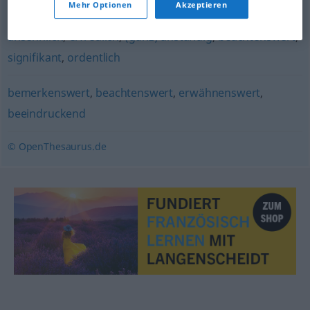
Mehr Optionen
Akzeptieren
respektabel
,
anerkennenswert
,
erklecklich
,
stattlich
,
ansehnlich
,
erfreulich
,
(ganz) anständig
,
beachtenswert
,
signifikant
,
ordentlich
bemerkenswert
,
beachtenswert
,
erwähnenswert
,
beeindruckend
© OpenThesaurus.de