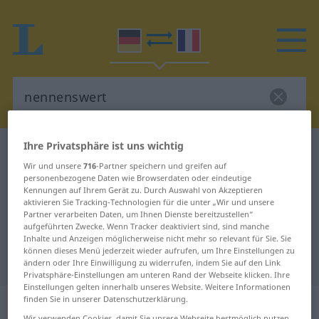
Ihre Privatsphäre ist uns wichtig
Deutsch-Französisch Wörterbuch
nennenswert
Wir und unsere
716
-Partner speichern und greifen auf
Deutsch-Französisch Übersetzung
personenbezogene Daten wie Browserdaten oder eindeutige
Kennungen auf Ihrem Gerät zu. Durch Auswahl von Akzeptieren
für "nennenswert"
aktivieren Sie Tracking-Technologien für die unter „Wir und unsere
Partner verarbeiten Daten, um Ihnen Dienste bereitzustellen“
aufgeführten Zwecke. Wenn Tracker deaktiviert sind, sind manche
"nennenswert" Französisch
Inhalte und Anzeigen möglicherweise nicht mehr so relevant für Sie. Sie
können dieses Menü jederzeit wieder aufrufen, um Ihre Einstellungen zu
Übersetzung
ändern oder Ihre Einwilligung zu widerrufen, indem Sie auf den Link
Privatsphäre-Einstellungen am unteren Rand der Webseite klicken. Ihre
Einstellungen gelten innerhalb unseres Website. Weitere Informationen
„nennenswert“
: Adjektiv
finden Sie in unserer Datenschutzerklärung.
Wir verwenden Cookies, damit Sie unsere Webseite bestmöglich nutzen