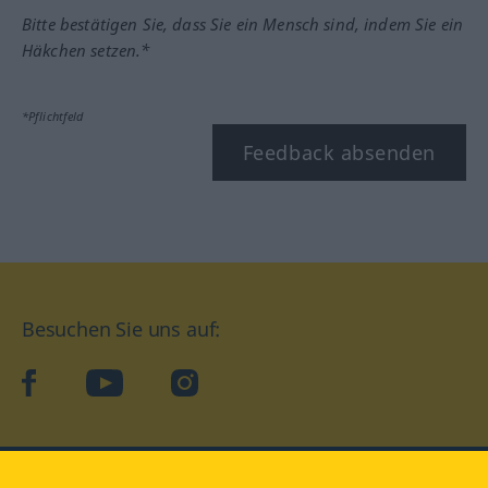
Bitte bestätigen Sie, dass Sie ein Mensch sind, indem Sie ein
Häkchen setzen.*
*Pflichtfeld
Feedback absenden
Besuchen Sie uns auf:
facebook
YouTube
Instagram