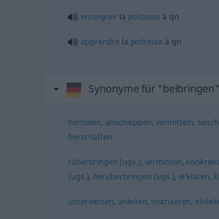
enseigner
la
politesse
à
qn
apprendre
la
politesse
à
qn
Synonyme für "beibringen
herholen
,
anschleppen
,
vermitteln
,
besch
herschaffen
rüberbringen (ugs.)
,
vermitteln
,
konkreti
(ugs.)
,
herüberbringen (ugs.)
,
erklären
,
k
unterweisen
,
anleiten
,
instruieren
,
einlei