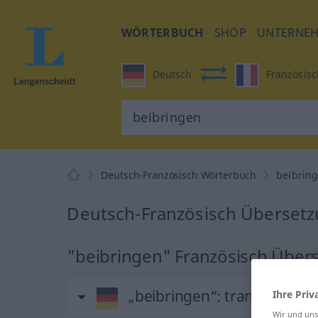
WÖRTERBUCH
SHOP
UNTERNE
Deutsch
Französisc
Deutsch-Französisch Wörterbuch
beibrin
Deutsch-Französisch Übersetz
"beibringen" Französisch Über
„beibringen“
: transitives V
Ihre Priv
Wir und un