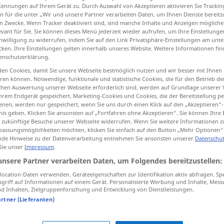
Kennungen auf Ihrem Gerät zu. Durch Auswahl von Akzeptieren aktivieren Sie Trackin
n für die unter „Wir und unsere Partner verarbeiten Daten, um Ihnen Dienste bereitz
n Zwecke. Wenn Tracker deaktiviert sind, sind manche Inhalte und Anzeigen mögliche
evant für Sie. Sie können dieses Menü jederzeit wieder aufrufen, um Ihre Einstellung
inwilligung zu widerrufen, indem Sie auf den Link Privatsphäre-Einstellungen am unt
tippen)
cken. Ihre Einstellungen gelten innerhalb unseres Website. Weitere Informationen fin
enschutzerklärung.
produire, fournir, administrer, fournir
en Cookies, damit Sie unsere Webseite bestmöglich nutzen und wir besser mit Ihnen
en können. Notwendige, funktionale und statistische Cookies, die für den Betrieb d
ischen Auswertung unserer Webseite erforderlich sind, werden auf Grundlage unserer
hrem Endgerät gespeichert. Marketing-Cookies und Cookies, die der Bereitstellung per
nen, werden nur gespeichert, wenn Sie uns durch einen Klick auf den „Akzeptieren“-
beibringen
(≈ lehren)
nis geben. Klicken Sie ansonsten auf „Fortfahren ohne Akzeptieren“. Sie können Ihre 
ür zukünftige Besuche unserer Webseite widerrufen. Wenn Sie weitere Informationen 
assungsmöglichkeiten möchten, klicken Sie einfach auf den Button „Mehr Optionen“
de Hinweise zu der Datenverarbeitung entnehmen Sie ansonsten unserer
Datenschut
beibringen
 Sie unser
Impressum
.
unsere Partner verarbeiten Daten, um Folgendes bereitzustellen:
ocation-Daten verwenden. Geräteeigenschaften zur Identifikation aktiv abfragen. Sp
qn
avec
jemandem
etwas
schonend
griff auf Informationen auf einem Gerät. Personalisierte Werbung und Inhalte, Mes
 Inhalten, Zielgruppenforschung und Entwicklung von Dienstleistungen.
(≈ mitteilen)
beibringen
UMG
artner (Lieferanten)
beibringen
Niederlage