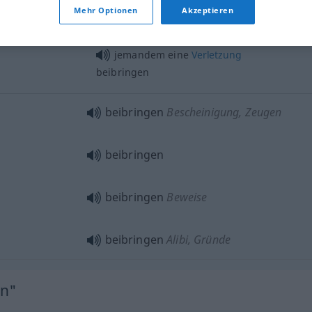
Mehr Optionen
Akzeptieren
jemandem eine
Verletzung
beibringen
beibringen
Bescheinigung, Zeugen
beibringen
beibringen
Beweise
beibringen
Alibi, Gründe
en"