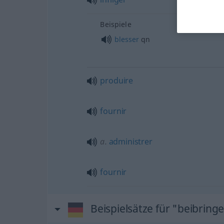
Beispiele
blesser
qn
produire
fournir
a.
administrer
fournir
Beispielsätze für "beibring