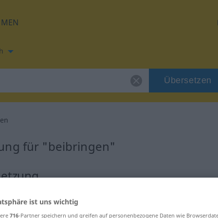
HMEN
h
Übersetzen
gen
ung für "beibringen"
setzung
erb
atsphäre ist uns wichtig
sere
716
-Partner speichern und greifen auf personenbezogene Daten wie Browserdat