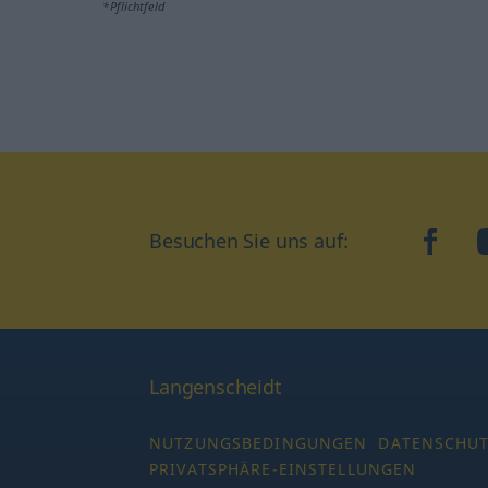
*Pflichtfeld
Besuchen Sie uns auf:
faceb
Langenscheidt
NUTZUNGSBEDINGUNGEN
DATENSCHU
PRIVATSPHÄRE-EINSTELLUNGEN