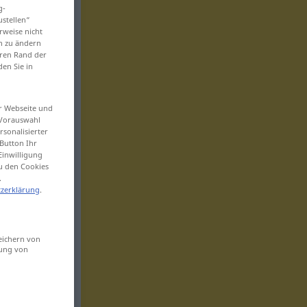
g-
ustellen“
rweise nicht
en zu ändern
eren Rand der
den Sie in
er Webseite und
 Vorauswahl
sonalisierter
Button Ihr
Einwilligung
zu den Cookies
.
zerklärung
.
eichern von
sung von