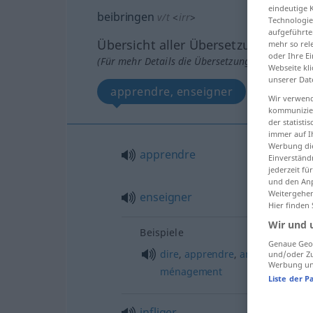
eindeutige 
beibringen
v/t
<
irr
>
Technologie
aufgeführte
Übersicht aller Übersetzungen
mehr so rel
oder Ihre E
(Für mehr Details die Übersetzung anklicken/an
Webseite kli
unserer Dat
apprendre, enseigner
infliger
Wir verwend
kommunizier
der statist
immer auf I
Werbung die
apprendre
Einverständ
jederzeit f
und den Anp
Weitergehen
enseigner
Hier finden
Wir und 
Beispiele
Genaue Geol
dire
,
apprendre
,
annoncer
qc
à
und/oder Zu
Werbung und
ménagement
Liste der P
infliger