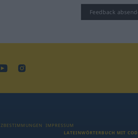
Feedback absend
ook
YouTube
Instagram
TZBESTIMMUNGEN
IMPRESSUM
LATEINWÖRTERBUCH MIT COD