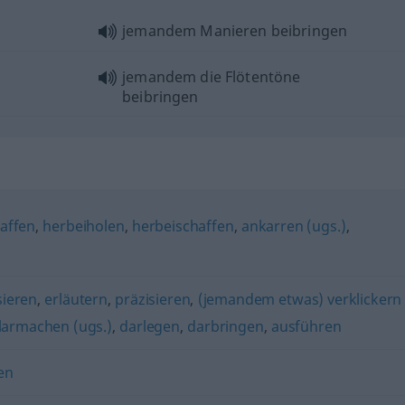
jemandem Manieren beibringen
jemandem die Flötentöne
beibringen
"
affen
,
herbeiholen
,
herbeischaffen
,
ankarren (ugs.)
,
sieren
,
erläutern
,
präzisieren
,
(jemandem etwas) verklickern
larmachen (ugs.)
,
darlegen
,
darbringen
,
ausführen
ten