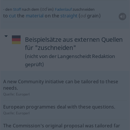
od
den
Stoff
nach dem (
im)
Fadenlauf
zuschneiden
to
cut
the
material
on the
straight
(
od
grain)
Beispielsätze aus externen Quellen
für "zuschneiden"
(nicht von der Langenscheidt Redaktion
geprüft)
A new Community initiative can be tailored to these
needs.
Quelle:
Europarl
European programmes deal with these questions.
Quelle:
Europarl
The Commission's original proposal was tailored far