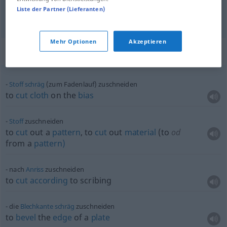
Liste der Partner (Lieferanten)
blank
zuschneiden
Rohlinge
METALL
Mehr Optionen
Akzeptieren
Beispielsätze für "zuschneiden"
Stoff
schräg
(zum Fadenlauf) zuschneiden
to
cut
cloth
on the
bias
Stoff
zuschneiden
to
cut
out a
pattern
, to
cut
out
material
(to
od
from a
pattern)
nach
Anriss
zuschneiden
to
cut
according
to scribing
die
Blechkante
schräg
zuschneiden
to
bevel
the
edge
of a
plate