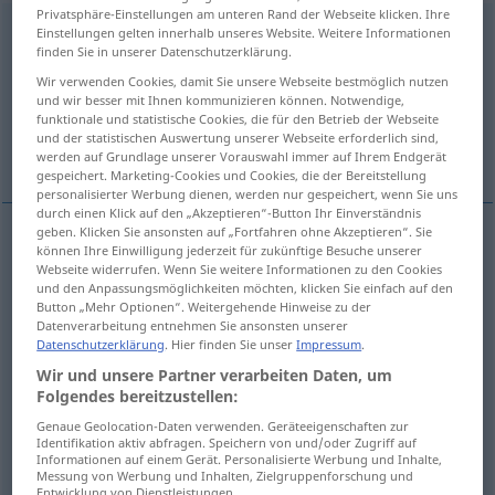
Privatsphäre-Einstellungen am unteren Rand der Webseite klicken. Ihre
zuschneiden
v/t
<
irr
,
trennb
;
-ge-
;
h
>
Einstellungen gelten innerhalb unseres Website. Weitere Informationen
finden Sie in unserer Datenschutzerklärung.
Übersicht aller Übersetzungen
Wir verwenden Cookies, damit Sie unsere Webseite bestmöglich nutzen
und wir besser mit Ihnen kommunizieren können. Notwendige,
(Für mehr Details die Übersetzung anklicken/antippen)
funktionale und statistische Cookies, die für den Betrieb der Webseite
und der statistischen Auswertung unserer Webseite erforderlich sind,
cut out
cut to size
blank
werden auf Grundlage unserer Vorauswahl immer auf Ihrem Endgerät
gespeichert. Marketing-Cookies und Cookies, die der Bereitstellung
personalisierter Werbung dienen, werden nur gespeichert, wenn Sie uns
durch einen Klick auf den „Akzeptieren“-Button Ihr Einverständnis
geben. Klicken Sie ansonsten auf „Fortfahren ohne Akzeptieren“. Sie
können Ihre Einwilligung jederzeit für zukünftige Besuche unserer
cut
out
zuschneiden
Kleidungsstücke
Webseite widerrufen. Wenn Sie weitere Informationen zu den Cookies
und den Anpassungsmöglichkeiten möchten, klicken Sie einfach auf den
Button „Mehr Optionen“. Weitergehende Hinweise zu der
Datenverarbeitung entnehmen Sie ansonsten unserer
Datenschutzerklärung
. Hier finden Sie unser
Impressum
.
Wir und unsere Partner verarbeiten Daten, um
cut
(
sth
)
to
size
zuschneiden
auf eine
TECH
Folgendes bereitzustellen:
bestimmte Größe schneiden: Blech, Holz, Glas etc
Genaue Geolocation-Daten verwenden. Geräteeigenschaften zur
Identifikation aktiv abfragen. Speichern von und/oder Zugriff auf
Informationen auf einem Gerät. Personalisierte Werbung und Inhalte,
Messung von Werbung und Inhalten, Zielgruppenforschung und
Entwicklung von Dienstleistungen.