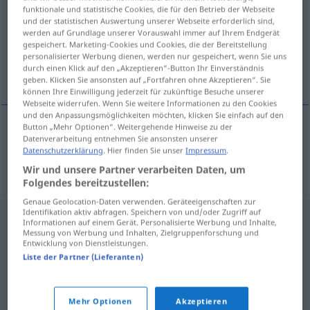
funktionale und statistische Cookies, die für den Betrieb der Webseite
und der statistischen Auswertung unserer Webseite erforderlich sind,
Übersicht aller Übersetzungen
werden auf Grundlage unserer Vorauswahl immer auf Ihrem Endgerät
(Für mehr Details die Übersetzung anklicken/antippen)
gespeichert. Marketing-Cookies und Cookies, die der Bereitstellung
personalisierter Werbung dienen, werden nur gespeichert, wenn Sie uns
durch einen Klick auf den „Akzeptieren“-Button Ihr Einverständnis
grain) of the material
geben. Klicken Sie ansonsten auf „Fortfahren ohne Akzeptieren“. Sie
können Ihre Einwilligung jederzeit für zukünftige Besuche unserer
Webseite widerrufen. Wenn Sie weitere Informationen zu den Cookies
und den Anpassungsmöglichkeiten möchten, klicken Sie einfach auf den
Button „Mehr Optionen“. Weitergehende Hinweise zu der
Datenverarbeitung entnehmen Sie ansonsten unserer
straight
(
od
grain) (of the material)
Fadenlauf
Datenschutzerklärung
. Hier finden Sie unser
Impressum
.
Wir und unsere Partner verarbeiten Daten, um
Folgendes bereitzustellen:
Genaue Geolocation-Daten verwenden. Geräteeigenschaften zur
Identifikation aktiv abfragen. Speichern von und/oder Zugriff auf
Informationen auf einem Gerät. Personalisierte Werbung und Inhalte,
Messung von Werbung und Inhalten, Zielgruppenforschung und
Entwicklung von Dienstleistungen.
Liste der Partner (Lieferanten)
Mehr Optionen
Akzeptieren