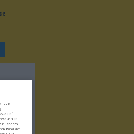
DE
en oder
g-
ustellen“
rweise nicht
en zu ändern
eren Rand der
den Sie in