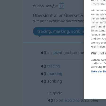
unserer Dat
Anriss
,
Anriß
m
AR
Wir verwend
kommunizier
Übersicht aller Übersetzungen
der statist
(Für mehr Details die Übersetzung anklicken/an
immer auf I
Werbung die
Einverständ
tracing, marking, scribing
jederzeit f
und den Anp
Weitergehen
Hier finden
incipient
(
od
hairline)
crack
Wir und 
Genaue Geol
und/oder Zu
tracing
Werbung und
Liste der P
marking
scribing
Beispiele
to
cut
according
to scribing