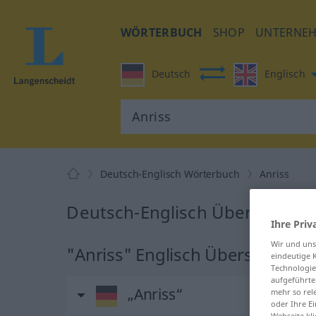
WÖRTERBUCH
SHOP
UNTERNE
Deutsch
Englisch
Deutsch-Englisch Wörterbuch
Anriss
Deutsch-Englisch Übersetzung 
Ihre Priv
Wir und un
"Anriss" Englisch Übersetzung
eindeutige 
Technologie
aufgeführte
„Anriss“
mehr so rel
oder Ihre E
Webseite kli