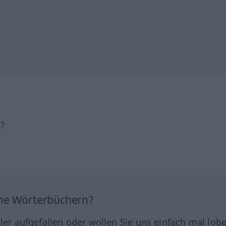
h?
ine Wörterbüchern?
hler aufgefallen oder wollen Sie uns einfach mal lob