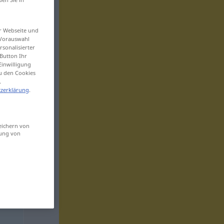
er Webseite und
 Vorauswahl
sonalisierter
Button Ihr
Einwilligung
zu den Cookies
.
zerklärung
.
eichern von
sung von