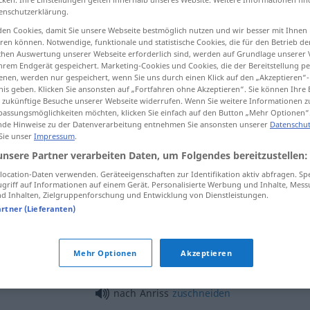
enschutzerklärung.
en Cookies, damit Sie unsere Webseite bestmöglich nutzen und wir besser mit Ihnen
en können. Notwendige, funktionale und statistische Cookies, die für den Betrieb d
ischen Auswertung unserer Webseite erforderlich sind, werden auf Grundlage unserer
tippen)
hrem Endgerät gespeichert. Marketing-Cookies und Cookies, die der Bereitstellung per
nen, werden nur gespeichert, wenn Sie uns durch einen Klick auf den „Akzeptieren“-
nis geben. Klicken Sie ansonsten auf „Fortfahren ohne Akzeptieren“. Sie können Ihre 
incipient crack
ür zukünftige Besuche unserer Webseite widerrufen. Wenn Sie weitere Informationen 
assungsmöglichkeiten möchten, klicken Sie einfach auf den Button „Mehr Optionen“
de Hinweise zu der Datenverarbeitung entnehmen Sie ansonsten unserer
Datenschut
 Sie unser
Impressum
.
Anriss
besonders
unsere Partner verarbeiten Daten, um Folgendes bereitzustellen:
TECH
ocation-Daten verwenden. Geräteeigenschaften zur Identifikation aktiv abfragen. Sp
griff auf Informationen auf einem Gerät. Personalisierte Werbung und Inhalte, Mes
Anriss
Vorzeichnung
TECH
 Inhalten, Zielgruppenforschung und Entwicklung von Dienstleistungen.
artner (Lieferanten)
Mehr Optionen
Akzeptieren
nach Anriss
zuschneiden