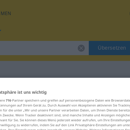
HMEN
Übersetzen
für "Anriss"
atsphäre ist uns wichtig
sere
716
-Partner speichern und greifen auf personenbezogene Daten wie Browserdat
Kennungen auf Ihrem Gerät zu. Durch Auswahl von Akzeptieren aktivieren Sie Trackin
n für die unter „Wir und unsere Partner verarbeiten Daten, um Ihnen Dienste bereitz
n Zwecke. Wenn Tracker deaktiviert sind, sind manche Inhalte und Anzeigen mögliche
evant für Sie. Sie können dieses Menü jederzeit wieder aufrufen, um Ihre Einstellung
inwilligung zu widerrufen, indem Sie auf den Link Privatsphäre-Einstellungen am unt
cken. Ihre Einstellungen gelten innerhalb unseres Website. Weitere Informationen fin