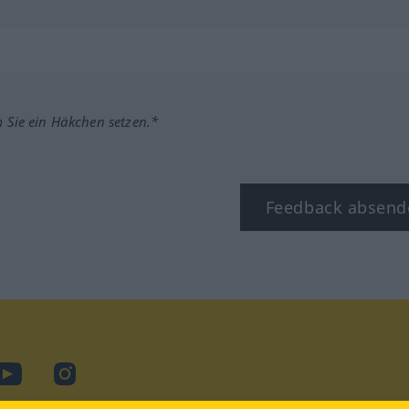
m Sie ein Häkchen setzen.*
Feedback absend
ook
YouTube
Instagram