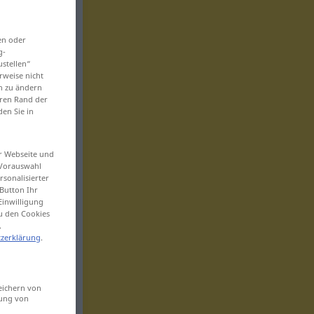
en oder
g-
ustellen“
rweise nicht
en zu ändern
eren Rand der
den Sie in
er Webseite und
 Vorauswahl
sonalisierter
Button Ihr
Einwilligung
zu den Cookies
.
zerklärung
.
eichern von
sung von