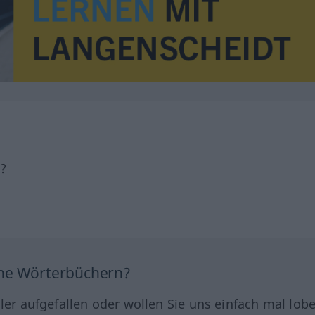
h?
ine Wörterbüchern?
hler aufgefallen oder wollen Sie uns einfach mal lob