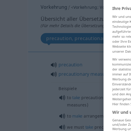
Vorkehrung
f
<
Vorkehrung
;
Vorkehrungen
Ihre Priv
Wir und un
Übersicht aller Übersetzungen
eindeutige 
(Für mehr Details die Übersetzung anklicken/an
Technologie
aufgeführte
mehr so rel
precaution, precautionary measure
oder Ihre E
Webseite kli
unserer Dat
Wir verwend
precaution
kommunizier
der statist
precautionary
measure
immer auf I
Werbung die
Einverständ
Beispiele
jederzeit f
und den Anp
od
to
take
precautions (
precaut
Weitergehen
Hier finden
measures)
Wir und 
to
make
arrangements
Genaue Geol
und/oder Zu
we must
take
precautions to
pr
Werbung und