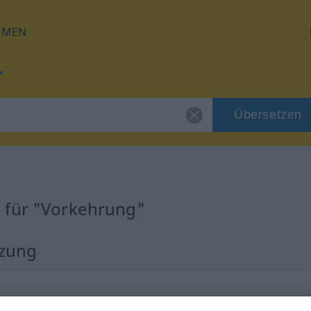
HMEN
Übersetzen
g
 für "Vorkehrung"
tzung