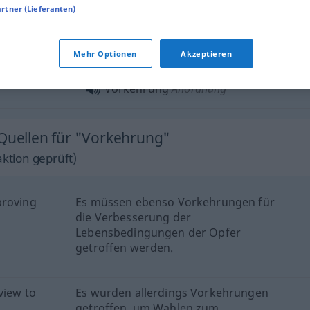
rther
eine weitere
Verbreitung
der
Epidemie
artner (Lieferanten)
treffen
Mehr Optionen
Akzeptieren
Vorkehrung
Anordnung
 Quellen für "Vorkehrung"
ktion geprüft)
proving
Es müssen ebenso Vorkehrungen für
die Verbesserung der
Lebensbedingungen der Opfer
getroffen werden.
view to
Es wurden allerdings Vorkehrungen
getroffen, um Wahlen zum