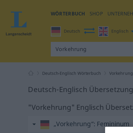
WÖRTERBUCH
SHOP
UNTERNE
Deutsch
Englisch
Deutsch-Englisch Wörterbuch
Vorkehrun
Deutsch-Englisch Übersetzung
"Vorkehrung" Englisch Überse
„Vorkehrung“
: Femininum