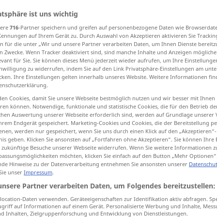
>
atsphäre ist uns wichtig
sere
716
-Partner speichern und greifen auf personenbezogene Daten wie Browserdat
Kennungen auf Ihrem Gerät zu. Durch Auswahl von Akzeptieren aktivieren Sie Trackin
tippen)
n für die unter „Wir und unsere Partner verarbeiten Daten, um Ihnen Dienste bereitz
n Zwecke. Wenn Tracker deaktiviert sind, sind manche Inhalte und Anzeigen mögliche
evant für Sie. Sie können dieses Menü jederzeit wieder aufrufen, um Ihre Einstellung
arrangements
inwilligung zu widerrufen, indem Sie auf den Link Privatsphäre-Einstellungen am unt
cken. Ihre Einstellungen gelten innerhalb unseres Website. Weitere Informationen fin
enschutzerklärung.
en Cookies, damit Sie unsere Webseite bestmöglich nutzen und wir besser mit Ihnen
Vorkehrung
Maßnahme
en können. Notwendige, funktionale und statistische Cookies, die für den Betrieb d
ischen Auswertung unserer Webseite erforderlich sind, werden auf Grundlage unserer
hrem Endgerät gespeichert. Marketing-Cookies und Cookies, die der Bereitstellung per
nen, werden nur gespeichert, wenn Sie uns durch einen Klick auf den „Akzeptieren“-
nis geben. Klicken Sie ansonsten auf „Fortfahren ohne Akzeptieren“. Sie können Ihre 
ür zukünftige Besuche unserer Webseite widerrufen. Wenn Sie weitere Informationen 
assungsmöglichkeiten möchten, klicken Sie einfach auf den Button „Mehr Optionen“
ionary
Vorkehrungen
treffen
de Hinweise zu der Datenverarbeitung entnehmen Sie ansonsten unserer
Datenschut
 Sie unser
Impressum
.
Vorsichtsmaßnahmen
unsere Partner verarbeiten Daten, um Folgendes bereitzustellen:
Vorkehrungen
treffen
Vorbereitungen
ocation-Daten verwenden. Geräteeigenschaften zur Identifikation aktiv abfragen. Sp
griff auf Informationen auf einem Gerät. Personalisierte Werbung und Inhalte, Mes
event
the
wir
müssen
Vorkehrungen
gegen
 Inhalten, Zielgruppenforschung und Entwicklung von Dienstleistungen.