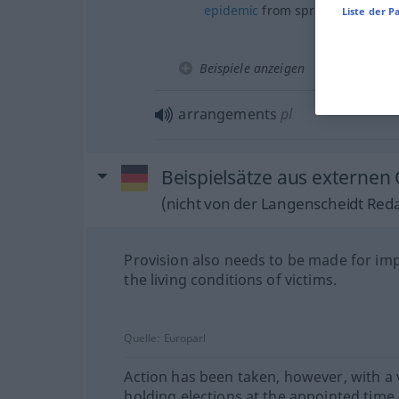
epidemic
from spreading any
fu
Liste der P
Beispiele anzeigen
arrangements
pl
Beispielsätze aus externen
(nicht von der Langenscheidt Reda
Provision also needs to be made for im
the living conditions of victims.
Quelle:
Europarl
Action has been taken, however, with a 
holding elections at the appointed time.