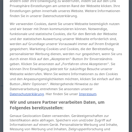
ändern oder Ihre Einwilligung zu widerrufen, indem Sie auf den Link
Privatsphäre-Einstellungen am unteren Rand der Webseite klicken. Ihre
Verwirklichung
f
<
Verwirklichung
;
kein
pl
>
Einstellungen gelten innerhalb unseres Website. Weitere Informationen
finden Sie in unserer Datenschutzerklärung.
Übersicht aller Übersetzungen
Wir verwenden Cookies, damit Sie unsere Webseite bestmöglich nutzen
(Für mehr Details die Übersetzung anklicken/antippen)
und wir besser mit Ihnen kommunizieren können. Notwendige,
funktionale und statistische Cookies, die für den Betrieb der Webseite
und der statistischen Auswertung unserer Webseite erforderlich sind,
achievement, attainment
werden auf Grundlage unserer Vorauswahl immer auf Ihrem Endgerät
gespeichert. Marketing-Cookies und Cookies, die der Bereitstellung
personalisierter Werbung dienen, werden nur gespeichert, wenn Sie uns
realization -s-, implementation, carrying out
durch einen Klick auf den „Akzeptieren“-Button Ihr Einverständnis
geben. Klicken Sie ansonsten auf „Fortfahren ohne Akzeptieren“. Sie
können Ihre Einwilligung jederzeit für zukünftige Besuche unserer
fulfillment, realization
Webseite widerrufen. Wenn Sie weitere Informationen zu den Cookies
und den Anpassungsmöglichkeiten möchten, klicken Sie einfach auf den
Button „Mehr Optionen“. Weitergehende Hinweise zu der
Datenverarbeitung entnehmen Sie ansonsten unserer
Datenschutzerklärung
. Hier finden Sie unser
Impressum
.
Wir und unsere Partner verarbeiten Daten, um
achievement
Verwirklichung
eines Ziels
Folgendes bereitzustellen:
Genaue Geolocation-Daten verwenden. Geräteeigenschaften zur
attainment
Verwirklichung
eines Ziels
Identifikation aktiv abfragen. Speichern von und/oder Zugriff auf
Informationen auf einem Gerät. Personalisierte Werbung und Inhalte,
Messung von Werbung und Inhalten, Zielgruppenforschung und