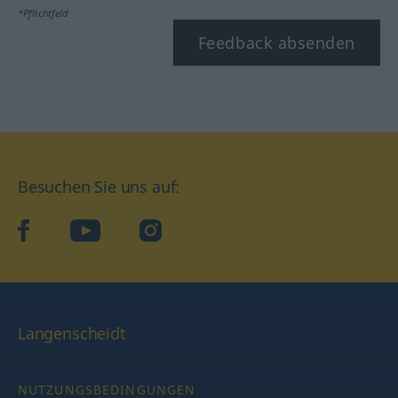
*Pflichtfeld
Feedback absenden
Besuchen Sie uns auf:
facebook
YouTube
Instagram
Langenscheidt
NUTZUNGSBEDINGUNGEN