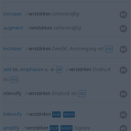
increase
verstärken
zahlenmäßig
augment
verstärken
zahlenmäßig
increase
verstärken
Zweifel, Anstrengung etc
FIG
add
to,
emphasize
a.
-s-
verstärken
Eindruck
BR
etc
FIG
ntensify
verstärken
Eindruck etc
FIG
intensify
verstärken
ELEK
RADIO
amplify
verstärken
Signale
ELEK
RADIO