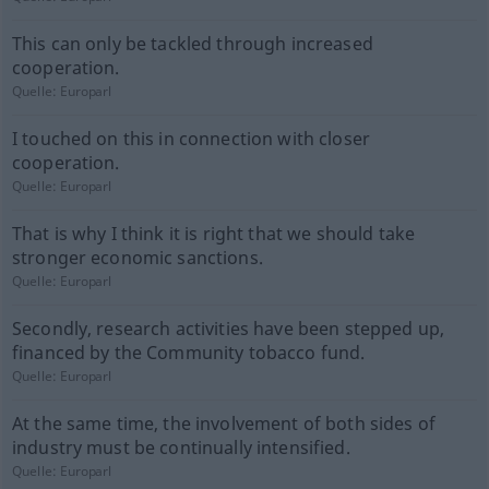
This can only be tackled through increased
cooperation.
Quelle:
Europarl
I touched on this in connection with closer
cooperation.
Quelle:
Europarl
That is why I think it is right that we should take
stronger economic sanctions.
Quelle:
Europarl
Secondly, research activities have been stepped up,
financed by the Community tobacco fund.
Quelle:
Europarl
At the same time, the involvement of both sides of
industry must be continually intensified.
Quelle:
Europarl