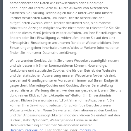
personenbezogene Daten wie Browserdaten oder eindeutige
Kennungen auf Ihrem Gerät zu. Durch Auswahl von Akzeptieren
Übersicht aller Übersetzungen
aktivieren Sie Tracking-Technologien für die unter „Wir und unsere
(Für mehr Details die Übersetzung anklicken/antippen)
Partner verarbeiten Daten, um Ihnen Dienste bereitzustellen“
aufgeführten Zwecke. Wenn Tracker deaktiviert sind, sind manche
Inhalte und Anzeigen möglicherweise nicht mehr so relevant für Sie. Sie
reinforce, strengthen, fortify
stiffen
können dieses Menü jederzeit wieder aufrufen, um Ihre Einstellungen zu
ändern oder Ihre Einwilligung zu widerrufen, indem Sie auf den Link
Privatsphäre-Einstellungen am unteren Rand der Webseite klicken. Ihre
increase
increase, augment
Einstellungen gelten innerhalb unseres Website. Weitere Informationen
finden Sie in unserer Datenschutzerklärung.
Wir verwenden Cookies, damit Sie unsere Webseite bestmöglich nutzen
increase
add to, emphasize -s-, ntensify
und wir besser mit Ihnen kommunizieren können. Notwendige,
funktionale und statistische Cookies, die für den Betrieb der Webseite
und der statistischen Auswertung unserer Webseite erforderlich sind,
intensify, amplify, boost
werden auf Grundlage unserer Vorauswahl immer auf Ihrem Endgerät
gespeichert. Marketing-Cookies und Cookies, die der Bereitstellung
personalisierter Werbung dienen, werden nur gespeichert, wenn Sie uns
reinforce, intensify, increase
durch einen Klick auf den „Akzeptieren“-Button Ihr Einverständnis
geben. Klicken Sie ansonsten auf „Fortfahren ohne Akzeptieren“. Sie
können Ihre Einwilligung jederzeit für zukünftige Besuche unserer
truss, stiffen
intensify
Webseite widerrufen. Wenn Sie weitere Informationen zu den Cookies
und den Anpassungsmöglichkeiten möchten, klicken Sie einfach auf den
Button „Mehr Optionen“. Weitergehende Hinweise zu der
Weitere Übersetzungen...
Datenverarbeitung entnehmen Sie ansonsten unserer
Datenschutzerklärung
. Hier finden Sie unser
Impressum
.