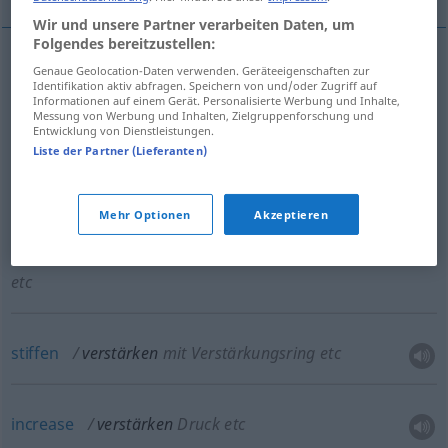
Wir und unsere Partner verarbeiten Daten, um
Folgendes bereitzustellen:
Genaue Geolocation-Daten verwenden. Geräteeigenschaften zur
reinforce
verstärken
Mauer etc, Gewebe mit
Identifikation aktiv abfragen. Speichern von und/oder Zugriff auf
Informationen auf einem Gerät. Personalisierte Werbung und Inhalte,
Nylon etc
Messung von Werbung und Inhalten, Zielgruppenforschung und
Entwicklung von Dienstleistungen.
Liste der Partner (Lieferanten)
strengthen
verstärken
Mauer etc, Gewebe mit
Nylon etc
Mehr Optionen
Akzeptieren
fortify
verstärken
Mauer etc, Gewebe mit Nylon
etc
stiffen
verstärken
mit Verstärkungsring etc
increase
verstärken
Druck etc