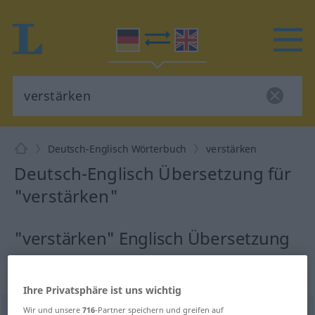
Deutsch-Englisch Wörterbuch
verstärken
Deutsch-Englisch Übersetzung für
"verstärken"
"verstärken" Englisch Übersetzung
„verstärken“
: transitives Verb
Ihre Privatsphäre ist uns wichtig
Wir und unsere
716
-Partner speichern und greifen auf
verstärken
v/t
<
kein
ge-
;
h
>