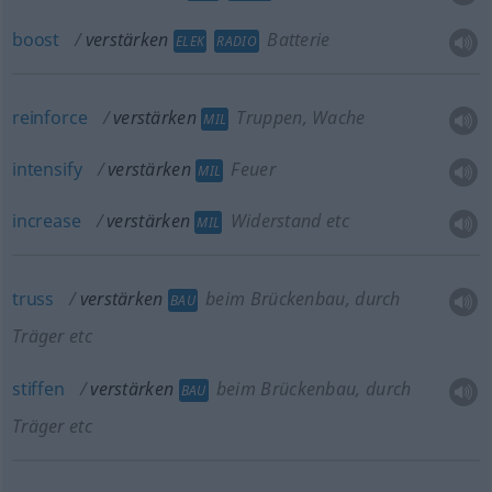
boost
verstärken
Batterie
ELEK
RADIO
reinforce
verstärken
Truppen, Wache
MIL
intensify
verstärken
Feuer
MIL
increase
verstärken
Widerstand etc
MIL
truss
verstärken
beim Brückenbau, durch
BAU
Träger etc
stiffen
verstärken
beim Brückenbau, durch
BAU
Träger etc