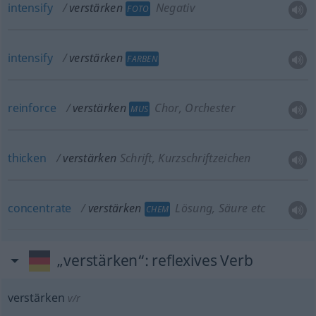
intensify
verstärken
Negativ
FOTO
intensify
verstärken
FARBEN
reinforce
verstärken
Chor, Orchester
MUS
thicken
verstärken
Schrift, Kurzschriftzeichen
concentrate
verstärken
Lösung, Säure etc
CHEM
„verstärken“
: reflexives Verb
verstärken
v/r