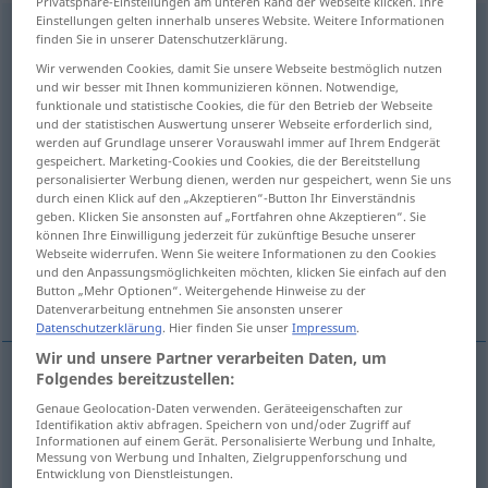
Privatsphäre-Einstellungen am unteren Rand der Webseite klicken. Ihre
Einstellungen gelten innerhalb unseres Website. Weitere Informationen
untermauern
v/t
<
untrennb
, kein
-ge-
;
h
>
finden Sie in unserer Datenschutzerklärung.
Wir verwenden Cookies, damit Sie unsere Webseite bestmöglich nutzen
Übersicht aller Übersetzungen
und wir besser mit Ihnen kommunizieren können. Notwendige,
(Für mehr Details die Übersetzung anklicken/antippen)
funktionale und statistische Cookies, die für den Betrieb der Webseite
und der statistischen Auswertung unserer Webseite erforderlich sind,
werden auf Grundlage unserer Vorauswahl immer auf Ihrem Endgerät
underpin by masonry
gespeichert. Marketing-Cookies und Cookies, die der Bereitstellung
personalisierter Werbung dienen, werden nur gespeichert, wenn Sie uns
durch einen Klick auf den „Akzeptieren“-Button Ihr Einverständnis
support, corroborate, substantiate, reinforce,
geben. Klicken Sie ansonsten auf „Fortfahren ohne Akzeptieren“. Sie
bolster
können Ihre Einwilligung jederzeit für zukünftige Besuche unserer
Webseite widerrufen. Wenn Sie weitere Informationen zu den Cookies
und den Anpassungsmöglichkeiten möchten, klicken Sie einfach auf den
underpin
Button „Mehr Optionen“. Weitergehende Hinweise zu der
Datenverarbeitung entnehmen Sie ansonsten unserer
Datenschutzerklärung
. Hier finden Sie unser
Impressum
.
Wir und unsere Partner verarbeiten Daten, um
Folgendes bereitzustellen:
underpin
by
masonry
untermauern
BAU
Genaue Geolocation-Daten verwenden. Geräteeigenschaften zur
Identifikation aktiv abfragen. Speichern von und/oder Zugriff auf
Informationen auf einem Gerät. Personalisierte Werbung und Inhalte,
Messung von Werbung und Inhalten, Zielgruppenforschung und
Entwicklung von Dienstleistungen.
support
untermauern
stützen
FIG