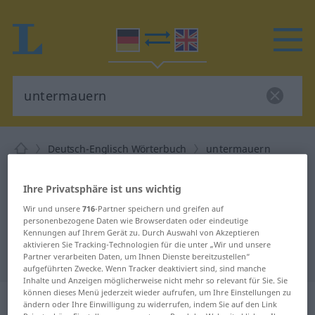
Deutsch-Englisch Wörterbuch
untermauern
Deutsch-Englisch Übersetzung für
Ihre Privatsphäre ist uns wichtig
"untermauern"
Wir und unsere
716
-Partner speichern und greifen auf
personenbezogene Daten wie Browserdaten oder eindeutige
"untermauern" Englisch
Kennungen auf Ihrem Gerät zu. Durch Auswahl von Akzeptieren
aktivieren Sie Tracking-Technologien für die unter „Wir und unsere
Übersetzung
Partner verarbeiten Daten, um Ihnen Dienste bereitzustellen“
aufgeführten Zwecke. Wenn Tracker deaktiviert sind, sind manche
Inhalte und Anzeigen möglicherweise nicht mehr so relevant für Sie. Sie
können dieses Menü jederzeit wieder aufrufen, um Ihre Einstellungen zu
„untermauern“
: transitives Verb
ändern oder Ihre Einwilligung zu widerrufen, indem Sie auf den Link