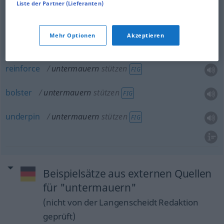
Liste der Partner (Lieferanten)
corroborate
untermauern
stützen
FIG
Mehr Optionen
Akzeptieren
substantiate
untermauern
stützen
FIG
reinforce
untermauern
stützen
FIG
bolster
untermauern
stützen
FIG
underpin
untermauern
stützen
FIG
Beispielsätze aus externen Quellen
für "untermauern"
(nicht von der Langenscheidt Redaktion
geprüft)