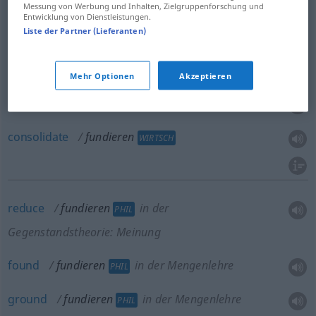
FIG
Messung von Werbung und Inhalten, Zielgruppenforschung und
Entwicklung von Dienstleistungen.
Liste der Partner (Lieferanten)
lay
the foundation(s) of
fundieren
Haus
Mehr Optionen
Akzeptieren
fund
fundieren
WIRTSCH
consolidate
fundieren
WIRTSCH
reduce
fundieren
in der
PHIL
Gegenstandstheorie: Meinung
found
fundieren
in der Mengenlehre
PHIL
ground
fundieren
in der Mengenlehre
PHIL