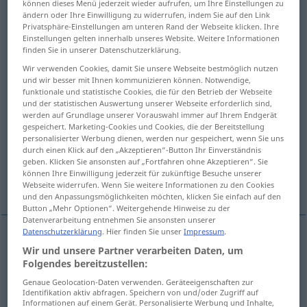
können dieses Menü jederzeit wieder aufrufen, um Ihre Einstellungen zu
ändern oder Ihre Einwilligung zu widerrufen, indem Sie auf den Link
Übersicht aller Übersetzungen
Privatsphäre-Einstellungen am unteren Rand der Webseite klicken. Ihre
Einstellungen gelten innerhalb unseres Website. Weitere Informationen
(Für mehr Details die Übersetzung anklicken/antippen)
finden Sie in unserer Datenschutzerklärung.
Wir verwenden Cookies, damit Sie unsere Webseite bestmöglich nutzen
substantiate, establish the truth of
und wir besser mit Ihnen kommunizieren können. Notwendige,
funktionale und statistische Cookies, die für den Betrieb der Webseite
und der statistischen Auswertung unserer Webseite erforderlich sind,
lay the foundations of
werden auf Grundlage unserer Vorauswahl immer auf Ihrem Endgerät
gespeichert. Marketing-Cookies und Cookies, die der Bereitstellung
personalisierter Werbung dienen, werden nur gespeichert, wenn Sie uns
fund, consolidate
durch einen Klick auf den „Akzeptieren“-Button Ihr Einverständnis
geben. Klicken Sie ansonsten auf „Fortfahren ohne Akzeptieren“. Sie
können Ihre Einwilligung jederzeit für zukünftige Besuche unserer
reduce, found, support, ground, substantiate
Webseite widerrufen. Wenn Sie weitere Informationen zu den Cookies
und den Anpassungsmöglichkeiten möchten, klicken Sie einfach auf den
Button „Mehr Optionen“. Weitergehende Hinweise zu der
Datenverarbeitung entnehmen Sie ansonsten unserer
Datenschutzerklärung
. Hier finden Sie unser
Impressum
.
Wir und unsere Partner verarbeiten Daten, um
substantiate
fundieren
Behauptung etc
FIG
Folgendes bereitzustellen:
Genaue Geolocation-Daten verwenden. Geräteeigenschaften zur
establish
the
truth
of
fundieren
Behauptung etc
Identifikation aktiv abfragen. Speichern von und/oder Zugriff auf
Informationen auf einem Gerät. Personalisierte Werbung und Inhalte,