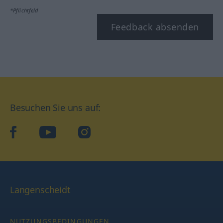
*Pflichtfeld
Feedback absenden
Besuchen Sie uns auf:
facebook
YouTube
Instagram
Langenscheidt
NUTZUNGSBEDINGUNGEN