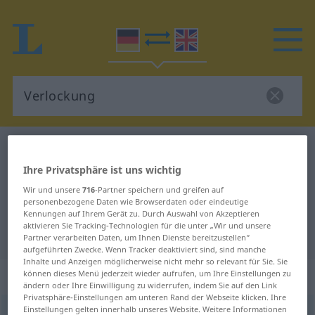
Deutsch-Englisch Wörterbuch
Verlockung
Deutsch-Englisch Übersetzung für
Ihre Privatsphäre ist uns wichtig
Wir und unsere
716
-Partner speichern und greifen auf
"Verlockung"
personenbezogene Daten wie Browserdaten oder eindeutige
Kennungen auf Ihrem Gerät zu. Durch Auswahl von Akzeptieren
aktivieren Sie Tracking-Technologien für die unter „Wir und unsere
"Verlockung" Englisch Übersetzung
Partner verarbeiten Daten, um Ihnen Dienste bereitzustellen“
aufgeführten Zwecke. Wenn Tracker deaktiviert sind, sind manche
Inhalte und Anzeigen möglicherweise nicht mehr so relevant für Sie. Sie
„Verlockung“
: Femininum
können dieses Menü jederzeit wieder aufrufen, um Ihre Einstellungen zu
ändern oder Ihre Einwilligung zu widerrufen, indem Sie auf den Link
Privatsphäre-Einstellungen am unteren Rand der Webseite klicken. Ihre
Einstellungen gelten innerhalb unseres Website. Weitere Informationen
Verlockung
f
<
Verlockung
;
Verlockungen
>