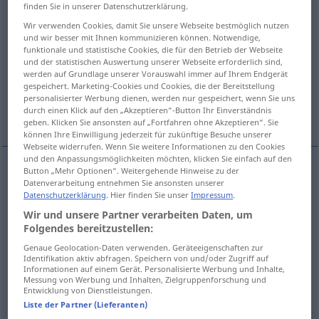
finden Sie in unserer Datenschutzerklärung.
Übersicht aller Übersetzungen
Wir verwenden Cookies, damit Sie unsere Webseite bestmöglich nutzen
und wir besser mit Ihnen kommunizieren können. Notwendige,
(Für mehr Details die Übersetzung anklicken/antippen)
funktionale und statistische Cookies, die für den Betrieb der Webseite
und der statistischen Auswertung unserer Webseite erforderlich sind,
temptation
werden auf Grundlage unserer Vorauswahl immer auf Ihrem Endgerät
gespeichert. Marketing-Cookies und Cookies, die der Bereitstellung
personalisierter Werbung dienen, werden nur gespeichert, wenn Sie uns
durch einen Klick auf den „Akzeptieren“-Button Ihr Einverständnis
allurement, attraction, enticement
geben. Klicken Sie ansonsten auf „Fortfahren ohne Akzeptieren“. Sie
können Ihre Einwilligung jederzeit für zukünftige Besuche unserer
Webseite widerrufen. Wenn Sie weitere Informationen zu den Cookies
und den Anpassungsmöglichkeiten möchten, klicken Sie einfach auf den
Button „Mehr Optionen“. Weitergehende Hinweise zu der
Datenverarbeitung entnehmen Sie ansonsten unserer
temptation
Verlockung
Versuchung
Datenschutzerklärung
. Hier finden Sie unser
Impressum
.
Wir und unsere Partner verarbeiten Daten, um
Folgendes bereitzustellen:
Genaue Geolocation-Daten verwenden. Geräteeigenschaften zur
allurement
Verlockung
Reiz
Identifikation aktiv abfragen. Speichern von und/oder Zugriff auf
Informationen auf einem Gerät. Personalisierte Werbung und Inhalte,
Messung von Werbung und Inhalten, Zielgruppenforschung und
Entwicklung von Dienstleistungen.
attraction
Verlockung
Reiz
Liste der Partner (Lieferanten)