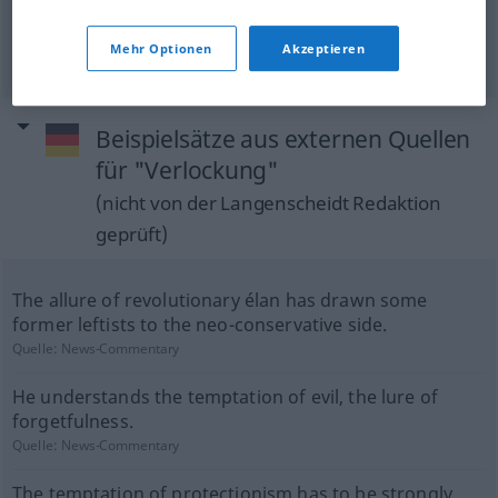
enticement
Verlockung
Reiz
Mehr Optionen
Akzeptieren
Beispielsätze aus externen Quellen
für "Verlockung"
(nicht von der Langenscheidt Redaktion
geprüft)
The allure of revolutionary élan has drawn some
former leftists to the neo-conservative side.
Quelle:
News-Commentary
He understands the temptation of evil, the lure of
forgetfulness.
Quelle:
News-Commentary
The temptation of protectionism has to be strongly