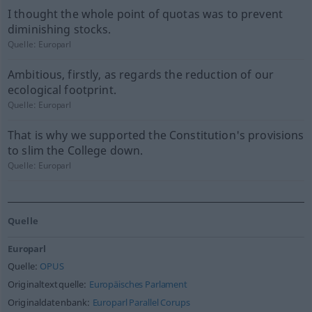
I thought the whole point of quotas was to prevent
diminishing stocks.
Quelle:
Europarl
Ambitious, firstly, as regards the reduction of our
ecological footprint.
Quelle:
Europarl
That is why we supported the Constitution's provisions
to slim the College down.
Quelle:
Europarl
Quelle
Europarl
Quelle:
OPUS
Originaltextquelle:
Europäisches Parlament
Originaldatenbank:
Europarl Parallel Corups