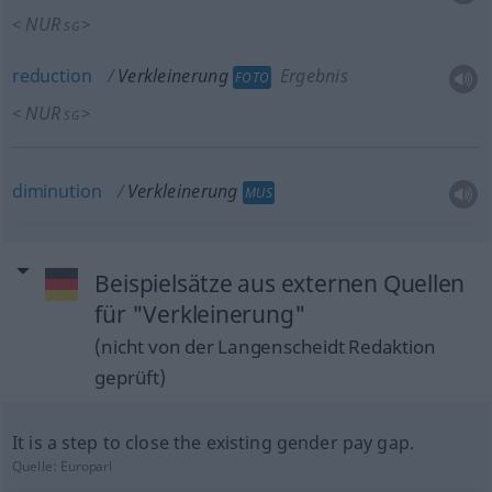
NUR
<
>
SG
reduction
Verkleinerung
Ergebnis
FOTO
NUR
<
>
SG
diminution
Verkleinerung
MUS
Beispielsätze aus externen Quellen
für "Verkleinerung"
(nicht von der Langenscheidt Redaktion
geprüft)
It is a step to close the existing gender pay gap.
Quelle:
Europarl