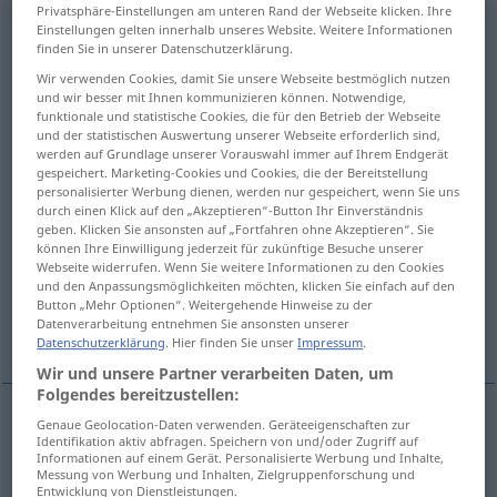
Privatsphäre-Einstellungen am unteren Rand der Webseite klicken. Ihre
Einstellungen gelten innerhalb unseres Website. Weitere Informationen
Verkleinerung
f
<
Verkleinerung
;
Verkleinerungen
>
finden Sie in unserer Datenschutzerklärung.
Übersicht aller Übersetzungen
Wir verwenden Cookies, damit Sie unsere Webseite bestmöglich nutzen
und wir besser mit Ihnen kommunizieren können. Notwendige,
(Für mehr Details die Übersetzung anklicken/antippen)
funktionale und statistische Cookies, die für den Betrieb der Webseite
und der statistischen Auswertung unserer Webseite erforderlich sind,
reduction in size
werden auf Grundlage unserer Vorauswahl immer auf Ihrem Endgerät
gespeichert. Marketing-Cookies und Cookies, die der Bereitstellung
personalisierter Werbung dienen, werden nur gespeichert, wenn Sie uns
reduction, depreciation
durch einen Klick auf den „Akzeptieren“-Button Ihr Einverständnis
geben. Klicken Sie ansonsten auf „Fortfahren ohne Akzeptieren“. Sie
können Ihre Einwilligung jederzeit für zukünftige Besuche unserer
Webseite widerrufen. Wenn Sie weitere Informationen zu den Cookies
belittlement, belittling
extenuation
und den Anpassungsmöglichkeiten möchten, klicken Sie einfach auf den
Button „Mehr Optionen“. Weitergehende Hinweise zu der
Datenverarbeitung entnehmen Sie ansonsten unserer
reduction in size, reduction
diminution
Datenschutzerklärung
. Hier finden Sie unser
Impressum
.
Wir und unsere Partner verarbeiten Daten, um
Folgendes bereitzustellen:
Genaue Geolocation-Daten verwenden. Geräteeigenschaften zur
Identifikation aktiv abfragen. Speichern von und/oder Zugriff auf
reduction
(in size)
Verkleinerung
Reduzierung
Informationen auf einem Gerät. Personalisierte Werbung und Inhalte,
Messung von Werbung und Inhalten, Zielgruppenforschung und
Entwicklung von Dienstleistungen.