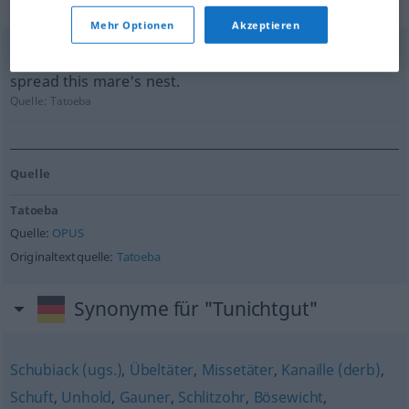
geprüft)
Mehr Optionen
Akzeptieren
Some good-for-nothing at this gutter paper here,
spread this mare's nest.
Quelle:
Tatoeba
Quelle
Tatoeba
Quelle:
OPUS
Originaltextquelle:
Tatoeba
Synonyme für "Tunichtgut"
Schubiack (ugs.)
,
Übeltäter
,
Missetäter
,
Kanaille (derb)
,
Schuft
,
Unhold
,
Gauner
,
Schlitzohr
,
Bösewicht
,