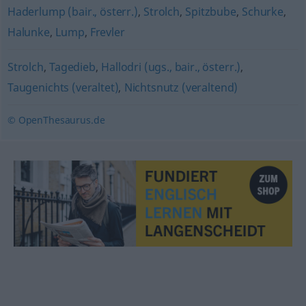
Haderlump (bair., österr.)
,
Strolch
,
Spitzbube
,
Schurke
,
Halunke
,
Lump
,
Frevler
Strolch
,
Tagedieb
,
Hallodri (ugs., bair., österr.)
,
Taugenichts (veraltet)
,
Nichtsnutz (veraltend)
© OpenThesaurus.de