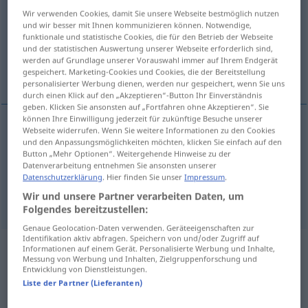
Wir verwenden Cookies, damit Sie unsere Webseite bestmöglich nutzen
Übersicht aller Übersetzungen
und wir besser mit Ihnen kommunizieren können. Notwendige,
funktionale und statistische Cookies, die für den Betrieb der Webseite
(Für mehr Details die Übersetzung anklicken/antippen)
und der statistischen Auswertung unserer Webseite erforderlich sind,
werden auf Grundlage unserer Vorauswahl immer auf Ihrem Endgerät
good-for-nothing, ne’er-do-well
gespeichert. Marketing-Cookies und Cookies, die der Bereitstellung
personalisierter Werbung dienen, werden nur gespeichert, wenn Sie uns
durch einen Klick auf den „Akzeptieren“-Button Ihr Einverständnis
geben. Klicken Sie ansonsten auf „Fortfahren ohne Akzeptieren“. Sie
können Ihre Einwilligung jederzeit für zukünftige Besuche unserer
Webseite widerrufen. Wenn Sie weitere Informationen zu den Cookies
good-for-nothing
Tunichtgut
und den Anpassungsmöglichkeiten möchten, klicken Sie einfach auf den
Button „Mehr Optionen“. Weitergehende Hinweise zu der
Datenverarbeitung entnehmen Sie ansonsten unserer
ne’er-do-well
Tunichtgut
Datenschutzerklärung
. Hier finden Sie unser
Impressum
.
Wir und unsere Partner verarbeiten Daten, um
Folgendes bereitzustellen:
Genaue Geolocation-Daten verwenden. Geräteeigenschaften zur
Identifikation aktiv abfragen. Speichern von und/oder Zugriff auf
Informationen auf einem Gerät. Personalisierte Werbung und Inhalte,
Beispielsätze aus externen Quellen
Messung von Werbung und Inhalten, Zielgruppenforschung und
Entwicklung von Dienstleistungen.
für "Tunichtgut"
Liste der Partner (Lieferanten)
(nicht von der Langenscheidt Redaktion