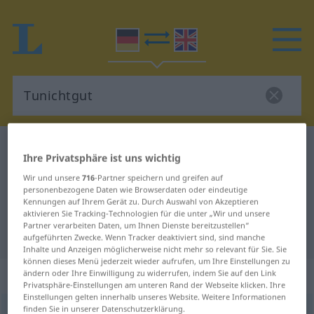
Deutsch-Englisch Wörterbuch
Tunichtgut
Ihre Privatsphäre ist uns wichtig
Deutsch-Englisch Übersetzung für
Wir und unsere
716
-Partner speichern und greifen auf
"Tunichtgut"
personenbezogene Daten wie Browserdaten oder eindeutige
Kennungen auf Ihrem Gerät zu. Durch Auswahl von Akzeptieren
aktivieren Sie Tracking-Technologien für die unter „Wir und unsere
Partner verarbeiten Daten, um Ihnen Dienste bereitzustellen“
"Tunichtgut" Englisch Übersetzung
aufgeführten Zwecke. Wenn Tracker deaktiviert sind, sind manche
Inhalte und Anzeigen möglicherweise nicht mehr so relevant für Sie. Sie
können dieses Menü jederzeit wieder aufrufen, um Ihre Einstellungen zu
„Tunichtgut“
: Maskulinum
ändern oder Ihre Einwilligung zu widerrufen, indem Sie auf den Link
Privatsphäre-Einstellungen am unteren Rand der Webseite klicken. Ihre
Einstellungen gelten innerhalb unseres Website. Weitere Informationen
finden Sie in unserer Datenschutzerklärung.
Tunichtgut
m
<
Tunichtgut
u.
Tunichtgut(e)s
;
Tunichtgute
>