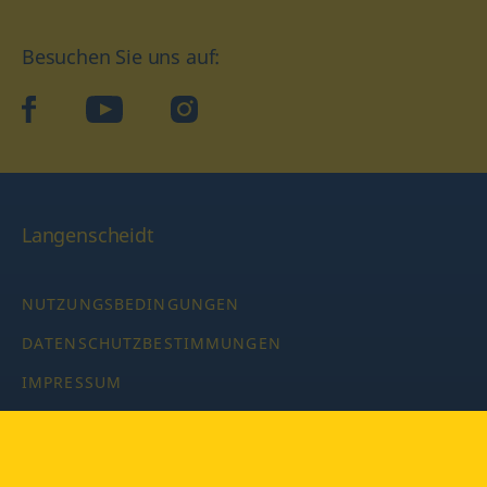
Besuchen Sie uns auf:
facebook
YouTube
Instagram
Langenscheidt
NUTZUNGSBEDINGUNGEN
DATENSCHUTZBESTIMMUNGEN
IMPRESSUM
PRIVATSPHÄRE-EINSTELLUNGEN
LATEINWÖRTERBUCH MIT CODE