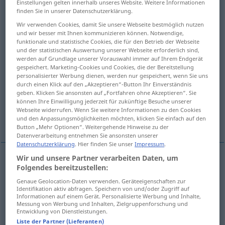
Einstellungen gelten innerhalb unseres Website. Weitere Informationen
<
Missetäterin
;
Missetäterinnen
>
finden Sie in unserer Datenschutzerklärung.
Wir verwenden Cookies, damit Sie unsere Webseite bestmöglich nutzen
Übersicht aller Übersetzungen
und wir besser mit Ihnen kommunizieren können. Notwendige,
funktionale und statistische Cookies, die für den Betrieb der Webseite
(Für mehr Details die Übersetzung anklicken/antippen)
und der statistischen Auswertung unserer Webseite erforderlich sind,
werden auf Grundlage unserer Vorauswahl immer auf Ihrem Endgerät
wrongdoer, wronger
gespeichert. Marketing-Cookies und Cookies, die der Bereitstellung
personalisierter Werbung dienen, werden nur gespeichert, wenn Sie uns
durch einen Klick auf den „Akzeptieren“-Button Ihr Einverständnis
evildoer, evil-doer, transgressor, sinner
geben. Klicken Sie ansonsten auf „Fortfahren ohne Akzeptieren“. Sie
können Ihre Einwilligung jederzeit für zukünftige Besuche unserer
Webseite widerrufen. Wenn Sie weitere Informationen zu den Cookies
culprit, perpetrator
und den Anpassungsmöglichkeiten möchten, klicken Sie einfach auf den
Button „Mehr Optionen“. Weitergehende Hinweise zu der
Datenverarbeitung entnehmen Sie ansonsten unserer
Datenschutzerklärung
. Hier finden Sie unser
Impressum
.
Wir und unsere Partner verarbeiten Daten, um
Folgendes bereitzustellen:
wrongdoer
Missetäter
Genaue Geolocation-Daten verwenden. Geräteeigenschaften zur
Identifikation aktiv abfragen. Speichern von und/oder Zugriff auf
a.
wronger
Missetäter
US
Informationen auf einem Gerät. Personalisierte Werbung und Inhalte,
Messung von Werbung und Inhalten, Zielgruppenforschung und
Entwicklung von Dienstleistungen.
Liste der Partner (Lieferanten)