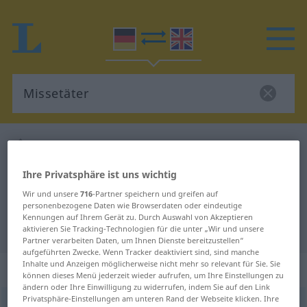
Deutsch-Englisch Wörterbuch
Missetäter
Deutsch-Englisch Übersetzung für
Ihre Privatsphäre ist uns wichtig
"Missetäter"
Wir und unsere
716
-Partner speichern und greifen auf
personenbezogene Daten wie Browserdaten oder eindeutige
Kennungen auf Ihrem Gerät zu. Durch Auswahl von Akzeptieren
"Missetäter" Englisch Übersetzung
aktivieren Sie Tracking-Technologien für die unter „Wir und unsere
Partner verarbeiten Daten, um Ihnen Dienste bereitzustellen“
aufgeführten Zwecke. Wenn Tracker deaktiviert sind, sind manche
Inhalte und Anzeigen möglicherweise nicht mehr so relevant für Sie. Sie
„Missetäter“
: Maskulinum
können dieses Menü jederzeit wieder aufrufen, um Ihre Einstellungen zu
ändern oder Ihre Einwilligung zu widerrufen, indem Sie auf den Link
Privatsphäre-Einstellungen am unteren Rand der Webseite klicken. Ihre
Missetäter
m
<
Missetäters
;
Missetäter
>
Missetäterin
f