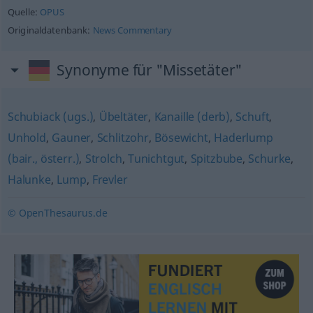
Quelle:
OPUS
Originaldatenbank:
News Commentary
Synonyme für "Missetäter"
Schubiack (ugs.)
,
Übeltäter
,
Kanaille (derb)
,
Schuft
,
Unhold
,
Gauner
,
Schlitzohr
,
Bösewicht
,
Haderlump
(bair., österr.)
,
Strolch
,
Tunichtgut
,
Spitzbube
,
Schurke
,
Halunke
,
Lump
,
Frevler
© OpenThesaurus.de