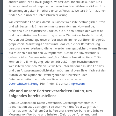
ändern oder Ihre Einwilligung zu widerrufen, indem Sie auf den Link
Privatsphäre-Einstellungen am unteren Rand der Webseite klicken. Ihre
Übersicht aller Übersetzungen
Einstellungen gelten innerhalb unseres Website. Weitere Informationen
finden Sie in unserer Datenschutzerklärung.
(Für mehr Details die Übersetzung anklicken/antippen)
Wir verwenden Cookies, damit Sie unsere Webseite bestmöglich nutzen
und wir besser mit Ihnen kommunizieren können. Notwendige,
swindler, cheat, sharper, crook
funktionale und statistische Cookies, die für den Betrieb der Webseite
und der statistischen Auswertung unserer Webseite erforderlich sind,
werden auf Grundlage unserer Vorauswahl immer auf Ihrem Endgerät
scoundrel, rascal, rogue
gespeichert. Marketing-Cookies und Cookies, die der Bereitstellung
personalisierter Werbung dienen, werden nur gespeichert, wenn Sie uns
durch einen Klick auf den „Akzeptieren“-Button Ihr Einverständnis
geben. Klicken Sie ansonsten auf „Fortfahren ohne Akzeptieren“. Sie
können Ihre Einwilligung jederzeit für zukünftige Besuche unserer
Webseite widerrufen. Wenn Sie weitere Informationen zu den Cookies
swindler
Gauner
Betrüger
und den Anpassungsmöglichkeiten möchten, klicken Sie einfach auf den
Button „Mehr Optionen“. Weitergehende Hinweise zu der
Datenverarbeitung entnehmen Sie ansonsten unserer
cheat
Gauner
Betrüger
Datenschutzerklärung
. Hier finden Sie unser
Impressum
.
Wir und unsere Partner verarbeiten Daten, um
sharper
Gauner
Betrüger
Folgendes bereitzustellen:
Genaue Geolocation-Daten verwenden. Geräteeigenschaften zur
crook
Gauner
Betrüger
Identifikation aktiv abfragen. Speichern von und/oder Zugriff auf
Informationen auf einem Gerät. Personalisierte Werbung und Inhalte,
Messung von Werbung und Inhalten, Zielgruppenforschung und