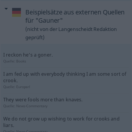
Beispielsätze aus externen Quellen
für "Gauner"
(nicht von der Langenscheidt Redaktion
geprüft)
I reckon he's a goner.
Quelle:
Books
I am fed up with everybody thinking I am some sort of
crook.
Quelle:
Europarl
They were fools more than knaves.
Quelle:
News-Commentary
We do not grow up wishing to work for crooks and
liars.
Quelle:
News-Commentary