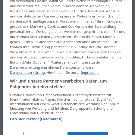
Wir verwenden Cookies, damit Sie unsere Webseite bestmöglich nutzen
und wir besser mit Ihnen kommunizieren können. Notwendige,
Übersicht aller Übersetzungen
funktionale und statistische Cookies, die für den Betrieb der Webseite
und der statistischen Auswertung unserer Webseite erforderlich sind,
(Für mehr Details die Übersetzung anklicken/antippen)
werden auf Grundlage unserer Vorauswahl immer auf Ihrem Endgerät
gespeichert. Marketing-Cookies und Cookies, die der Bereitstellung
crafty devil
trickster, cheat, crook
personalisierter Werbung dienen, werden nur gespeichert, wenn Sie uns
durch einen Klick auf den „Akzeptieren“-Button Ihr Einverständnis
geben. Klicken Sie ansonsten auf „Fortfahren ohne Akzeptieren“. Sie
können Ihre Einwilligung jederzeit für zukünftige Besuche unserer
Webseite widerrufen. Wenn Sie weitere Informationen zu den Cookies
und den Anpassungsmöglichkeiten möchten, klicken Sie einfach auf den
crafty
devil
Schlitzohr
schlau
Button „Mehr Optionen“. Weitergehende Hinweise zu der
Datenverarbeitung entnehmen Sie ansonsten unserer
Datenschutzerklärung
. Hier finden Sie unser
Impressum
.
Wir und unsere Partner verarbeiten Daten, um
trickster
Schlitzohr
Betrüger
Folgendes bereitzustellen:
Genaue Geolocation-Daten verwenden. Geräteeigenschaften zur
cheat
Schlitzohr
Betrüger
Identifikation aktiv abfragen. Speichern von und/oder Zugriff auf
Informationen auf einem Gerät. Personalisierte Werbung und Inhalte,
Messung von Werbung und Inhalten, Zielgruppenforschung und
crook
Schlitzohr
Betrüger
Entwicklung von Dienstleistungen.
Liste der Partner (Lieferanten)