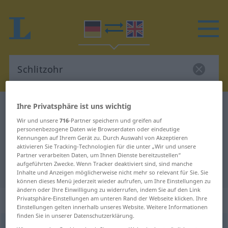
Ihre Privatsphäre ist uns wichtig
Deutsch-Englisch Wörterbuch
Schlitzohr
Wir und unsere
716
-Partner speichern und greifen auf
Deutsch-Englisch Übersetzung für
personenbezogene Daten wie Browserdaten oder eindeutige
"Schlitzohr"
Kennungen auf Ihrem Gerät zu. Durch Auswahl von Akzeptieren
aktivieren Sie Tracking-Technologien für die unter „Wir und unsere
Partner verarbeiten Daten, um Ihnen Dienste bereitzustellen“
aufgeführten Zwecke. Wenn Tracker deaktiviert sind, sind manche
"Schlitzohr" Englisch Übersetzung
Inhalte und Anzeigen möglicherweise nicht mehr so relevant für Sie. Sie
können dieses Menü jederzeit wieder aufrufen, um Ihre Einstellungen zu
ändern oder Ihre Einwilligung zu widerrufen, indem Sie auf den Link
„Schlitzohr“
: Neutrum
Privatsphäre-Einstellungen am unteren Rand der Webseite klicken. Ihre
Einstellungen gelten innerhalb unseres Website. Weitere Informationen
finden Sie in unserer Datenschutzerklärung.
Schlitzohr
n
FIG
UMG