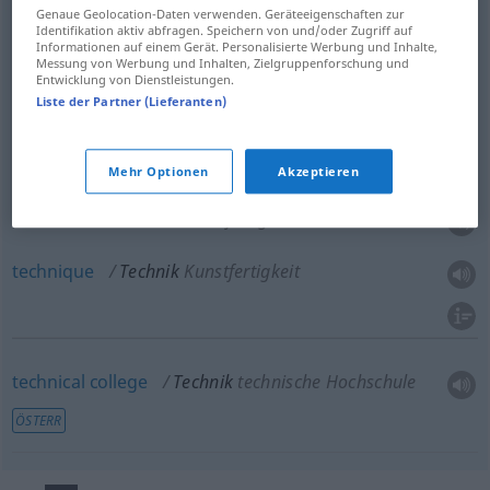
Genaue Geolocation-Daten verwenden. Geräteeigenschaften zur
Identifikation aktiv abfragen. Speichern von und/oder Zugriff auf
Informationen auf einem Gerät. Personalisierte Werbung und Inhalte,
technique
Technik
Verfahren, Arbeitsweise
Messung von Werbung und Inhalten, Zielgruppenforschung und
Entwicklung von Dienstleistungen.
Liste der Partner (Lieferanten)
practice
Technik
Verfahren, Arbeitsweise
Mehr Optionen
Akzeptieren
execution
Technik
Kunstfertigkeit
technique
Technik
Kunstfertigkeit
technical
college
Technik
technische Hochschule
ÖSTERR