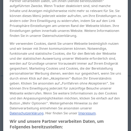
Partner verarbeiten Daten, um Ihnen Dienste bereitzustellen“
aufgeführten Zwecke. Wenn Tracker deaktiviert sind, sind manche
Übersicht aller Übersetzungen
Inhalte und Anzeigen möglicherweise nicht mehr so relevant für Sie. Sie
können dieses Menü jederzeit wieder aufrufen, um Ihre Einstellungen zu
(Für mehr Details die Übersetzung anklicken/antippen)
ändern oder Ihre Einwilligung zu widerrufen, indem Sie auf den Link
Privatsphäre-Einstellungen am unteren Rand der Webseite klicken. Ihre
technology, engineering science
Einstellungen gelten innerhalb unseres Website. Weitere Informationen
finden Sie in unserer Datenschutzerklärung.
Wir verwenden Cookies, damit Sie unsere Webseite bestmöglich nutzen
technique, practice
und wir besser mit Ihnen kommunizieren können. Notwendige,
funktionale und statistische Cookies, die für den Betrieb der Webseite
und der statistischen Auswertung unserer Webseite erforderlich sind,
execution, technique
technical college
werden auf Grundlage unserer Vorauswahl immer auf Ihrem Endgerät
gespeichert. Marketing-Cookies und Cookies, die der Bereitstellung
personalisierter Werbung dienen, werden nur gespeichert, wenn Sie uns
durch einen Klick auf den „Akzeptieren“-Button Ihr Einverständnis
geben. Klicken Sie ansonsten auf „Fortfahren ohne Akzeptieren“. Sie
können Ihre Einwilligung jederzeit für zukünftige Besuche unserer
technology
Technik
Wissenschaft
NUR
<
>
SG
Webseite widerrufen. Wenn Sie weitere Informationen zu den Cookies
und den Anpassungsmöglichkeiten möchten, klicken Sie einfach auf den
Button „Mehr Optionen“. Weitergehende Hinweise zu der
engineering
science
Technik
Wissenschaft
Datenverarbeitung entnehmen Sie ansonsten unserer
Datenschutzerklärung
. Hier finden Sie unser
Impressum
.
NUR
<
>
SG
Wir und unsere Partner verarbeiten Daten, um
Folgendes bereitzustellen: