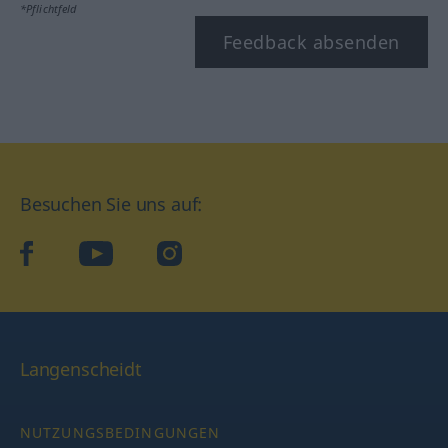
*Pflichtfeld
Feedback absenden
Besuchen Sie uns auf:
facebook
YouTube
Instagram
Langenscheidt
NUTZUNGSBEDINGUNGEN