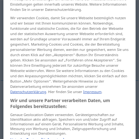
Einstellungen gelten innerhalb unseres Website. Weitere Informationen
technological
adj
finden Sie in unserer Datenschutzerklärung.
Wir verwenden Cookies, damit Sie unsere Webseite bestmöglich nutzen
Übersicht aller Übersetzungen
und wir besser mit Ihnen kommunizieren können. Notwendige,
funktionale und statistische Cookies, die für den Betrieb der Webseite
(Für mehr Details die Übersetzung anklicken/antippen)
und der statistischen Auswertung unserer Webseite erforderlich sind,
werden auf Grundlage unserer Vorauswahl immer auf Ihrem Endgerät
technologisch, gewerbekundlich, technisch
gespeichert. Marketing-Cookies und Cookies, die der Bereitstellung
personalisierter Werbung dienen, werden nur gespeichert, wenn Sie uns
durch einen Klick auf den „Akzeptieren“-Button Ihr Einverständnis
durch technische Fortschritte im
geben. Klicken Sie ansonsten auf „Fortfahren ohne Akzeptieren“. Sie
Produktionsverfahren bedingt
können Ihre Einwilligung jederzeit für zukünftige Besuche unserer
Webseite widerrufen. Wenn Sie weitere Informationen zu den Cookies
und den Anpassungsmöglichkeiten möchten, klicken Sie einfach auf den
Button „Mehr Optionen“. Weitergehende Hinweise zu der
Datenverarbeitung entnehmen Sie ansonsten unserer
Datenschutzerklärung
. Hier finden Sie unser
Impressum
.
technologisch
, gewerbekundlich,
technisch
Wir und unsere Partner verarbeiten Daten, um
Folgendes bereitzustellen:
technological
Genaue Geolocation-Daten verwenden. Geräteeigenschaften zur
Identifikation aktiv abfragen. Speichern von und/oder Zugriff auf
Informationen auf einem Gerät. Personalisierte Werbung und Inhalte,
Messung von Werbung und Inhalten, Zielgruppenforschung und
Entwicklung von Dienstleistungen.