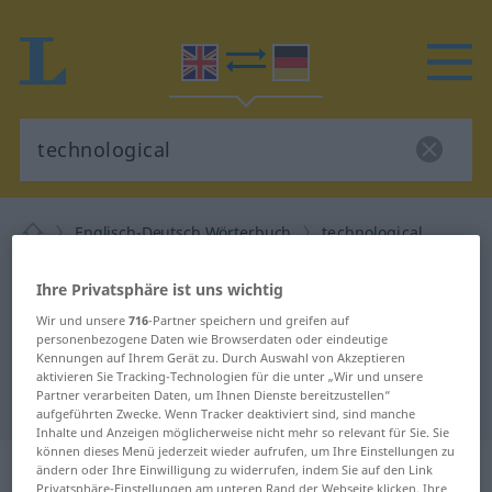
Englisch-Deutsch Wörterbuch
technological
Englisch-Deutsch Übersetzung für
Ihre Privatsphäre ist uns wichtig
"technological"
Wir und unsere
716
-Partner speichern und greifen auf
personenbezogene Daten wie Browserdaten oder eindeutige
Kennungen auf Ihrem Gerät zu. Durch Auswahl von Akzeptieren
"technological" Deutsch
aktivieren Sie Tracking-Technologien für die unter „Wir und unsere
Partner verarbeiten Daten, um Ihnen Dienste bereitzustellen“
Übersetzung
aufgeführten Zwecke. Wenn Tracker deaktiviert sind, sind manche
Inhalte und Anzeigen möglicherweise nicht mehr so relevant für Sie. Sie
können dieses Menü jederzeit wieder aufrufen, um Ihre Einstellungen zu
„technological“
: adjective
ändern oder Ihre Einwilligung zu widerrufen, indem Sie auf den Link
Privatsphäre-Einstellungen am unteren Rand der Webseite klicken. Ihre