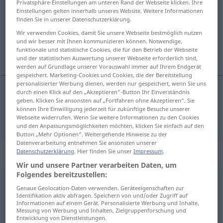
Privatsphäre-Einstellungen am unteren Rand der Webseite klicken. Ihre
Einstellungen gelten innerhalb unseres Website. Weitere Informationen
Übersicht aller Übersetzungen
finden Sie in unserer Datenschutzerklärung.
(Für mehr Details die Übersetzung anklicken/antippen)
Wir verwenden Cookies, damit Sie unsere Webseite bestmöglich nutzen
und wir besser mit Ihnen kommunizieren können. Notwendige,
funktionale und statistische Cookies, die für den Betrieb der Webseite
radiation
und der statistischen Auswertung unserer Webseite erforderlich sind,
werden auf Grundlage unserer Vorauswahl immer auf Ihrem Endgerät
gespeichert. Marketing-Cookies und Cookies, die der Bereitstellung
personalisierter Werbung dienen, werden nur gespeichert, wenn Sie uns
durch einen Klick auf den „Akzeptieren“-Button Ihr Einverständnis
geben. Klicken Sie ansonsten auf „Fortfahren ohne Akzeptieren“. Sie
radiation
Strahlung
METEO
ELEK
PHYS
können Ihre Einwilligung jederzeit für zukünftige Besuche unserer
Webseite widerrufen. Wenn Sie weitere Informationen zu den Cookies
und den Anpassungsmöglichkeiten möchten, klicken Sie einfach auf den
Button „Mehr Optionen“. Weitergehende Hinweise zu der
Datenverarbeitung entnehmen Sie ansonsten unserer
Datenschutzerklärung
. Hier finden Sie unser
Impressum
.
Beispielsätze für "Strahlung"
Wir und unsere Partner verarbeiten Daten, um
Folgendes bereitzustellen:
radioaktive Strahlung
Genaue Geolocation-Daten verwenden. Geräteeigenschaften zur
Identifikation aktiv abfragen. Speichern von und/oder Zugriff auf
radioactive
radiation
Informationen auf einem Gerät. Personalisierte Werbung und Inhalte,
Messung von Werbung und Inhalten, Zielgruppenforschung und
Entwicklung von Dienstleistungen.