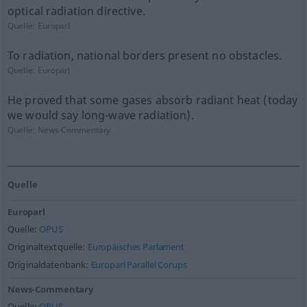
optical radiation directive.
Quelle:
Europarl
To radiation, national borders present no obstacles.
Quelle:
Europarl
He proved that some gases absorb radiant heat (today
we would say long-wave radiation).
Quelle:
News-Commentary
Quelle
Europarl
Quelle:
OPUS
Originaltextquelle:
Europäisches Parlament
Originaldatenbank:
Europarl Parallel Corups
News-Commentary
Quelle:
OPUS