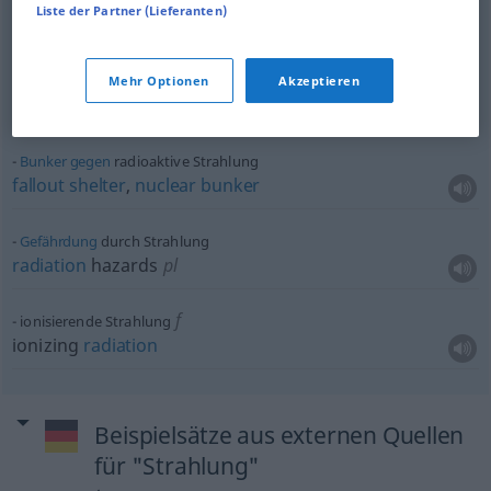
fotochemische Strahlung
Liste der Partner (Lieferanten)
actinic
radiation
schwarze Strahlung
Mehr Optionen
Akzeptieren
black
body
(
od
Planckian)
radiation
Bunker
gegen
radioaktive Strahlung
fallout
shelter
,
nuclear
bunker
Gefährdung
durch Strahlung
radiation
hazards
pl
f
ionisierende Strahlung
ionizing
radiation
Beispielsätze aus externen Quellen
für "Strahlung"