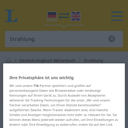
Deutsch-Englisch Wörterbuch
Strahlung
Deutsch-Englisch Übersetzung für
Ihre Privatsphäre ist uns wichtig
"Strahlung"
Wir und unsere
716
-Partner speichern und greifen auf
personenbezogene Daten wie Browserdaten oder eindeutige
"Strahlung" Englisch Übersetzung
Kennungen auf Ihrem Gerät zu. Durch Auswahl von Akzeptieren
aktivieren Sie Tracking-Technologien für die unter „Wir und unsere
Partner verarbeiten Daten, um Ihnen Dienste bereitzustellen“
aufgeführten Zwecke. Wenn Tracker deaktiviert sind, sind manche
„Strahlung“
: Femininum
Inhalte und Anzeigen möglicherweise nicht mehr so relevant für Sie. Sie
können dieses Menü jederzeit wieder aufrufen, um Ihre Einstellungen zu
ändern oder Ihre Einwilligung zu widerrufen, indem Sie auf den Link
Strahlung
f
<
Strahlung
;
Strahlungen
>