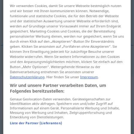
Wir verwenden Cookies, damit Sie unsere Webseite bestmöglich nutzen
Übersicht aller Übersetzungen
und wir besser mit Ihnen kommunizieren können. Notwendige,
funktionale und statistische Cookies, die für den Betrieb der Webseite
(Für mehr Details die Übersetzung anklicken/antippen)
und der statistischen Auswertung unserer Webseite erforderlich sind,
werden auf Grundlage unserer Vorauswahl immer auf Ihrem Endgerät
radioaktiv
gespeichert. Marketing-Cookies und Cookies, die der Bereitstellung
personalisierter Werbung dienen, werden nur gespeichert, wenn Sie uns
durch einen Klick auf den „Akzeptieren“-Button Ihr Einverständnis
geben. Klicken Sie ansonsten auf „Fortfahren ohne Akzeptieren“. Sie
können Ihre Einwilligung jederzeit für zukünftige Besuche unserer
Webseite widerrufen. Wenn Sie weitere Informationen zu den Cookies
radioaktiv
radioactive
und den Anpassungsmöglichkeiten möchten, klicken Sie einfach auf den
Button „Mehr Optionen“. Weitergehende Hinweise zu der
Datenverarbeitung entnehmen Sie ansonsten unserer
Datenschutzerklärung
. Hier finden Sie unser
Impressum
.
Wir und unsere Partner verarbeiten Daten, um
Beispielsätze aus externen Quellen
Folgendes bereitzustellen:
für "radioactive"
Genaue Geolocation-Daten verwenden. Geräteeigenschaften zur
(nicht von der Langenscheidt Redaktion
Identifikation aktiv abfragen. Speichern von und/oder Zugriff auf
Informationen auf einem Gerät. Personalisierte Werbung und Inhalte,
geprüft)
Messung von Werbung und Inhalten, Zielgruppenforschung und
Entwicklung von Dienstleistungen.
Liste der Partner (Lieferanten)
Betrifft: Sicherheit der Küstenbevölkerung bei