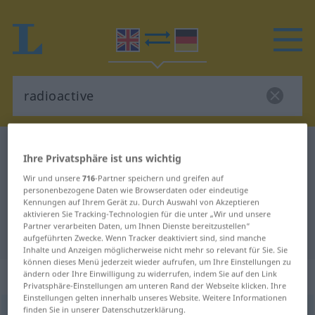
Englisch-Deutsch Wörterbuch
radioactive
Ihre Privatsphäre ist uns wichtig
Englisch-Deutsch Übersetzung für
Wir und unsere
716
-Partner speichern und greifen auf
"radioactive"
personenbezogene Daten wie Browserdaten oder eindeutige
Kennungen auf Ihrem Gerät zu. Durch Auswahl von Akzeptieren
aktivieren Sie Tracking-Technologien für die unter „Wir und unsere
Partner verarbeiten Daten, um Ihnen Dienste bereitzustellen“
"radioactive" Deutsch Übersetzung
aufgeführten Zwecke. Wenn Tracker deaktiviert sind, sind manche
Inhalte und Anzeigen möglicherweise nicht mehr so relevant für Sie. Sie
können dieses Menü jederzeit wieder aufrufen, um Ihre Einstellungen zu
„radioactive“
ändern oder Ihre Einwilligung zu widerrufen, indem Sie auf den Link
Privatsphäre-Einstellungen am unteren Rand der Webseite klicken. Ihre
Einstellungen gelten innerhalb unseres Website. Weitere Informationen
finden Sie in unserer Datenschutzerklärung.
radioactive
,
radio-active
adj