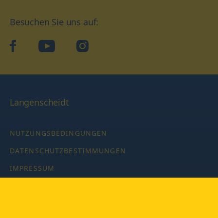
Besuchen Sie uns auf:
facebook
YouTube
Instagram
Langenscheidt
NUTZUNGSBEDINGUNGEN
DATENSCHUTZBESTIMMUNGEN
IMPRESSUM
PRIVATSPHÄRE-EINSTELLUNGEN
LATEINWÖRTERBUCH MIT CODE