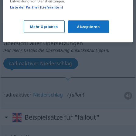
Entwicklung von Dienstleistungen.
Liste der Partner (Lieferanten)
„fallout“
: noun
Mehr Optionen
Akzeptieren
fallout
[ˈfɔːlaʊt]
s
Übersicht aller Übersetzungen
(Für mehr Details die Übersetzung anklicken/antippen)
radioaktiver Niederschlag
radioaktiver
Niederschlag
fallout
Beispielsätze für "fallout"