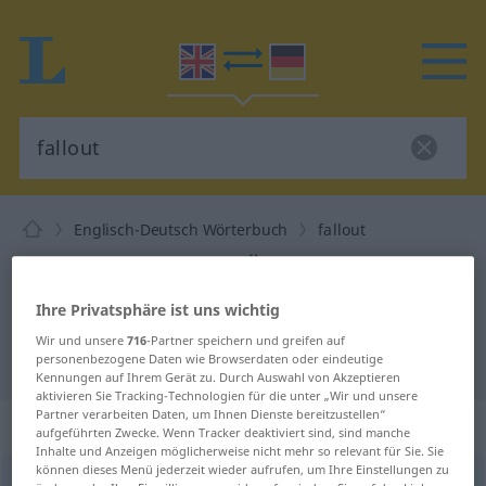
Englisch-Deutsch Wörterbuch
fallout
Englisch-Deutsch Übersetzung für
"fallout"
Ihre Privatsphäre ist uns wichtig
Wir und unsere
716
-Partner speichern und greifen auf
"fallout" Deutsch Übersetzung
personenbezogene Daten wie Browserdaten oder eindeutige
Kennungen auf Ihrem Gerät zu. Durch Auswahl von Akzeptieren
aktivieren Sie Tracking-Technologien für die unter „Wir und unsere
Partner verarbeiten Daten, um Ihnen Dienste bereitzustellen“
„fall(-)out“
: noun
aufgeführten Zwecke. Wenn Tracker deaktiviert sind, sind manche
Inhalte und Anzeigen möglicherweise nicht mehr so relevant für Sie. Sie
können dieses Menü jederzeit wieder aufrufen, um Ihre Einstellungen zu
fallout
s