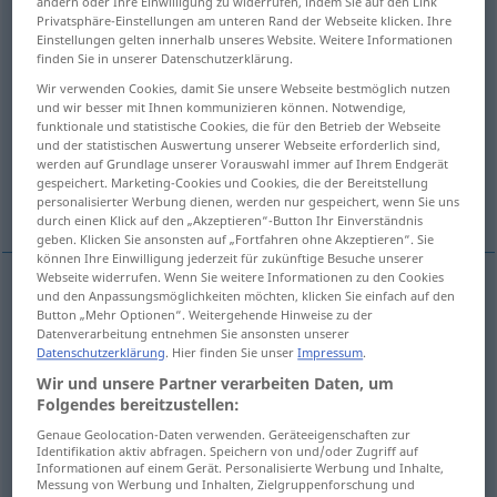
ändern oder Ihre Einwilligung zu widerrufen, indem Sie auf den Link
Privatsphäre-Einstellungen am unteren Rand der Webseite klicken. Ihre
Übersicht aller Übersetzungen
Einstellungen gelten innerhalb unseres Website. Weitere Informationen
finden Sie in unserer Datenschutzerklärung.
(Für mehr Details die Übersetzung anklicken/antippen)
Wir verwenden Cookies, damit Sie unsere Webseite bestmöglich nutzen
und wir besser mit Ihnen kommunizieren können. Notwendige,
radioaktiver Niederschlag, radioaktive
funktionale und statistische Cookies, die für den Betrieb der Webseite
Ausschüttung
und der statistischen Auswertung unserer Webseite erforderlich sind,
werden auf Grundlage unserer Vorauswahl immer auf Ihrem Endgerät
gespeichert. Marketing-Cookies und Cookies, die der Bereitstellung
Auswirkungen
personalisierter Werbung dienen, werden nur gespeichert, wenn Sie uns
durch einen Klick auf den „Akzeptieren“-Button Ihr Einverständnis
geben. Klicken Sie ansonsten auf „Fortfahren ohne Akzeptieren“. Sie
können Ihre Einwilligung jederzeit für zukünftige Besuche unserer
Webseite widerrufen. Wenn Sie weitere Informationen zu den Cookies
und den Anpassungsmöglichkeiten möchten, klicken Sie einfach auf den
radioaktiver
Niederschlag
, radioaktive
Button „Mehr Optionen“. Weitergehende Hinweise zu der
Datenverarbeitung entnehmen Sie ansonsten unserer
Ausschüttung
fall(-)out
Datenschutzerklärung
. Hier finden Sie unser
Impressum
.
PHYS
Wir und unsere Partner verarbeiten Daten, um
Folgendes bereitzustellen:
Auswirkungen
pl
fall(-)out
from scandal, shake-
Genaue Geolocation-Daten verwenden. Geräteeigenschaften zur
Identifikation aktiv abfragen. Speichern von und/oder Zugriff auf
up
etc
Informationen auf einem Gerät. Personalisierte Werbung und Inhalte,
FIG
Messung von Werbung und Inhalten, Zielgruppenforschung und