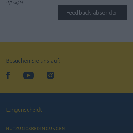
*Pflichtfeld
Feedback absenden
Besuchen Sie uns auf:
facebook
YouTube
Instagram
Langenscheidt
NUTZUNGSBEDINGUNGEN