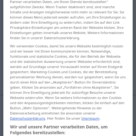
Partner verarbeiten Daten, um Ihnen Dienste bereitzustellen“
aufgeführten Zwecke. Wenn Tracker deaktiviert sind, sind manche
Übersicht aller Übersetzungen
Inhalte und Anzeigen möglicherweise nicht mehr so relevant für Sie. Sie
können dieses Menü jederzeit wieder aufrufen, um Ihre Einstellungen zu
(Für mehr Details die Übersetzung anklicken/antippen)
ändern oder Ihre Einwilligung zu widerrufen, indem Sie auf den Link
Privatsphäre-Einstellungen am unteren Rand der Webseite klicken. Ihre
spread
butter
Einstellungen gelten innerhalb unseres Website. Weitere Informationen
finden Sie in unserer Datenschutzerklärung.
Wir verwenden Cookies, damit Sie unsere Webseite bestmöglich nutzen
lubricate, grease, oil
smear
und wir besser mit Ihnen kommunizieren können. Notwendige,
funktionale und statistische Cookies, die für den Betrieb der Webseite
und der statistischen Auswertung unserer Webseite erforderlich sind,
scribble, scrawl
scribble down
werden auf Grundlage unserer Vorauswahl immer auf Ihrem Endgerät
gespeichert. Marketing-Cookies und Cookies, die der Bereitstellung
personalisierter Werbung dienen, werden nur gespeichert, wenn Sie uns
Weitere Beispiele...
durch einen Klick auf den „Akzeptieren“-Button Ihr Einverständnis
geben. Klicken Sie ansonsten auf „Fortfahren ohne Akzeptieren“. Sie
können Ihre Einwilligung jederzeit für zukünftige Besuche unserer
Webseite widerrufen. Wenn Sie weitere Informationen zu den Cookies
und den Anpassungsmöglichkeiten möchten, klicken Sie einfach auf den
Button „Mehr Optionen“. Weitergehende Hinweise zu der
spread
schmieren
streichen
Datenverarbeitung entnehmen Sie ansonsten unserer
Datenschutzerklärung
. Hier finden Sie unser
Impressum
.
Wir und unsere Partner verarbeiten Daten, um
Folgendes bereitzustellen: