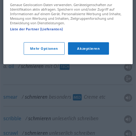
Genaue Geolocation-Daten verwenden. Geräteeigenschaften zur
butter
schmieren
mit Butter
Identifikation aktiv abfragen. Speichern von und/oder Zugriff auf
Informationen auf einem Gerät. Personalisierte Werbung und Inhalte,
Messung von Werbung und Inhalten, Zielgruppenforschung und
Entwicklung von Dienstleistungen.
Liste der Partner (Lieferanten)
lubricate
schmieren
TECH
Mehr Optionen
Akzeptieren
a.
grease
schmieren
mit Starrschmiere
TECH
a.
oil
schmieren
mit Öl
TECH
smear
schmieren
besonders
Creme etc
MED
scribble
schmieren
unleserlich schreiben
scrawl
schmieren
unleserlich schreiben