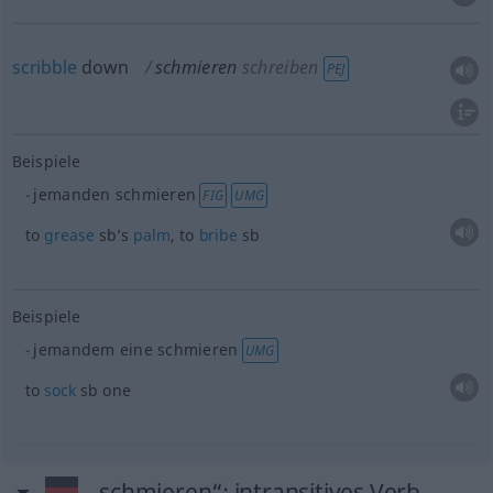
scribble
down
schmieren
schreiben
PEJ
Beispiele
jemanden schmieren
FIG
UMG
to
grease
sb’s
palm
, to
bribe
sb
Beispiele
jemandem eine schmieren
UMG
to
sock
sb
one
„schmieren“
: intransitives Verb