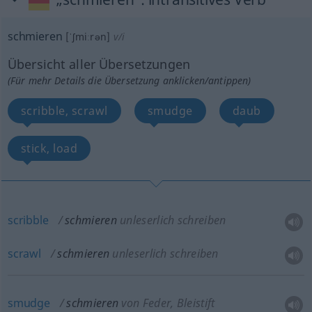
schmieren
[ˈʃmiːrən]
v/i
Übersicht aller Übersetzungen
(Für mehr Details die Übersetzung anklicken/antippen)
scribble, scrawl
smudge
daub
stick, load
scribble
schmieren
unleserlich schreiben
scrawl
schmieren
unleserlich schreiben
smudge
schmieren
von Feder, Bleistift