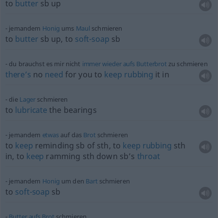
to
butter
sb
up
jemandem
Honig
ums
Maul
schmieren
to
butter
sb
up, to
soft-soap
sb
du brauchst es mir nicht
immer
wieder
aufs
Butterbrot
zu schmieren
there’s
no
need
for you to
keep
rubbing
it in
die
Lager
schmieren
to
lubricate
the bearings
jemandem
etwas
auf das
Brot
schmieren
to
keep
reminding
sb
of
sth
, to
keep
rubbing
sth
in, to
keep
ramming
sth
down sb’s
throat
jemandem
Honig
um den
Bart
schmieren
to
soft-soap
sb
Butter
aufs
Brot
schmieren