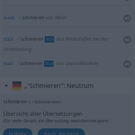
daub
schmieren
von Maler
stick
schmieren
von Werkstoffen bei der
TECH
Verarbeitung
load
schmieren
von Gewindebohrer
TECH
„'Schmieren“
: Neutrum
schmieren
n
<
Schmierens
>
Übersicht aller Übersetzungen
(Für mehr Details die Übersetzung anklicken/antippen)
bribery
daub, daubing