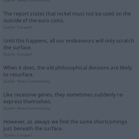
Quelle:
News-Commentary
The report states that nickel must not be used on the
outside of the euro coins.
Quelle:
Europarl
Until this happens, all our endeavours will only scratch
the surface.
Quelle:
Europarl
When it does, the old philosophical divisions are likely
to resurface.
Quelle:
News-Commentary
Like recessive genes, they sometimes suddenly re-
express themselves.
Quelle:
News-Commentary
However, as always we find the same shortcomings
just beneath the surface.
Quelle:
Europarl