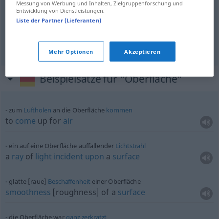
Messung von Werbung und Inhalten, Zielgruppenforschung und
Entwicklung von Dienstleistungen.
Liste der Partner (Lieferanten)
interface
Oberfläche
eines Programms
IT
Mehr Optionen
Akzeptieren
Beispielsätze für "Oberfläche"
zum
Luftholen
an die Oberfläche
kommen
to
come
up for
air
ein auf eine Oberfläche auffallender
Lichtstrahl
a
ray
of
light
incident
upon
a
surface
glatte [raue]
Beschaffenheit
einer Oberfläche
smoothness
[roughness] of a
surface
die Oberfläche war
ganz
zerkratzt