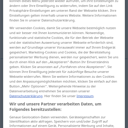
können dieses Menü jederzeit wieder aufrufen, um Ihre Einstellungen zu
ändern oder Ihre Einwilligung zu widerrufen, indem Sie auf den Link
Übersicht aller Übersetzungen
Privatsphäre-Einstellungen am unteren Rand der Webseite klicken. Ihre
Einstellungen gelten innerhalb unseres Website. Weitere Informationen
(Für mehr Details die Übersetzung anklicken/antippen)
finden Sie in unserer Datenschutzerklärung.
Wir verwenden Cookies, damit Sie unsere Webseite bestmöglich nutzen
surface
surface area
finish
und wir besser mit Ihnen kommunizieren können. Notwendige,
funktionale und statistische Cookies, die für den Betrieb der Webseite
und der statistischen Auswertung unserer Webseite erforderlich sind,
interface
werden auf Grundlage unserer Vorauswahl immer auf Ihrem Endgerät
gespeichert. Marketing-Cookies und Cookies, die der Bereitstellung
personalisierter Werbung dienen, werden nur gespeichert, wenn Sie uns
durch einen Klick auf den „Akzeptieren“-Button Ihr Einverständnis
geben. Klicken Sie ansonsten auf „Fortfahren ohne Akzeptieren“. Sie
können Ihre Einwilligung jederzeit für zukünftige Besuche unserer
surface
Oberfläche
Webseite widerrufen. Wenn Sie weitere Informationen zu den Cookies
und den Anpassungsmöglichkeiten möchten, klicken Sie einfach auf den
Button „Mehr Optionen“. Weitergehende Hinweise zu der
Datenverarbeitung entnehmen Sie ansonsten unserer
Datenschutzerklärung
. Hier finden Sie unser
Impressum
.
(surface)
area
Oberfläche
Flächeninhalt
Wir und unsere Partner verarbeiten Daten, um
Folgendes bereitzustellen:
Genaue Geolocation-Daten verwenden. Geräteeigenschaften zur
Identifikation aktiv abfragen. Speichern von und/oder Zugriff auf
finish
Oberfläche
TECH
Informationen auf einem Gerät. Personalisierte Werbung und Inhalte,