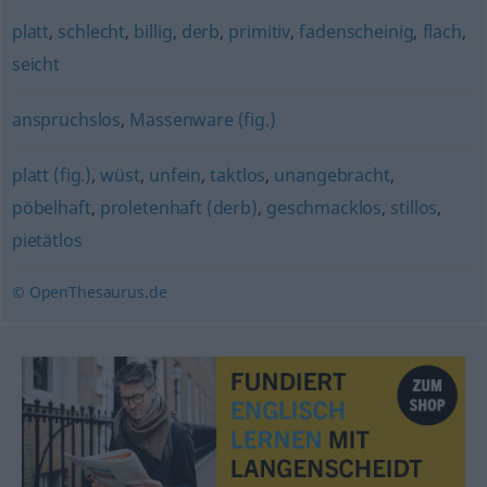
platt
,
schlecht
,
billig
,
derb
,
primitiv
,
fadenscheinig
,
flach
,
seicht
anspruchslos
,
Massenware (fig.)
platt (fig.)
,
wüst
,
unfein
,
taktlos
,
unangebracht
,
pöbelhaft
,
proletenhaft (derb)
,
geschmacklos
,
stillos
,
pietätlos
© OpenThesaurus.de