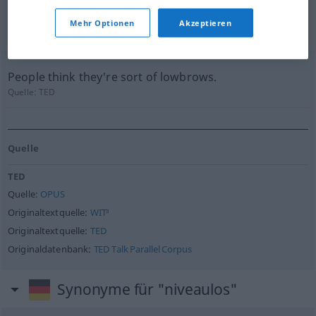
(nicht von der Langenscheidt Redaktion
Mehr Optionen
Akzeptieren
geprüft)
People think they're sort of lowbrows.
Quelle:
TED
Quelle
TED
Quelle:
OPUS
Originaltextquelle:
WIT³
Originaltextquelle:
TED
Originaldatenbank:
TED Talk Parallel Corpus
Synonyme für "niveaulos"