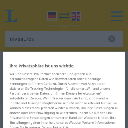
Deutsch-Englisch Wörterbuch
niveaulos
Ihre Privatsphäre ist uns wichtig
Deutsch-Englisch Übersetzung für
Wir und unsere
716
-Partner speichern und greifen auf
"niveaulos"
personenbezogene Daten wie Browserdaten oder eindeutige
Kennungen auf Ihrem Gerät zu. Durch Auswahl von Akzeptieren
aktivieren Sie Tracking-Technologien für die unter „Wir und unsere
Partner verarbeiten Daten, um Ihnen Dienste bereitzustellen“
"niveaulos" Englisch Übersetzung
aufgeführten Zwecke. Wenn Tracker deaktiviert sind, sind manche
Inhalte und Anzeigen möglicherweise nicht mehr so relevant für Sie. Sie
können dieses Menü jederzeit wieder aufrufen, um Ihre Einstellungen zu
„niveaulos“
: Adjektiv
ändern oder Ihre Einwilligung zu widerrufen, indem Sie auf den Link
Privatsphäre-Einstellungen am unteren Rand der Webseite klicken. Ihre
Einstellungen gelten innerhalb unseres Website. Weitere Informationen
niveaulos
adj
finden Sie in unserer Datenschutzerklärung.
FIG