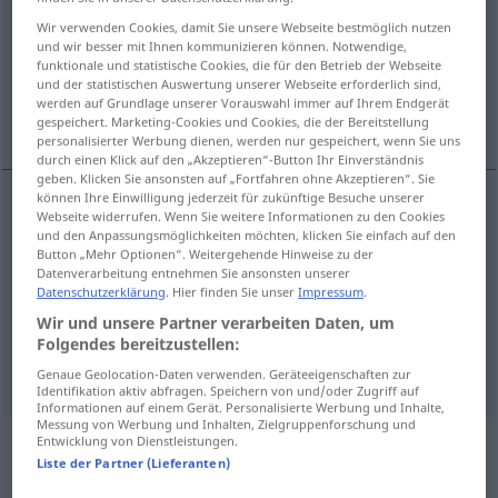
Wir verwenden Cookies, damit Sie unsere Webseite bestmöglich nutzen
Übersicht aller Übersetzungen
und wir besser mit Ihnen kommunizieren können. Notwendige,
funktionale und statistische Cookies, die für den Betrieb der Webseite
(Für mehr Details die Übersetzung anklicken/antippen)
und der statistischen Auswertung unserer Webseite erforderlich sind,
werden auf Grundlage unserer Vorauswahl immer auf Ihrem Endgerät
indifferent, mediocre
uncultured
gespeichert. Marketing-Cookies und Cookies, die der Bereitstellung
personalisierter Werbung dienen, werden nur gespeichert, wenn Sie uns
durch einen Klick auf den „Akzeptieren“-Button Ihr Einverständnis
geben. Klicken Sie ansonsten auf „Fortfahren ohne Akzeptieren“. Sie
können Ihre Einwilligung jederzeit für zukünftige Besuche unserer
Webseite widerrufen. Wenn Sie weitere Informationen zu den Cookies
indifferent
niveaulos
und den Anpassungsmöglichkeiten möchten, klicken Sie einfach auf den
Button „Mehr Optionen“. Weitergehende Hinweise zu der
Datenverarbeitung entnehmen Sie ansonsten unserer
mediocre
niveaulos
Datenschutzerklärung
. Hier finden Sie unser
Impressum
.
Wir und unsere Partner verarbeiten Daten, um
Folgendes bereitzustellen:
uncultured
niveaulos
Person
Genaue Geolocation-Daten verwenden. Geräteeigenschaften zur
Identifikation aktiv abfragen. Speichern von und/oder Zugriff auf
Informationen auf einem Gerät. Personalisierte Werbung und Inhalte,
Messung von Werbung und Inhalten, Zielgruppenforschung und
Entwicklung von Dienstleistungen.
Beispielsätze aus externen Quellen
Liste der Partner (Lieferanten)
für "niveaulos"