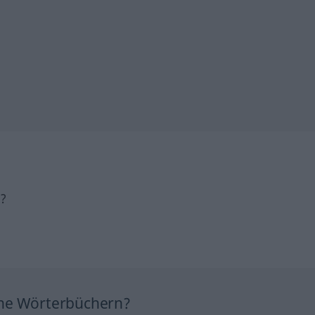
h?
ine Wörterbüchern?