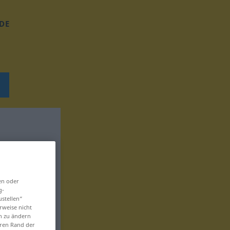
DE
en oder
g-
ustellen“
rweise nicht
en zu ändern
eren Rand der