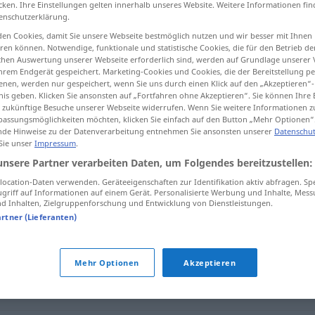
cken. Ihre Einstellungen gelten innerhalb unseres Website. Weitere Informationen fin
enschutzerklärung.
en Cookies, damit Sie unsere Webseite bestmöglich nutzen und wir besser mit Ihnen
en können. Notwendige, funktionale und statistische Cookies, die für den Betrieb d
ischen Auswertung unserer Webseite erforderlich sind, werden auf Grundlage unserer
tippen)
hrem Endgerät gespeichert. Marketing-Cookies und Cookies, die der Bereitstellung per
nen, werden nur gespeichert, wenn Sie uns durch einen Klick auf den „Akzeptieren“-
nis geben. Klicken Sie ansonsten auf „Fortfahren ohne Akzeptieren“. Sie können Ihre 
ür zukünftige Besuche unserer Webseite widerrufen. Wenn Sie weitere Informationen 
assungsmöglichkeiten möchten, klicken Sie einfach auf den Button „Mehr Optionen“
de Hinweise zu der Datenverarbeitung entnehmen Sie ansonsten unserer
Datenschut
 Sie unser
Impressum
.
Massenware
WIRTSCH
unsere Partner verarbeiten Daten, um Folgendes bereitzustellen:
ocation-Daten verwenden. Geräteeigenschaften zur Identifikation aktiv abfragen. Sp
griff auf Informationen auf einem Gerät. Personalisierte Werbung und Inhalte, Mes
 Inhalten, Zielgruppenforschung und Entwicklung von Dienstleistungen.
e"
artner (Lieferanten)
Mehr Optionen
Akzeptieren