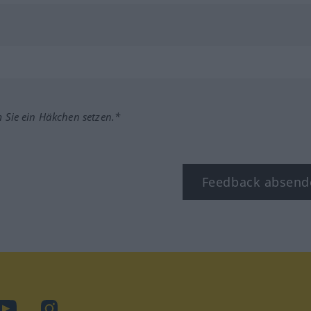
m Sie ein Häkchen setzen.*
Feedback absend
ook
YouTube
Instagram