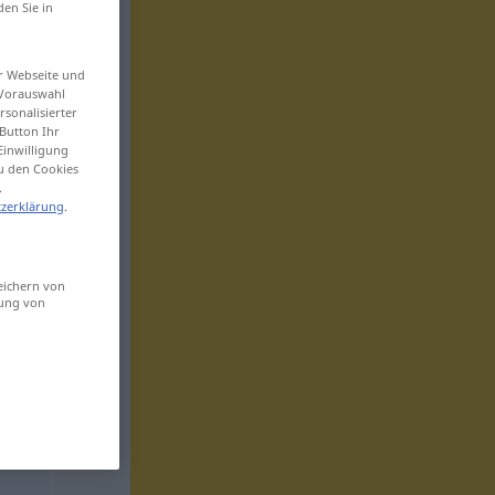
den Sie in
er Webseite und
 Vorauswahl
sonalisierter
Button Ihr
Einwilligung
zu den Cookies
.
zerklärung
.
eichern von
sung von