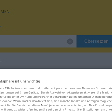
HMEN
Übersetzen
e
g für "Massenware"
atsphäre ist uns wichtig
tzung
sere
716
-Partner speichern und greifen auf personenbezogene Daten wie Browserdat
Kennungen auf Ihrem Gerät zu. Durch Auswahl von Akzeptieren aktivieren Sie Trackin
n für die unter „Wir und unsere Partner verarbeiten Daten, um Ihnen Dienste bereitz
n Zwecke. Wenn Tracker deaktiviert sind, sind manche Inhalte und Anzeigen mögliche
evant für Sie. Sie können dieses Menü jederzeit wieder aufrufen, um Ihre Einstellung
inwilligung zu widerrufen, indem Sie auf den Link Privatsphäre-Einstellungen am unt