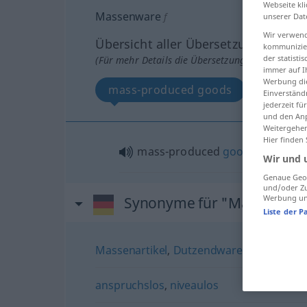
Webseite kli
Massenware
f
unserer Dat
Wir verwend
Übersicht aller Übersetzungen
kommunizier
der statist
(Für mehr Details die Übersetzung anklicken/an
immer auf I
Werbung die
mass-produced goods
Einverständ
jederzeit f
und den Anp
Weitergehen
Hier finden
mass-produced
goods
pl
Wir und 
Genaue Geol
und/oder Zu
Werbung und
Synonyme für "Massenwar
Liste der P
Massenartikel
,
Dutzendware
anspruchslos
,
niveaulos