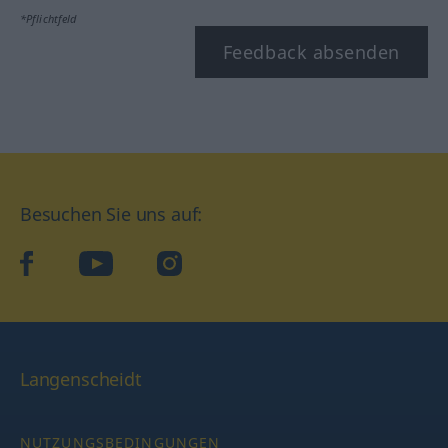
*Pflichtfeld
Feedback absenden
Besuchen Sie uns auf:
facebook
YouTube
Instagram
Langenscheidt
NUTZUNGSBEDINGUNGEN