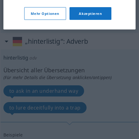
underhand
hinterlistig
tückisch
Mehr Optionen
Akzeptieren
„hinterlistig“
: Adverb
hinterlistig
adv
Übersicht aller Übersetzungen
(Für mehr Details die Übersetzung anklicken/antippen)
to ask in an underhand way
to lure deceitfully into a trap
Beispiele