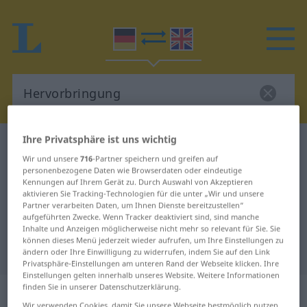
Ihre Privatsphäre ist uns wichtig
Deutsch-Englisch Wörterbuch
Hervorbringung
Wir und unsere
716
-Partner speichern und greifen auf
Deutsch-Englisch Übersetzung für
personenbezogene Daten wie Browserdaten oder eindeutige
Kennungen auf Ihrem Gerät zu. Durch Auswahl von Akzeptieren
"Hervorbringung"
aktivieren Sie Tracking-Technologien für die unter „Wir und unsere
Partner verarbeiten Daten, um Ihnen Dienste bereitzustellen“
aufgeführten Zwecke. Wenn Tracker deaktiviert sind, sind manche
"Hervorbringung" Englisch
Inhalte und Anzeigen möglicherweise nicht mehr so relevant für Sie. Sie
können dieses Menü jederzeit wieder aufrufen, um Ihre Einstellungen zu
Übersetzung
ändern oder Ihre Einwilligung zu widerrufen, indem Sie auf den Link
Privatsphäre-Einstellungen am unteren Rand der Webseite klicken. Ihre
Einstellungen gelten innerhalb unseres Website. Weitere Informationen
finden Sie in unserer Datenschutzerklärung.
„Hervorbringung“
: Femininum
Wir verwenden Cookies, damit Sie unsere Webseite bestmöglich nutzen