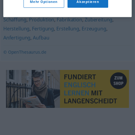
Mehr Optionen
Akzeptieren
Erfindung
Schaffung
,
Produktion
,
Fabrikation
,
Zubereitung
,
Herstellung
,
Fertigung
,
Erstellung
,
Erzeugung
,
Anfertigung
,
Aufbau
© OpenThesaurus.de