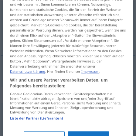
und wir besser mit Ihnen kommunizieren können. Notwendige,
Hervorbringung
f
funktionale und statistische Cookies, die für den Betrieb der Webseite
und der statistischen Auswertung unserer Webseite erforderlich sind,
werden auf Grundlage unserer Vorauswahl immer auf Ihrem Endgerät
Übersicht aller Übersetzungen
gespeichert. Marketing-Cookies und Cookies, die der Bereitstellung
(Für mehr Details die Übersetzung anklicken/antippen)
personalisierter Werbung dienen, werden nur gespeichert, wenn Sie uns
durch einen Klick auf den „Akzeptieren“-Button Ihr Einverständnis
geben. Klicken Sie ansonsten auf „Fortfahren ohne Akzeptieren“. Sie
product
können Ihre Einwilligung jederzeit für zukünftige Besuche unserer
Webseite widerrufen. Wenn Sie weitere Informationen zu den Cookies
und den Anpassungsmöglichkeiten möchten, klicken Sie einfach auf den
Button „Mehr Optionen“. Weitergehende Hinweise zu der
Datenverarbeitung entnehmen Sie ansonsten unserer
Datenschutzerklärung
. Hier finden Sie unser
Impressum
.
product
Hervorbringung
Produkt
AMTSSPRACHE
Wir und unsere Partner verarbeiten Daten, um
Folgendes bereitzustellen:
Synonyme für "Hervorbringung"
Genaue Geolocation-Daten verwenden. Geräteeigenschaften zur
Identifikation aktiv abfragen. Speichern von und/oder Zugriff auf
Informationen auf einem Gerät. Personalisierte Werbung und Inhalte,
Messung von Werbung und Inhalten, Zielgruppenforschung und
Entwicklung von Dienstleistungen.
Konsequenz
,
Auswirkung
,
Folge
,
Ausfluss
Liste der Partner (Lieferanten)
Entwicklung
,
Erschaffung
,
Schöpfung
,
Kreation
,