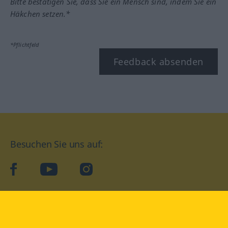
Bitte bestätigen Sie, dass Sie ein Mensch sind, indem Sie ein
Häkchen setzen.*
*Pflichtfeld
Feedback absenden
Besuchen Sie uns auf:
facebook
YouTube
Instagram
Langenscheidt