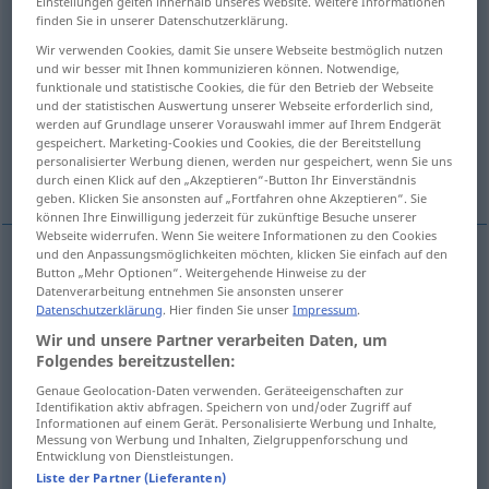
Einstellungen gelten innerhalb unseres Website. Weitere Informationen
finden Sie in unserer Datenschutzerklärung.
Übersicht aller Übersetzungen
Wir verwenden Cookies, damit Sie unsere Webseite bestmöglich nutzen
(Für mehr Details die Übersetzung anklicken/antippen)
und wir besser mit Ihnen kommunizieren können. Notwendige,
funktionale und statistische Cookies, die für den Betrieb der Webseite
und der statistischen Auswertung unserer Webseite erforderlich sind,
erection, construction
provision
werden auf Grundlage unserer Vorauswahl immer auf Ihrem Endgerät
gespeichert. Marketing-Cookies und Cookies, die der Bereitstellung
personalisierter Werbung dienen, werden nur gespeichert, wenn Sie uns
creation
durch einen Klick auf den „Akzeptieren“-Button Ihr Einverständnis
geben. Klicken Sie ansonsten auf „Fortfahren ohne Akzeptieren“. Sie
können Ihre Einwilligung jederzeit für zukünftige Besuche unserer
Webseite widerrufen. Wenn Sie weitere Informationen zu den Cookies
und den Anpassungsmöglichkeiten möchten, klicken Sie einfach auf den
Button „Mehr Optionen“. Weitergehende Hinweise zu der
erection
Erstellung
eines Gebäudes etc
Datenverarbeitung entnehmen Sie ansonsten unserer
Datenschutzerklärung
. Hier finden Sie unser
Impressum
.
construction
Erstellung
eines Gebäudes etc
Wir und unsere Partner verarbeiten Daten, um
Folgendes bereitzustellen:
Genaue Geolocation-Daten verwenden. Geräteeigenschaften zur
Identifikation aktiv abfragen. Speichern von und/oder Zugriff auf
provision
Erstellung
von Transportmitteln etc
Informationen auf einem Gerät. Personalisierte Werbung und Inhalte,
Messung von Werbung und Inhalten, Zielgruppenforschung und
Entwicklung von Dienstleistungen.
Liste der Partner (Lieferanten)