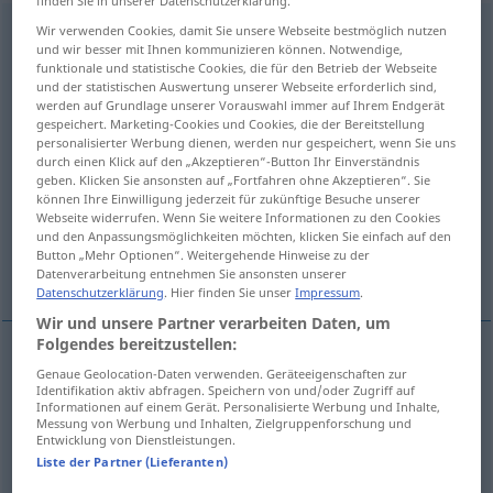
finden Sie in unserer Datenschutzerklärung.
harmonieren
Wir verwenden Cookies, damit Sie unsere Webseite bestmöglich nutzen
[harmoˈniːrən]
v/i
<
kein
ge-
;
h
>
und wir besser mit Ihnen kommunizieren können. Notwendige,
funktionale und statistische Cookies, die für den Betrieb der Webseite
Übersicht aller Übersetzungen
und der statistischen Auswertung unserer Webseite erforderlich sind,
(Für mehr Details die Übersetzung anklicken/antippen)
werden auf Grundlage unserer Vorauswahl immer auf Ihrem Endgerät
gespeichert. Marketing-Cookies und Cookies, die der Bereitstellung
personalisierter Werbung dienen, werden nur gespeichert, wenn Sie uns
harmonize -s-
durch einen Klick auf den „Akzeptieren“-Button Ihr Einverständnis
geben. Klicken Sie ansonsten auf „Fortfahren ohne Akzeptieren“. Sie
können Ihre Einwilligung jederzeit für zukünftige Besuche unserer
harmonize -s-, go together, be in tune
Webseite widerrufen. Wenn Sie weitere Informationen zu den Cookies
und den Anpassungsmöglichkeiten möchten, klicken Sie einfach auf den
Button „Mehr Optionen“. Weitergehende Hinweise zu der
get on well together (
Datenverarbeitung entnehmen Sie ansonsten unserer
Datenschutzerklärung
. Hier finden Sie unser
Impressum
.
Wir und unsere Partner verarbeiten Daten, um
Folgendes bereitzustellen:
Genaue Geolocation-Daten verwenden. Geräteeigenschaften zur
harmonize
a.
-s-
harmonieren
BR
MUS
Identifikation aktiv abfragen. Speichern von und/oder Zugriff auf
Informationen auf einem Gerät. Personalisierte Werbung und Inhalte,
Messung von Werbung und Inhalten, Zielgruppenforschung und
Entwicklung von Dienstleistungen.
harmonize
a.
-s-,
go
together
, be in
tune
Liste der Partner (Lieferanten)
BR