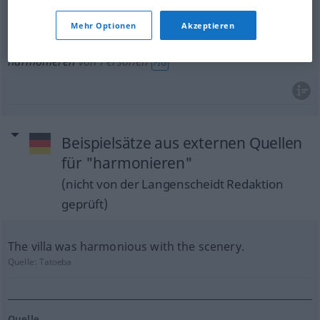
harmonieren
FIG
Mehr Optionen
Akzeptieren
get
on (well)
together
(
od
with
each
other)
BR
harmonieren
von Personen
FIG
Beispielsätze aus externen Quellen
für "harmonieren"
(nicht von der Langenscheidt Redaktion
geprüft)
The villa was harmonious with the scenery.
Quelle:
Tatoeba
Quelle