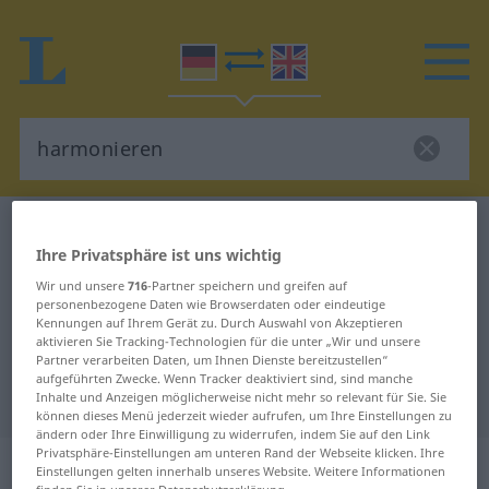
Deutsch-Englisch Wörterbuch
harmonieren
Ihre Privatsphäre ist uns wichtig
Deutsch-Englisch Übersetzung für
Wir und unsere
716
-Partner speichern und greifen auf
"harmonieren"
personenbezogene Daten wie Browserdaten oder eindeutige
Kennungen auf Ihrem Gerät zu. Durch Auswahl von Akzeptieren
aktivieren Sie Tracking-Technologien für die unter „Wir und unsere
"harmonieren" Englisch
Partner verarbeiten Daten, um Ihnen Dienste bereitzustellen“
aufgeführten Zwecke. Wenn Tracker deaktiviert sind, sind manche
Übersetzung
Inhalte und Anzeigen möglicherweise nicht mehr so relevant für Sie. Sie
können dieses Menü jederzeit wieder aufrufen, um Ihre Einstellungen zu
ändern oder Ihre Einwilligung zu widerrufen, indem Sie auf den Link
Privatsphäre-Einstellungen am unteren Rand der Webseite klicken. Ihre
„harmonieren“
: intransitives Verb
Einstellungen gelten innerhalb unseres Website. Weitere Informationen