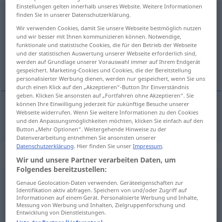
Einstellungen gelten innerhalb unseres Website. Weitere Informationen
surroundings
[səˈraʊndɪŋz]
pl
finden Sie in unserer Datenschutzerklärung.
Wir verwenden Cookies, damit Sie unsere Webseite bestmöglich nutzen
Übersicht aller Übersetzungen
und wir besser mit Ihnen kommunizieren können. Notwendige,
funktionale und statistische Cookies, die für den Betrieb der Webseite
(Für mehr Details die Übersetzung anklicken/antippen)
und der statistischen Auswertung unserer Webseite erforderlich sind,
werden auf Grundlage unserer Vorauswahl immer auf Ihrem Endgerät
Umgebung
gespeichert. Marketing-Cookies und Cookies, die der Bereitstellung
personalisierter Werbung dienen, werden nur gespeichert, wenn Sie uns
durch einen Klick auf den „Akzeptieren“-Button Ihr Einverständnis
geben. Klicken Sie ansonsten auf „Fortfahren ohne Akzeptieren“. Sie
können Ihre Einwilligung jederzeit für zukünftige Besuche unserer
Webseite widerrufen. Wenn Sie weitere Informationen zu den Cookies
Umgebung
f
surroundings
und den Anpassungsmöglichkeiten möchten, klicken Sie einfach auf den
Button „Mehr Optionen“. Weitergehende Hinweise zu der
Datenverarbeitung entnehmen Sie ansonsten unserer
Datenschutzerklärung
. Hier finden Sie unser
Impressum
.
Beispielsätze für "surroundings"
Wir und unsere Partner verarbeiten Daten, um
Folgendes bereitzustellen:
Genaue Geolocation-Daten verwenden. Geräteeigenschaften zur
to be in
tune
with
one’s
surroundings
Identifikation aktiv abfragen. Speichern von und/oder Zugriff auf
Informationen auf einem Gerät. Personalisierte Werbung und Inhalte,
mit seiner
Umgebung
harmonieren
od
in
Einklang
Messung von Werbung und Inhalten, Zielgruppenforschung und
stehen
Entwicklung von Dienstleistungen.