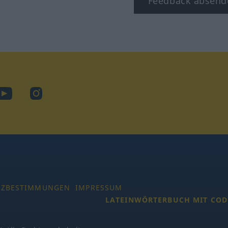
Feedback absend
ook
YouTube
Instagram
TZBESTIMMUNGEN
IMPRESSUM
LATEINWÖRTERBUCH MIT COD