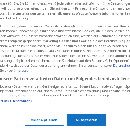
evant für Sie. Sie können dieses Menü jederzeit wieder aufrufen, um Ihre Einstellung
inwilligung zu widerrufen, indem Sie auf den Link Privatsphäre-Einstellungen am unt
cken. Ihre Einstellungen gelten innerhalb unseres Website. Weitere Informationen fin
enschutzerklärung.
tippen)
en Cookies, damit Sie unsere Webseite bestmöglich nutzen und wir besser mit Ihnen
en können. Notwendige, funktionale und statistische Cookies, die für den Betrieb d
ischen Auswertung unserer Webseite erforderlich sind, werden auf Grundlage unserer
hrem Endgerät gespeichert. Marketing-Cookies und Cookies, die der Bereitstellung per
nen, werden nur gespeichert, wenn Sie uns durch einen Klick auf den „Akzeptieren“-
nis geben. Klicken Sie ansonsten auf „Fortfahren ohne Akzeptieren“. Sie können Ihre 
ür zukünftige Besuche unserer Webseite widerrufen. Wenn Sie weitere Informationen 
assungsmöglichkeiten möchten, klicken Sie einfach auf den Button „Mehr Optionen“
frotzeln
necken
de Hinweise zu der Datenverarbeitung entnehmen Sie ansonsten unserer
Datenschut
 Sie unser
Impressum
.
unsere Partner verarbeiten Daten, um Folgendes bereitzustellen:
frotzeln
ärgern
ocation-Daten verwenden. Geräteeigenschaften zur Identifikation aktiv abfragen. Sp
griff auf Informationen auf einem Gerät. Personalisierte Werbung und Inhalte, Mes
 Inhalten, Zielgruppenforschung und Entwicklung von Dienstleistungen.
b
artner (Lieferanten)
Mehr Optionen
Akzeptieren