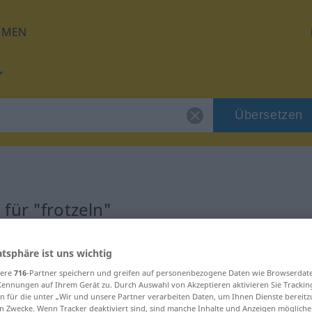
HMEN
Übersetzen
für "frotzeln"
g
atsphäre ist uns wichtig
sere
716
-Partner speichern und greifen auf personenbezogene Daten wie Browserdat
Kennungen auf Ihrem Gerät zu. Durch Auswahl von Akzeptieren aktivieren Sie Trackin
n für die unter „Wir und unsere Partner verarbeiten Daten, um Ihnen Dienste bereitz
n Zwecke. Wenn Tracker deaktiviert sind, sind manche Inhalte und Anzeigen mögliche