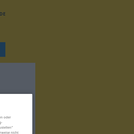
DE
en oder
g-
ustellen“
rweise nicht