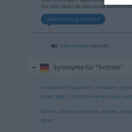
(Für mehr Details die Übersetzung anklicken/an
make teasing remarks
make
teasing
remarks
Synonyme für "frotzeln"
verspotten (Hauptform)
,
veralbern
,
spott
(über) (geh.)
,
(sich) mokieren (über)
,
wit
lästern
,
höhnen
,
scherzen
,
spotten
,
vers
ulken