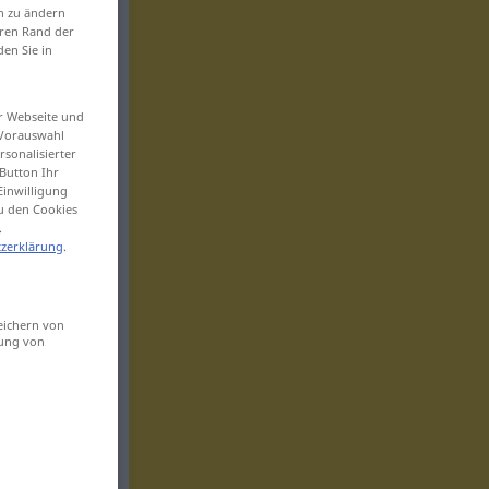
en zu ändern
eren Rand der
den Sie in
er Webseite und
 Vorauswahl
sonalisierter
Button Ihr
Einwilligung
zu den Cookies
.
zerklärung
.
eichern von
sung von