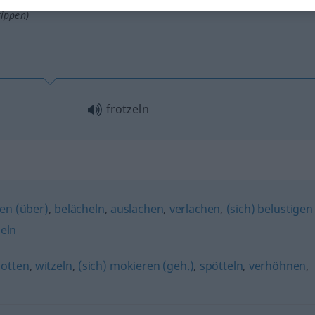
tippen)
frotzeln
en (über)
,
belächeln
,
auslachen
,
verlachen
,
(sich) belustigen
zeln
potten
,
witzeln
,
(sich) mokieren (geh.)
,
spötteln
,
verhöhnen
,