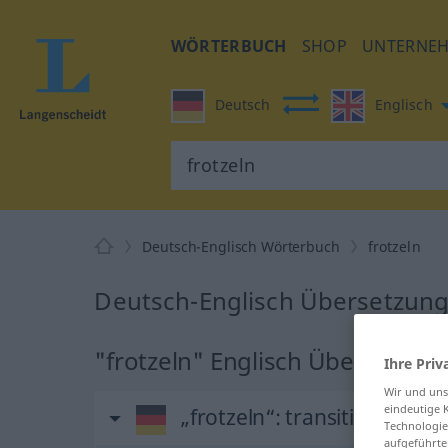
WÖRTERBUCH
SHOP
UNTERNE
Deutsch
Englisch
Deutsch-Englisch Wörterbuch
frotzeln
Deutsch-Englisch Übersetzung 
"frotzeln" Englisch Übersetzun
Ihre Priv
Wir und un
eindeutige 
„frotzeln“
: transitives Verb
Technologie
aufgeführte