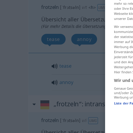
mehr so rel
frotzeln
[ˈfrɔtsəln]
v/t
<
h
>
UMG
oder Ihre E
Webseite kli
Übersicht aller Übersetzungen
unserer Dat
(Für mehr Details die Übersetzung anklicken/an
Wir verwend
kommunizier
der statist
tease
annoy
immer auf I
Werbung die
Einverständ
jederzeit f
und den Anp
tease
Weitergehen
Hier finden
Wir und 
annoy
Genaue Geol
und/oder Zu
Werbung und
„frotzeln“
: intransitives Ver
Liste der P
frotzeln
[ˈfrɔtsəln]
v/i
UMG
Übersicht aller Übersetzungen