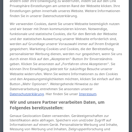
ändern oder Ihre Einwilligung zu widerrufen, indem Sie auf den Link
Privatsphäre-Einstellungen am unteren Rand der Webseite klicken. Ihre
<
Einschusses
;
Einschüsse
>
AR
Einstellungen gelten innerhalb unseres Website. Weitere Informationen
finden Sie in unserer Datenschutzerklärung.
Übersicht aller Übersetzungen
Wir verwenden Cookies, damit Sie unsere Webseite bestmöglich nutzen
(Für mehr Details die Übersetzung anklicken/antippen)
und wir besser mit Ihnen kommunizieren können. Notwendige,
funktionale und statistische Cookies, die für den Betrieb der Webseite
inclusion
locking of the cells, lockup
und der statistischen Auswertung unserer Webseite erforderlich sind,
werden auf Grundlage unserer Vorauswahl immer auf Ihrem Endgerät
gespeichert. Marketing-Cookies und Cookies, die der Bereitstellung
inclusion
personalisierter Werbung dienen, werden nur gespeichert, wenn Sie uns
durch einen Klick auf den „Akzeptieren“-Button Ihr Einverständnis
geben. Klicken Sie ansonsten auf „Fortfahren ohne Akzeptieren“. Sie
können Ihre Einwilligung jederzeit für zukünftige Besuche unserer
inclusion, inlier, pocket, xenocryst, xenolith
Webseite widerrufen. Wenn Sie weitere Informationen zu den Cookies
und den Anpassungsmöglichkeiten möchten, klicken Sie einfach auf den
Button „Mehr Optionen“. Weitergehende Hinweise zu der
inclusion, deposit
enclavement
Datenverarbeitung entnehmen Sie ansonsten unserer
Datenschutzerklärung
. Hier finden Sie unser
Impressum
.
encirclement, blockade
Wir und unsere Partner verarbeiten Daten, um
Folgendes bereitzustellen:
Genaue Geolocation-Daten verwenden. Geräteeigenschaften zur
occlusion, inclusion
Identifikation aktiv abfragen. Speichern von und/oder Zugriff auf
Informationen auf einem Gerät. Personalisierte Werbung und Inhalte,
Messung von Werbung und Inhalten, Zielgruppenforschung und