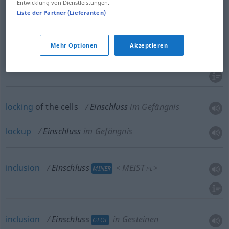
Entwicklung von Dienstleistungen.
Liste der Partner (Lieferanten)
inclusion
Einschluss
Einfügung
Mehr Optionen
Akzeptieren
einschließlich
Einschluss → siehe „
“
locking
of the cells
Einschluss
im Gefängnis
lockup
Einschluss
im Gefängnis
inclusion
Einschluss
MEIST
<
>
MINER
PL
inclusion
Einschluss
in Gesteinen
GEOL