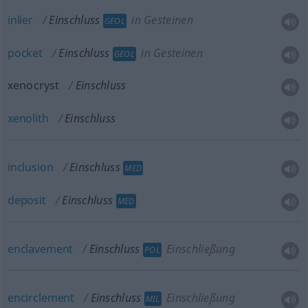
inlier
Einschluss
in Gesteinen
GEOL
pocket
Einschluss
in Gesteinen
GEOL
xenocryst
Einschluss
xenolith
Einschluss
inclusion
Einschluss
MED
deposit
Einschluss
MED
enclavement
Einschluss
Einschließung
POL
encirclement
Einschluss
Einschließung
MIL