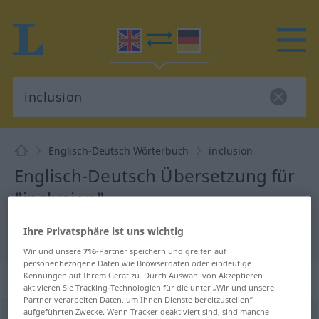
Englisch-Deutsch Wörterbuch
inclusion
Englisch-Deutsch Übersetzung für
"inclusion"
Ihre Privatsphäre ist uns wichtig
"inclusion" Deutsch Übersetzung
Wir und unsere
716
-Partner speichern und greifen auf
personenbezogene Daten wie Browserdaten oder eindeutige
„inclusion“
: noun
Kennungen auf Ihrem Gerät zu. Durch Auswahl von Akzeptieren
aktivieren Sie Tracking-Technologien für die unter „Wir und unsere
Partner verarbeiten Daten, um Ihnen Dienste bereitzustellen“
aufgeführten Zwecke. Wenn Tracker deaktiviert sind, sind manche
inclusion
[inˈkluːʒən]
s