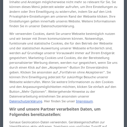
Inhalte und Anzeigen möglicherweise nicht mehr so relevant für Sie. Sie
können dieses Menü jederzeit wieder aufrufen, um Ihre Einstellungen zu
Übersicht aller Übersetzungen
ändern oder Ihre Einwilligung zu widerrufen, indem Sie auf den Link
Privatsphäre-Einstellungen am unteren Rand der Webseite klicken. Ihre
(Für mehr Details die Übersetzung anklicken/antippen)
Einstellungen gelten innerhalb unseres Website. Weitere Informationen
finden Sie in unserer Datenschutzerklärung.
Einschließen, Einschließung, Einschluss,
Wir verwenden Cookies, damit Sie unsere Webseite bestmöglich nutzen
Einbeziehen
und wir besser mit Ihnen kommunizieren können. Notwendige,
funktionale und statistische Cookies, die für den Betrieb der Webseite
und der statistischen Auswertung unserer Webseite erforderlich sind,
Umschließung, Umfassung
werden auf Grundlage unserer Vorauswahl immer auf Ihrem Endgerät
gespeichert. Marketing-Cookies und Cookies, die der Bereitstellung
personalisierter Werbung dienen, werden nur gespeichert, wenn Sie uns
Zugehörigkeit
durch einen Klick auf den „Akzeptieren“-Button Ihr Einverständnis
geben. Klicken Sie ansonsten auf „Fortfahren ohne Akzeptieren“. Sie
können Ihre Einwilligung jederzeit für zukünftige Besuche unserer
Eingeschlossene Umfasste
Einschluss
Webseite widerrufen. Wenn Sie weitere Informationen zu den Cookies
und den Anpassungsmöglichkeiten möchten, klicken Sie einfach auf den
Button „Mehr Optionen“. Weitergehende Hinweise zu der
im Protoplasma eingeschlossener Körper,
Datenverarbeitung entnehmen Sie ansonsten unserer
Datenschutzerklärung
. Hier finden Sie unser
Impressum
.
Zelleinschluss
Wir und unsere Partner verarbeiten Daten, um
Folgendes bereitzustellen:
Einbettung
Einbeziehung
Genaue Geolocation-Daten verwenden. Geräteeigenschaften zur
Identifikation aktiv abfragen. Speichern von und/oder Zugriff auf