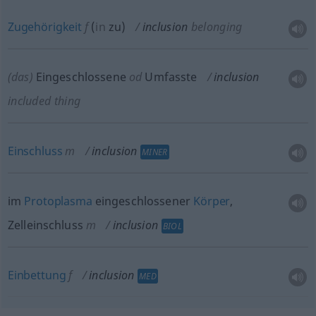
Zugehörigkeit
f
(
in
zu
)
inclusion
belonging
(das)
Eingeschlossene
od
Umfasste
inclusion
included thing
Einschluss
m
inclusion
MINER
im
Protoplasma
eingeschlossener
Körper
,
Zelleinschluss
m
inclusion
BIOL
Einbettung
f
inclusion
MED