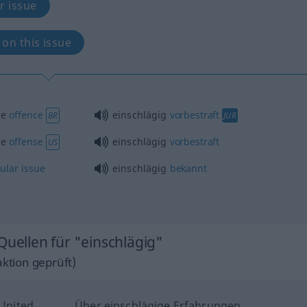
r issue
 on this issue
me
offence
einschlägig
vorbestraft
BR
JUR
me
offense
einschlägig
vorbestraft
US
cular
issue
einschlägig
bekannt
Quellen für "einschlägig"
ktion geprüft)
 United
Über einschlägige Erfahrungen