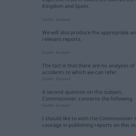
Kingdom and Spain.
Quelle:
Europarl
We will also produce the appropriate a
relevant reports.
Quelle:
Europarl
The fact is that there are no analyses of
accidents to which we can refer.
Quelle:
Europarl
A second question on this subject,
Commissioner, concerns the following.
Quelle:
Europarl
I should like to wish the Commissioner
courage in publishing reports on this m