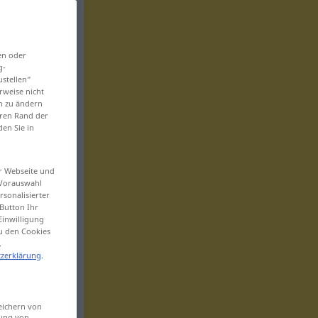
en oder
g-
ustellen“
rweise nicht
en zu ändern
eren Rand der
den Sie in
er Webseite und
 Vorauswahl
sonalisierter
Button Ihr
Einwilligung
zu den Cookies
.
zerklärung
.
eichern von
sung von