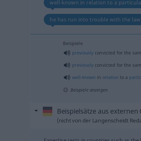
well-known in relation to a particula
he has run into trouble with the law
Beispiele
previously
convicted for the sa
previously
convicted for the sa
well-known
in
relation
to a
parti
Beispiele anzeigen
Beispielsätze aus externen 
(nicht von der Langenscheidt Reda
Expertise rests in countries such as the