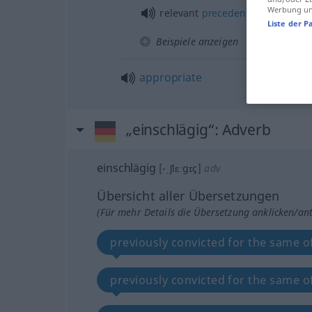
Werbung und
relevant
precedent
Liste der P
Beispiele anzeigen
appropriate
„einschlägig“
: Adverb
einschlägig
[-ˌʃlɛːgɪç]
adv
Übersicht aller Übersetzungen
(Für mehr Details die Übersetzung anklicken/an
previously convicted for the same o
previously convicted for the same o