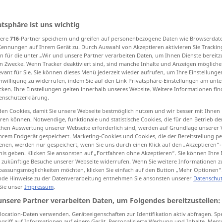
atsphäre ist uns wichtig
sere
716
-Partner speichern und greifen auf personenbezogene Daten wie Browserdat
tippen)
Kennungen auf Ihrem Gerät zu. Durch Auswahl von Akzeptieren aktivieren Sie Trackin
n für die unter „Wir und unsere Partner verarbeiten Daten, um Ihnen Dienste bereitz
appropriate
n Zwecke. Wenn Tracker deaktiviert sind, sind manche Inhalte und Anzeigen mögliche
evant für Sie. Sie können dieses Menü jederzeit wieder aufrufen, um Ihre Einstellung
inwilligung zu widerrufen, indem Sie auf den Link Privatsphäre-Einstellungen am unt
cken. Ihre Einstellungen gelten innerhalb unseres Website. Weitere Informationen fin
enschutzerklärung.
einschlägig
betreffend
en Cookies, damit Sie unsere Webseite bestmöglich nutzen und wir besser mit Ihnen
en können. Notwendige, funktionale und statistische Cookies, die für den Betrieb d
ischen Auswertung unserer Webseite erforderlich sind, werden auf Grundlage unserer
hrem Endgerät gespeichert. Marketing-Cookies und Cookies, die der Bereitstellung per
nen, werden nur gespeichert, wenn Sie uns durch einen Klick auf den „Akzeptieren“-
nis geben. Klicken Sie ansonsten auf „Fortfahren ohne Akzeptieren“. Sie können Ihre 
ür zukünftige Besuche unserer Webseite widerrufen. Wenn Sie weitere Informationen 
assungsmöglichkeiten möchten, klicken Sie einfach auf den Button „Mehr Optionen“
de Hinweise zu der Datenverarbeitung entnehmen Sie ansonsten unserer
Datenschut
od
ature
on (
die einschlägige
Literatur
 Sie unser
Impressum
.
unsere Partner verarbeiten Daten, um Folgendes bereitzustellen:
die einschlägigen Paragrafen
ocation-Daten verwenden. Geräteeigenschaften zur Identifikation aktiv abfragen. Sp
griff auf Informationen auf einem Gerät. Personalisierte Werbung und Inhalte, Mes