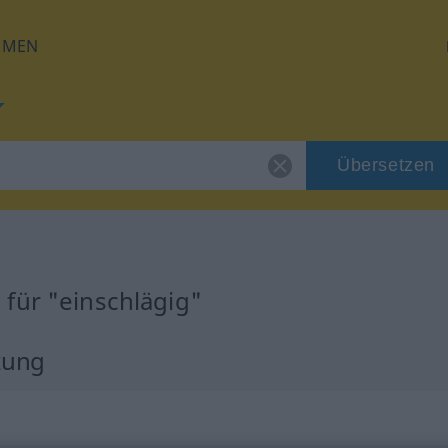
HMEN
Übersetzen
für "einschlägig"
zung