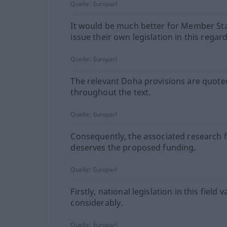
Quelle:
Europarl
It would be much better for Member Sta
issue their own legislation in this regard
Quelle:
Europarl
The relevant Doha provisions are quote
throughout the text.
Quelle:
Europarl
Consequently, the associated research f
deserves the proposed funding.
Quelle:
Europarl
Firstly, national legislation in this field v
considerably.
Quelle:
Europarl