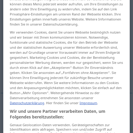
können dieses Menü jederzeit wieder aufrufen, um Ihre Einstellungen zu
ändern oder Ihre Einwilligung zu widerrufen, indem Sie auf den Link
Übersicht aller Übersetzungen
Privatsphäre-Einstellungen am unteren Rand der Webseite klicken. Ihre
(Für mehr Details die Übersetzung anklicken/antippen)
Einstellungen gelten innerhalb unseres Website. Weitere Informationen
finden Sie in unserer Datenschutzerklärung.
simple, simpleminded
Wir verwenden Cookies, damit Sie unsere Webseite bestmöglich nutzen
und wir besser mit Ihnen kommunizieren können. Notwendige,
funktionale und statistische Cookies, die für den Betrieb der Webseite
silly, stupid, foolish, fatuous
und der statistischen Auswertung unserer Webseite erforderlich sind,
werden auf Grundlage unserer Vorauswahl immer auf Ihrem Endgerät
gespeichert. Marketing-Cookies und Cookies, die der Bereitstellung
credulous, gullible
personalisierter Werbung dienen, werden nur gespeichert, wenn Sie uns
durch einen Klick auf den „Akzeptieren“-Button Ihr Einverständnis
geben. Klicken Sie ansonsten auf „Fortfahren ohne Akzeptieren“. Sie
können Ihre Einwilligung jederzeit für zukünftige Besuche unserer
simple, artless, ingenuous
Webseite widerrufen. Wenn Sie weitere Informationen zu den Cookies
und den Anpassungsmöglichkeiten möchten, klicken Sie einfach auf den
Button „Mehr Optionen“. Weitergehende Hinweise zu der
Datenverarbeitung entnehmen Sie ansonsten unserer
Datenschutzerklärung
. Hier finden Sie unser
Impressum
.
simple
einfältig
leicht beschränkt
Wir und unsere Partner verarbeiten Daten, um
Folgendes bereitzustellen:
simpleminded
einfältig
leicht beschränkt
Genaue Geolocation-Daten verwenden. Geräteeigenschaften zur
Identifikation aktiv abfragen. Speichern von und/oder Zugriff auf