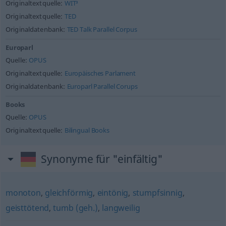
Originaltextquelle:
WIT³
Originaltextquelle:
TED
Originaldatenbank:
TED Talk Parallel Corpus
Europarl
Quelle:
OPUS
Originaltextquelle:
Europäisches Parlament
Originaldatenbank:
Europarl Parallel Corups
Books
Quelle:
OPUS
Originaltextquelle:
Bilingual Books
Synonyme für "einfältig"
monoton
,
gleichförmig
,
eintönig
,
stumpfsinnig
,
geisttötend
,
tumb (geh.)
,
langweilig