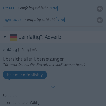
artless
einfältig
schlicht
LITER
ingenuous
einfältig
schlicht
LITER
„einfältig“
: Adverb
einfältig
[-ˌfɛltɪç]
adv
Übersicht aller Übersetzungen
(Für mehr Details die Übersetzung anklicken/antippen)
he smiled foolishly
Beispiele
er lächelte einfältig