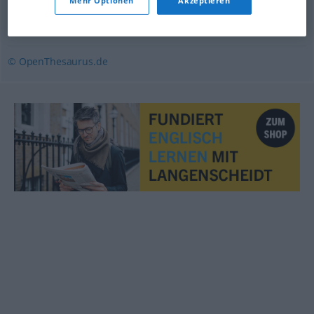
Mehr Optionen
Akzeptieren
töricht
,
verständnislos
,
(ein) Gimpel
,
stumpfsinnig
,
(ein)
Simpel (sein)
© OpenThesaurus.de