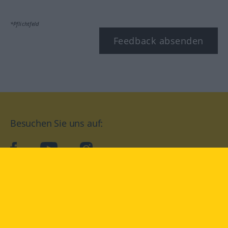
*Pflichtfeld
Feedback absenden
Besuchen Sie uns auf:
facebook
YouTube
Instagram
Langenscheidt