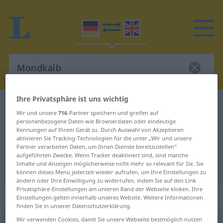
Ihre Privatsphäre ist uns wichtig
Deutsch-Englisch Wörterbuch
Mondkalb
Wir und unsere
716
-Partner speichern und greifen auf
Deutsch-Englisch Übersetzung für
personenbezogene Daten wie Browserdaten oder eindeutige
Kennungen auf Ihrem Gerät zu. Durch Auswahl von Akzeptieren
"Mondkalb"
aktivieren Sie Tracking-Technologien für die unter „Wir und unsere
Partner verarbeiten Daten, um Ihnen Dienste bereitzustellen“
aufgeführten Zwecke. Wenn Tracker deaktiviert sind, sind manche
Inhalte und Anzeigen möglicherweise nicht mehr so relevant für Sie. Sie
"Mondkalb" Englisch Übersetzung
können dieses Menü jederzeit wieder aufrufen, um Ihre Einstellungen zu
ändern oder Ihre Einwilligung zu widerrufen, indem Sie auf den Link
Privatsphäre-Einstellungen am unteren Rand der Webseite klicken. Ihre
„Mondkalb“
: Neutrum
Einstellungen gelten innerhalb unseres Website. Weitere Informationen
finden Sie in unserer Datenschutzerklärung.
Wir verwenden Cookies, damit Sie unsere Webseite bestmöglich nutzen
Mondkalb
n
UMG