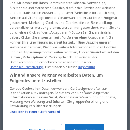
und wir besser mit Ihnen kommunizieren können. Notwendige,
funktionale und statistische Cookies, die für den Betrieb der Webseite
Übersicht aller Übersetzungen
und der statistischen Auswertung unserer Webseite erforderlich sind,
werden auf Grundlage unserer Vorauswahl immer auf Ihrem Endgerät
(Für mehr Details die Übersetzung anklicken/antippen)
gespeichert. Marketing-Cookies und Cookies, die der Bereitstellung
personalisierter Werbung dienen, werden nur gespeichert, wenn Sie uns
mooncalf, simpleton
durch einen Klick auf den „Akzeptieren“-Button Ihr Einverständnis
geben. Klicken Sie ansonsten auf „Fortfahren ohne Akzeptieren“. Sie
können Ihre Einwilligung jederzeit für zukünftige Besuche unserer
Webseite widerrufen. Wenn Sie weitere Informationen zu den Cookies
und den Anpassungsmöglichkeiten möchten, klicken Sie einfach auf den
Button „Mehr Optionen“. Weitergehende Hinweise zu der
mooncalf
Mondkalb
Datenverarbeitung entnehmen Sie ansonsten unserer
Datenschutzerklärung
. Hier finden Sie unser
Impressum
.
simpleton
Mondkalb
Wir und unsere Partner verarbeiten Daten, um
Folgendes bereitzustellen:
Genaue Geolocation-Daten verwenden. Geräteeigenschaften zur
Identifikation aktiv abfragen. Speichern von und/oder Zugriff auf
Synonyme für "Mondkalb"
Informationen auf einem Gerät. Personalisierte Werbung und Inhalte,
Messung von Werbung und Inhalten, Zielgruppenforschung und
Entwicklung von Dienstleistungen.
Liste der Partner (Lieferanten)
(im Denken) schwerfällig
,
dusslig (ugs.)
,
einfältig
,
dusselig (ugs.)
,
(ein) Einfaltspinsel
,
unbedarft
,
dümmlich
,