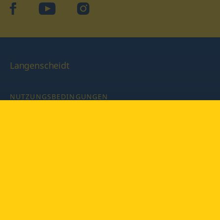
facebook
YouTube
Instagram
Langenscheidt
NUTZUNGSBEDINGUNGEN
DATENSCHUTZBESTIMMUNGEN
IMPRESSUM
PRIVATSPHÄRE-EINSTELLUNGEN
LATEINWÖRTERBUCH MIT CODE
Copyright © 2026 PONS Langenscheidt GmbH, Alle Rechte
vorbehalten.