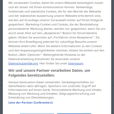
Wir verwenden Cookies, damit Sie unsere Webseite bestmöglich nutzen
und wir besser mit Ihnen kommunizieren können. Notwendige,
Übersicht aller Übersetzungen
funktionale und statistische Cookies, die für den Betrieb der Webseite
(Für mehr Details die Übersetzung anklicken/antippen)
und der statistischen Auswertung unserer Webseite erforderlich sind,
werden auf Grundlage unserer Vorauswahl immer auf Ihrem Endgerät
gespeichert. Marketing-Cookies und Cookies, die der Bereitstellung
Mondkalb, Einfaltspinsel, Tölpel
personalisierter Werbung dienen, werden nur gespeichert, wenn Sie uns
durch einen Klick auf den „Akzeptieren“-Button Ihr Einverständnis
geben. Klicken Sie ansonsten auf „Fortfahren ohne Akzeptieren“. Sie
Träumer, jemand, der sich wie ein
können Ihre Einwilligung jederzeit für zukünftige Besuche unserer
Nachtwandler benimmt
Webseite widerrufen. Wenn Sie weitere Informationen zu den Cookies
und den Anpassungsmöglichkeiten möchten, klicken Sie einfach auf den
Button „Mehr Optionen“. Weitergehende Hinweise zu der
Mole, falsche Frucht, Mondkalb
Datenverarbeitung entnehmen Sie ansonsten unserer
Datenschutzerklärung
. Hier finden Sie unser
Impressum
.
Wir und unsere Partner verarbeiten Daten, um
Monstrum, Ungeheuer
Folgendes bereitzustellen:
Genaue Geolocation-Daten verwenden. Geräteeigenschaften zur
Identifikation aktiv abfragen. Speichern von und/oder Zugriff auf
Informationen auf einem Gerät. Personalisierte Werbung und Inhalte,
Messung von Werbung und Inhalten, Zielgruppenforschung und
Entwicklung von Dienstleistungen.
Mondkalb
n
mooncalf
fool
Liste der Partner (Lieferanten)
Einfaltspinsel
m
mooncalf
fool