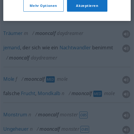
Mehr Optionen
Akzeptieren
Tölpel
m
mooncalf
fool
Träumer
m
mooncalf
daydreamer
jemand
, der sich wie ein
Nachtwandler
benimmt
mooncalf
daydreamer
Mole
f
mooncalf
mole
MED
falsche
Frucht
,
Mondkalb
n
mooncalf
mole
MED
Monstrum
n
mooncalf
monster
OBS
Ungeheuer
n
mooncalf
monster
OBS