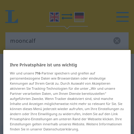
Englisch-Deutsch Wörterbuch
mooncalf
Ihre Privatsphäre ist uns wichtig
Englisch-Deutsch Übersetzung für
Wir und unsere
716
-Partner speichern und greifen auf
personenbezogene Daten wie Browserdaten oder eindeutige
"mooncalf"
Kennungen auf Ihrem Gerät zu. Durch Auswahl von Akzeptieren
aktivieren Sie Tracking-Technologien für die unter „Wir und unsere
Partner verarbeiten Daten, um Ihnen Dienste bereitzustellen“
"mooncalf" Deutsch Übersetzung
aufgeführten Zwecke. Wenn Tracker deaktiviert sind, sind manche
Inhalte und Anzeigen möglicherweise nicht mehr so relevant für Sie. Sie
können dieses Menü jederzeit wieder aufrufen, um Ihre Einstellungen zu
ändern oder Ihre Einwilligung zu widerrufen, indem Sie auf den Link
„mooncalf“
: noun
Privatsphäre-Einstellungen am unteren Rand der Webseite klicken. Ihre
Einstellungen gelten innerhalb unseres Website. Weitere Informationen
finden Sie in unserer Datenschutzerklärung.
mooncalf
s
<
irr
>