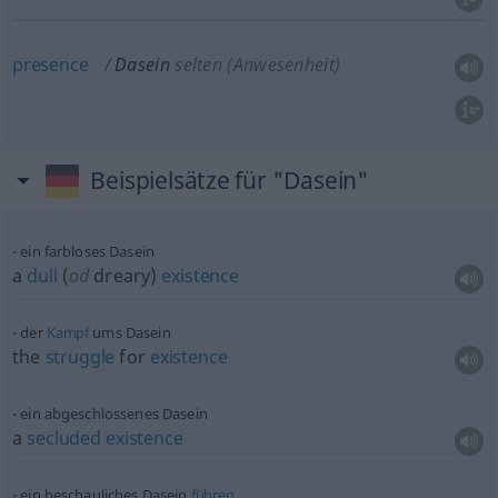
presence
Dasein
selten (Anwesenheit)
Beispielsätze für "Dasein"
ein farbloses Dasein
a
dull
(
od
dreary)
existence
der
Kampf
ums Dasein
the
struggle
for
existence
ein abgeschlossenes Dasein
a
secluded
existence
ein beschauliches Dasein
führen