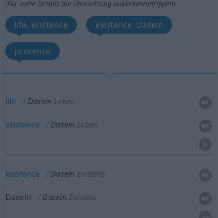
(Für mehr Details die Übersetzung anklicken/antippen)
life, existence
existence, Dasein
presence
life
Dasein
Leben
existence
Dasein
Leben
existence
Dasein
Existenz
Dasein
Dasein
Existenz