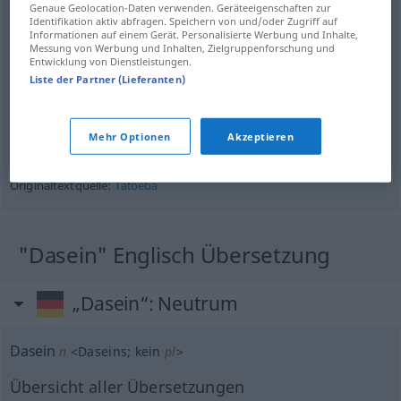
Genaue Geolocation-Daten verwenden. Geräteeigenschaften zur
I will always be there for you.
Identifikation aktiv abfragen. Speichern von und/oder Zugriff auf
Quelle:
Tatoeba
Informationen auf einem Gerät. Personalisierte Werbung und Inhalte,
Messung von Werbung und Inhalten, Zielgruppenforschung und
Entwicklung von Dienstleistungen.
Liste der Partner (Lieferanten)
Quelle
Mehr Optionen
Akzeptieren
Tatoeba
Quelle:
OPUS
Originaltextquelle:
Tatoeba
"Dasein" Englisch Übersetzung
„Dasein“
: Neutrum
Dasein
n
<
Daseins
;
kein
pl
>
Übersicht aller Übersetzungen