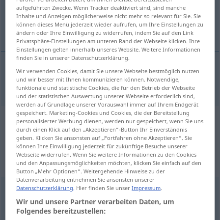
aufgeführten Zwecke. Wenn Tracker deaktiviert sind, sind manche
Inhalte und Anzeigen möglicherweise nicht mehr so relevant für Sie. Sie
Übersicht aller Übersetzungen
können dieses Menü jederzeit wieder aufrufen, um Ihre Einstellungen zu
(Für mehr Details die Übersetzung anklicken/antippen)
ändern oder Ihre Einwilligung zu widerrufen, indem Sie auf den Link
Privatsphäre-Einstellungen am unteren Rand der Webseite klicken. Ihre
Einstellungen gelten innerhalb unseres Website. Weitere Informationen
finden Sie in unserer Datenschutzerklärung.
Wir verwenden Cookies, damit Sie unsere Webseite bestmöglich nutzen
da
dasein
→ siehe „
“
und wir besser mit Ihnen kommunizieren können. Notwendige,
AR
funktionale und statistische Cookies, die für den Betrieb der Webseite
und der statistischen Auswertung unserer Webseite erforderlich sind,
werden auf Grundlage unserer Vorauswahl immer auf Ihrem Endgerät
gespeichert. Marketing-Cookies und Cookies, die der Bereitstellung
personalisierter Werbung dienen, werden nur gespeichert, wenn Sie uns
Beispielsätze aus externen Quellen
durch einen Klick auf den „Akzeptieren“-Button Ihr Einverständnis
für "dasein"
geben. Klicken Sie ansonsten auf „Fortfahren ohne Akzeptieren“. Sie
können Ihre Einwilligung jederzeit für zukünftige Besuche unserer
(nicht von der Langenscheidt Redaktion
Webseite widerrufen. Wenn Sie weitere Informationen zu den Cookies
und den Anpassungsmöglichkeiten möchten, klicken Sie einfach auf den
geprüft)
Button „Mehr Optionen“. Weitergehende Hinweise zu der
Datenverarbeitung entnehmen Sie ansonsten unserer
Datenschutzerklärung
. Hier finden Sie unser
Impressum
.
Tom won't be in time for the meeting.
Wir und unsere Partner verarbeiten Daten, um
Quelle:
Tatoeba
Folgendes bereitzustellen: