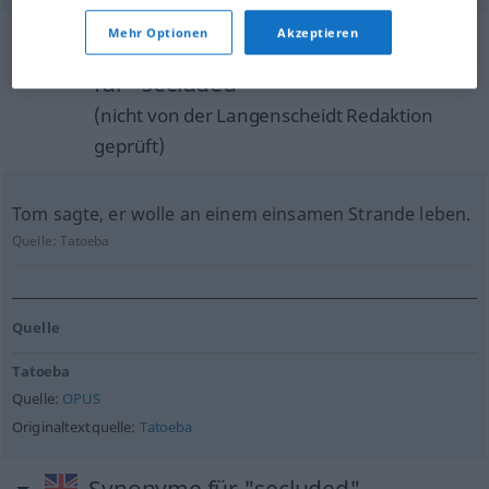
Mehr Optionen
Akzeptieren
Beispielsätze aus externen Quellen
für "secluded"
(nicht von der Langenscheidt Redaktion
geprüft)
Tom sagte, er wolle an einem einsamen Strande leben.
Quelle:
Tatoeba
Quelle
Tatoeba
Quelle:
OPUS
Originaltextquelle:
Tatoeba