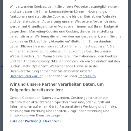
Wir verwenden Cookies, damit Sie unsere Webseite bestmöglich nutzen
Übersicht aller Übersetzungen
und wir besser mit Ihnen kommunizieren können. Notwendige,
funktionale und statistische Cookies, die für den Betrieb der Webseite
(Für mehr Details die Übersetzung anklicken/antippen)
und der statistischen Auswertung unserer Webseite erforderlich sind,
werden auf Grundlage unserer Vorauswahl immer auf Ihrem Endgerät
einsam, von der Außenwelt abgeschieden,
gespeichert. Marketing-Cookies und Cookies, die der Bereitstellung
personalisierter Werbung dienen, werden nur gespeichert, wenn Sie uns
zurückgezogen
durch einen Klick auf den „Akzeptieren“-Button Ihr Einverständnis
geben. Klicken Sie ansonsten auf „Fortfahren ohne Akzeptieren“. Sie
können Ihre Einwilligung jederzeit für zukünftige Besuche unserer
abgelegen
Webseite widerrufen. Wenn Sie weitere Informationen zu den Cookies
und den Anpassungsmöglichkeiten möchten, klicken Sie einfach auf den
Button „Mehr Optionen“. Weitergehende Hinweise zu der
Datenverarbeitung entnehmen Sie ansonsten unserer
Datenschutzerklärung
. Hier finden Sie unser
Impressum
.
einsam
, (von der Außenwelt)
abgeschieden
Wir und unsere Partner verarbeiten Daten, um
Folgendes bereitzustellen:
secluded
Genaue Geolocation-Daten verwenden. Geräteeigenschaften zur
Identifikation aktiv abfragen. Speichern von und/oder Zugriff auf
zurückgezogen
secluded
way of life
Informationen auf einem Gerät. Personalisierte Werbung und Inhalte,
Messung von Werbung und Inhalten, Zielgruppenforschung und
Entwicklung von Dienstleistungen.
abgelegen
secluded
place
Liste der Partner (Lieferanten)