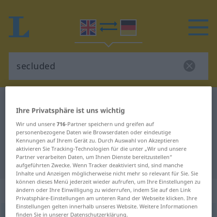
Englisch-Deutsch Wörterbuch
secluded
Ihre Privatsphäre ist uns wichtig
Englisch-Deutsch Übersetzung für
Wir und unsere
716
-Partner speichern und greifen auf
"secluded"
personenbezogene Daten wie Browserdaten oder eindeutige
Kennungen auf Ihrem Gerät zu. Durch Auswahl von Akzeptieren
aktivieren Sie Tracking-Technologien für die unter „Wir und unsere
Partner verarbeiten Daten, um Ihnen Dienste bereitzustellen“
"secluded" Deutsch Übersetzung
aufgeführten Zwecke. Wenn Tracker deaktiviert sind, sind manche
Inhalte und Anzeigen möglicherweise nicht mehr so relevant für Sie. Sie
können dieses Menü jederzeit wieder aufrufen, um Ihre Einstellungen zu
„secluded“
: adjective
ändern oder Ihre Einwilligung zu widerrufen, indem Sie auf den Link
Privatsphäre-Einstellungen am unteren Rand der Webseite klicken. Ihre
Einstellungen gelten innerhalb unseres Website. Weitere Informationen
finden Sie in unserer Datenschutzerklärung.
secluded
adj