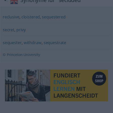
Synonyme für "secluded"
reclusive
,
cloistered
,
sequestered
secret
,
privy
sequester
,
withdraw
,
sequestrate
© Princeton University