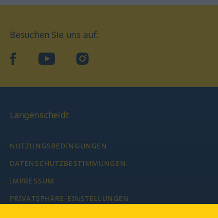
Besuchen Sie uns auf:
facebook
YouTube
Instagram
Langenscheidt
NUTZUNGSBEDINGUNGEN
DATENSCHUTZBESTIMMUNGEN
IMPRESSUM
PRIVATSPHÄRE-EINSTELLUNGEN
LATEINWÖRTERBUCH MIT CODE